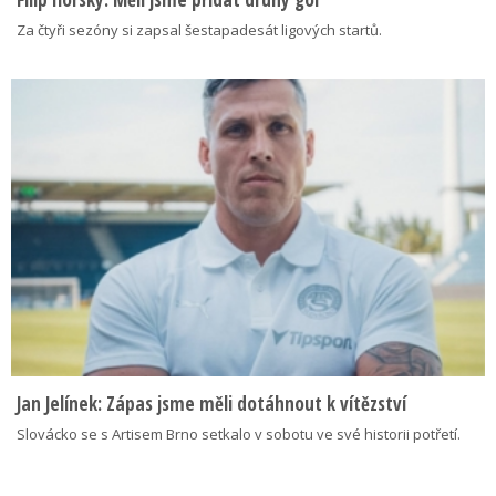
Za čtyři sezóny si zapsal šestapadesát ligových startů.
Jan Jelínek: Zápas jsme měli dotáhnout k vítězství
Slovácko se s Artisem Brno setkalo v sobotu ve své historii potřetí.