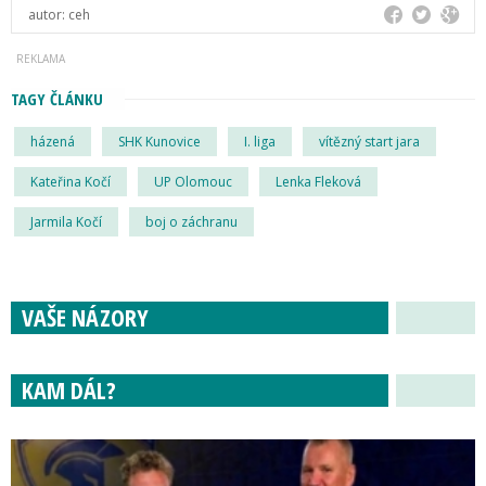
autor:
ceh
TAGY ČLÁNKU
házená
SHK Kunovice
I. liga
vítězný start jara
Kateřina Kočí
UP Olomouc
Lenka Fleková
Jarmila Kočí
boj o záchranu
VAŠE NÁZORY
KAM DÁL?