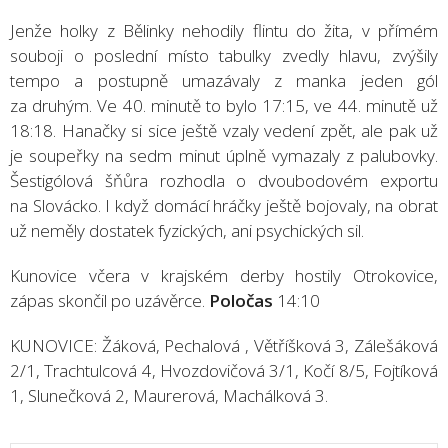
Jenže holky z Bělinky nehodily flintu do žita, v přímém
souboji o poslední místo tabulky zvedly hlavu, zvýšily
tempo a postupně umazávaly z manka jeden gól
za druhým. Ve 40. minutě to bylo 17:15, ve 44. minutě už
18:18. Hanačky si sice ještě vzaly vedení zpět, ale pak už
je soupeřky na sedm minut úplně vymazaly z palubovky.
Šestigólová šňůra rozhodla o dvoubodovém exportu
na Slovácko. I když domácí hráčky ještě bojovaly, na obrat
už neměly dostatek fyzických, ani psychických sil.
Kunovice včera v krajském derby hostily Otrokovice,
zápas skončil po uzávěrce.
Poločas
14:10
KUNOVICE: Žáková, Pechalová , Větříšková 3, Zálešáková
2/1, Trachtulcová 4, Hvozdovičová 3/1, Kočí 8/5, Fojtíková
1, Slunečková 2, Maurerová, Machálková 3.