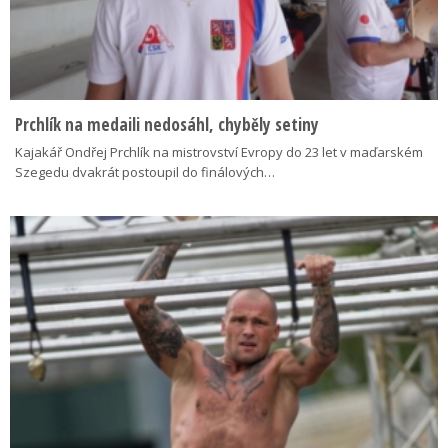
Prchlík na medaili nedosáhl, chyběly setiny
Kajakář Ondřej Prchlík na mistrovství Evropy do 23 let v maďarském
Szegedu dvakrát postoupil do finálových…