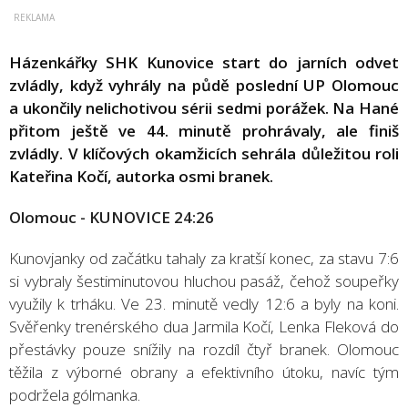
Házenkářky SHK Kunovice start do jarních odvet
zvládly, když vyhrály na půdě poslední UP Olomouc
a ukončily nelichotivou sérii sedmi porážek. Na Hané
přitom ještě ve 44. minutě prohrávaly, ale finiš
zvládly. V klíčových okamžicích sehrála důležitou roli
Kateřina Kočí, autorka osmi branek.
Olomouc - KUNOVICE 24:26
Kunovjanky od začátku tahaly za kratší konec, za stavu 7:6
si vybraly šestiminutovou hluchou pasáž, čehož soupeřky
využily k trháku. Ve 23. minutě vedly 12:6 a byly na koni.
Svěřenky trenérského dua Jarmila Kočí, Lenka Fleková do
přestávky pouze snížily na rozdíl čtyř branek. Olomouc
těžila z výborné obrany a efektivního útoku, navíc tým
podržela gólmanka.