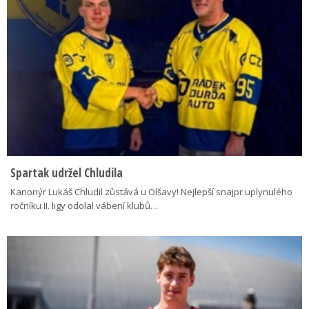
Spartak udržel Chludila
Kanonýr Lukáš Chludil zůstává u Olšavy! Nejlepší snajpr uplynulého
ročníku II. ligy odolal vábení klubů…