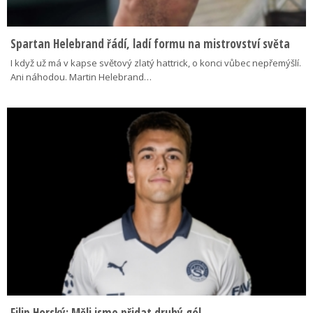
Spartan Helebrand řádí, ladí formu na mistrovství světa
I když už má v kapse světový zlatý hattrick, o konci vůbec nepřemýšlí.
Ani náhodou. Martin Helebrand…
Filip Horský: Měli jsme přidat druhý gól