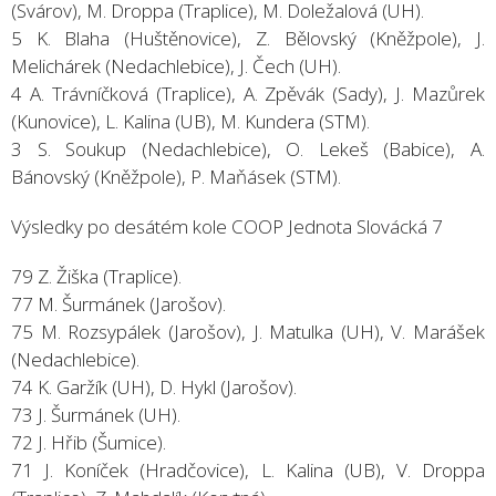
(Svárov), M. Droppa (Traplice), M. Doležalová (UH).
5 K. Blaha (Huštěnovice), Z. Bělovský (Kněžpole), J.
Melichárek (Nedachlebice), J. Čech (UH).
4 A. Trávníčková (Traplice), A. Zpěvák (Sady), J. Mazůrek
(Kunovice), L. Kalina (UB), M. Kundera (STM).
3 S. Soukup (Nedachlebice), O. Lekeš (Babice), A.
Bánovský (Kněžpole), P. Maňásek (STM).
Výsledky po desátém kole COOP Jednota Slovácká 7
79 Z. Žiška (Traplice).
77 M. Šurmánek (Jarošov).
75 M. Rozsypálek (Jarošov), J. Matulka (UH), V. Marášek
(Nedachlebice).
74 K. Garžík (UH), D. Hykl (Jarošov).
73 J. Šurmánek (UH).
72 J. Hřib (Šumice).
71 J. Koníček (Hradčovice), L. Kalina (UB), V. Droppa