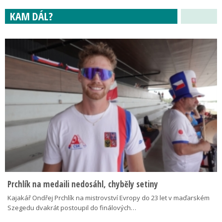
KAM DÁL?
Prchlík na medaili nedosáhl, chyběly setiny
Kajakář Ondřej Prchlík na mistrovství Evropy do 23 let v maďarském
Szegedu dvakrát postoupil do finálových…