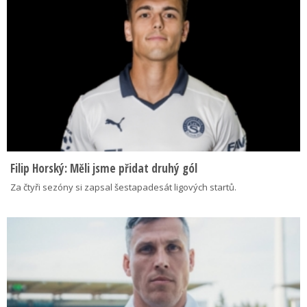
Filip Horský: Měli jsme přidat druhý gól
Za čtyři sezóny si zapsal šestapadesát ligových startů.