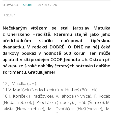
SLOVÁCKO
SPORT
25 / 05 / 2026
Nečekaným vítězem se stal Jaroslav Matulka
z Uherského Hradiště, kterému stejně jako jeho
předchůdcům stačilo načepovat tipérskou
dvanáctku. V redakci DOBRÉHO DNE na něj čeká
dárkový poukaz v hodnotě 500 korun. Ten může
uplatnit v síti prodejen COOP Jednota Uh. Ostroh při
nákupu ze široké nabídky čerstvých potravin i dalšího
sortimentu. Gratulujeme!
12 J. Matulka (UH).
11 V. Marášek (Nedachlebice), V. Hruboš (Břestek).
10 J. Koníček (Hradčovice), V. Jahoda (Nivnice), F. Kocáb
(Nedachlebice), J. Procházka (Tupesy), J. Hřib (Šumice), M.
Jakšík (Nedachlebice), M. Dvořáček (Huštěnovice), M.