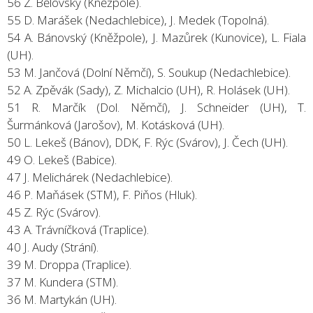
56 Z. Bělovský (Kněžpole).
55 D. Marášek (Nedachlebice), J. Medek (Topolná).
54 A. Bánovský (Kněžpole), J. Mazůrek (Kunovice), L. Fiala
(UH).
53 M. Jančová (Dolní Němčí), S. Soukup (Nedachlebice).
52 A. Zpěvák (Sady), Z. Michalcio (UH), R. Holásek (UH).
51 R. Marčík (Dol. Němčí), J. Schneider (UH), T.
Šurmánková (Jarošov), M. Kotásková (UH).
50 L. Lekeš (Bánov), DDK, F. Rýc (Svárov), J. Čech (UH).
49 O. Lekeš (Babice).
47 J. Melichárek (Nedachlebice).
46 P. Maňásek (STM), F. Piňos (Hluk).
45 Z. Rýc (Svárov).
43 A. Trávníčková (Traplice).
40 J. Audy (Strání).
39 M. Droppa (Traplice).
37 M. Kundera (STM).
36 M. Martykán (UH).