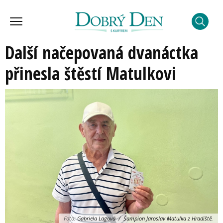
Další načepovaná dvanáctka
přinesla štěstí Matulkovi
Foto:
Gabriela Lagová / Šampion Jaroslav Matulka z Hradiště.