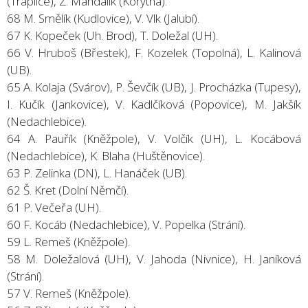
(Traplice), Z. Mahdalík (Korytná).
68 M. Smělík (Kudlovice), V. Vlk (Jalubí).
67 K. Kopeček (Uh. Brod), T. Doležal (UH).
66 V. Hruboš (Břestek), F. Kozelek (Topolná), L. Kalinová
(UB).
65 A. Kolaja (Svárov), P. Ševčík (UB), J. Procházka (Tupesy),
I. Kučík (Jankovice), V. Kadlčíková (Popovice), M. Jakšík
(Nedachlebice).
64 A. Pauřík (Kněžpole), V. Volčík (UH), L. Kocábová
(Nedachlebice), K. Blaha (Huštěnovice).
63 P. Zelinka (DN), L. Hanáček (UB).
62 Š. Kret (Dolní Němčí).
61 P. Večeřa (UH).
60 F. Kocáb (Nedachlebice), V. Popelka (Strání).
59 L. Remeš (Kněžpole).
58 M. Doležalová (UH), V. Jahoda (Nivnice), H. Janíková
(Strání).
57 V. Remeš (Kněžpole).