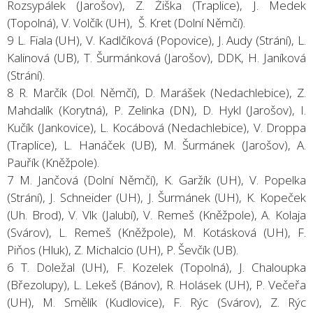
Rozsypálek (Jarošov), Z. Žiška (Traplice), J. Medek
(Topolná), V. Volčík (UH), Š. Kret (Dolní Němčí).
9 L. Fiala (UH), V. Kadlčíková (Popovice), J. Audy (Strání), L.
Kalinová (UB), T. Šurmánková (Jarošov), DDK, H. Janíková
(Strání).
8 R. Marčík (Dol. Němčí), D. Marášek (Nedachlebice), Z.
Mahdalík (Korytná), P. Zelinka (DN), D. Hykl (Jarošov), I.
Kučík (Jankovice), L. Kocábová (Nedachlebice), V. Droppa
(Traplice), L. Hanáček (UB), M. Šurmánek (Jarošov), A.
Pauřík (Kněžpole).
7 M. Jančová (Dolní Němčí), K. Garžík (UH), V. Popelka
(Strání), J. Schneider (UH), J. Šurmánek (UH), K. Kopeček
(Uh. Brod), V. Vlk (Jalubí), V. Remeš (Kněžpole), A. Kolaja
(Svárov), L. Remeš (Kněžpole), M. Kotásková (UH), F.
Piňos (Hluk), Z. Michalcio (UH), P. Ševčík (UB).
6 T. Doležal (UH), F. Kozelek (Topolná), J. Chaloupka
(Březolupy), L. Lekeš (Bánov), R. Holásek (UH), P. Večeřa
(UH), M. Smělík (Kudlovice), F. Rýc (Svárov), Z. Rýc