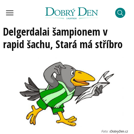
Delgerdalai šampionem v
rapid šachu, Stará má stříbro
Foto:
iDobryDen.cz