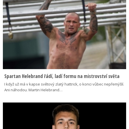
Spartan Helebrand řádí, ladí formu na mistrovství světa
I když už má v kapse světový zlatý hattrick, o konci vůbec nepřemýšlí.
Ani náhodou. Martin Helebrand…