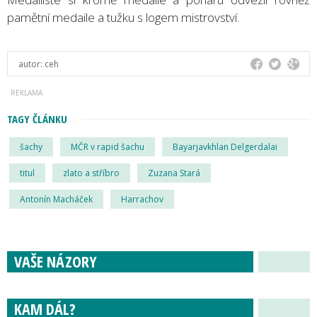
pamětní medaile a tužku s logem mistrovství.
autor:
ceh
TAGY ČLÁNKU
šachy
MČR v rapid šachu
Bayarjavkhlan Delgerdalai
titul
zlato a stříbro
Zuzana Stará
Antonín Macháček
Harrachov
VAŠE NÁZORY
KAM DÁL?