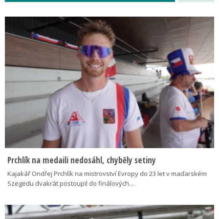
Prchlík na medaili nedosáhl, chyběly setiny
Kajakář Ondřej Prchlík na mistrovství Evropy do 23 let v maďarském
Szegedu dvakrát postoupil do finálových…