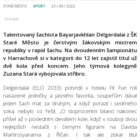
STARÉ MĚSTO
SPORT
23 / 09 / 2022
Talentovaný šachista Bayarjavkhlan Delgerdalai z ŠK
Staré Město je čerstvým žákovským mistrem
republiky v rapid šachu. Na dvoudenním šampionátu
v Harrachově si v kategorii do 12 let zajistil titul už
dvě kola před koncem. Jeho týmová kolegyně
Zuzana Stará vybojovala stříbro.
Delgerdalai (ELO 2033) potvrdil v hotelu Fit Fun roli
nasazené jedničky a jasného favorita, soupeřům dával
jeden šach mat za druhým, a když porazil i sedmého
soka, nebylo co řešit. „O stoprocentní bilanci nakonec
přišel až v posledním devátém kole, když v souboji dvou
nejlepších nestačil s černými figurami na Davida
Martirosyanama z Říčan. I tak ale získal titul