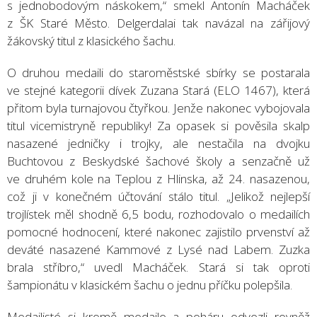
s jednobodovým náskokem,“ smekl Antonín Macháček
z ŠK Staré Město. Delgerdalai tak navázal na zářijový
žákovský titul z klasického šachu.
O druhou medaili do staroměstské sbírky se postarala
ve stejné kategorii dívek Zuzana Stará (ELO 1467), která
přitom byla turnajovou čtyřkou. Jenže nakonec vybojovala
titul vicemistryně republiky! Za opasek si pověsila skalp
nasazené jedničky i trojky, ale nestačila na dvojku
Buchtovou z Beskydské šachové školy a senzačně už
ve druhém kole na Teplou z Hlinska, až 24. nasazenou,
což ji v konečném účtování stálo titul. „Jelikož nejlepší
trojlístek měl shodně 6,5 bodu, rozhodovalo o medailích
pomocné hodnocení, které nakonec zajistilo prvenství až
deváté nasazené Kammové z Lysé nad Labem. Zuzka
brala stříbro,“ uvedl Macháček. Stará si tak oproti
šampionátu v klasickém šachu o jednu příčku polepšila.
Medailisté si kromě medaile a poháru odvezli rovněž