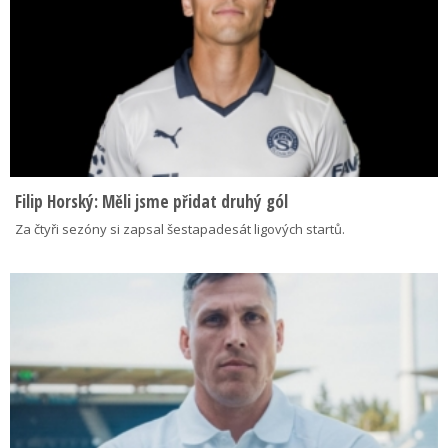
Filip Horský: Měli jsme přidat druhý gól
Za čtyři sezóny si zapsal šestapadesát ligových startů.