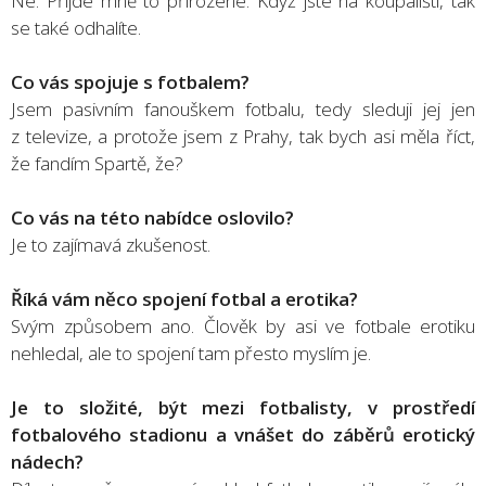
Ne. Přijde mně to přirozené. Když jste na koupališti, tak
se také odhalíte.
Co vás spojuje s fotbalem?
Jsem pasivním fanouškem fotbalu, tedy sleduji jej jen
z televize, a protože jsem z Prahy, tak bych asi měla říct,
že fandím Spartě, že?
Co vás na této nabídce oslovilo?
Je to zajímavá zkušenost.
Říká vám něco spojení fotbal a erotika?
Svým způsobem ano. Člověk by asi ve fotbale erotiku
nehledal, ale to spojení tam přesto myslím je.
Je to složité, být mezi fotbalisty, v prostředí
fotbalového stadionu a vnášet do záběrů erotický
nádech?