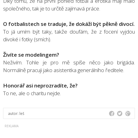
Díky tomu, že na první pohled fotbal a erotika mají málo
společného, tak je to určitě zajímavá práce.
O fotbalistech se traduje, že dokáží být pěkně divocí.
To já umím být taky, takže doufám, že z focení vyjdou
divoké i fotky (smích).
Živíte se modelingem?
Neživím. Tohle je pro mě spíše něco jako brigáda.
Normálně pracuji jako asistentka generálního ředitele.
Honorář asi neprozradíte, že?
To ne, ale o charitu nejde.
autor:
leš