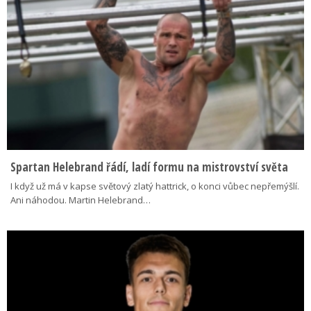
Spartan Helebrand řádí, ladí formu na mistrovství světa
I když už má v kapse světový zlatý hattrick, o konci vůbec nepřemýšlí.
Ani náhodou. Martin Helebrand…