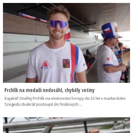
Prchlík na medaili nedosáhl, chyběly setiny
Kajakář Ondřej Prchlík na mistrovství Evropy do 23 let v maďarském
Szegedu dvakrát postoupil do finálových…