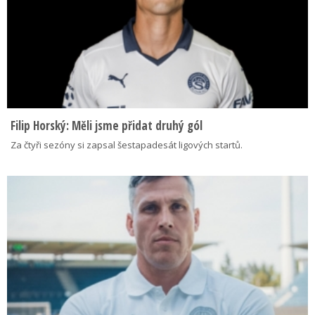
Filip Horský: Měli jsme přidat druhý gól
Za čtyři sezóny si zapsal šestapadesát ligových startů.