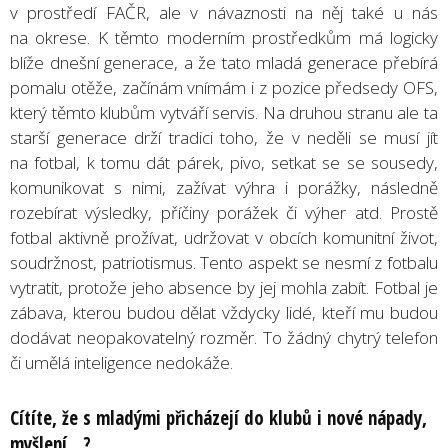
v prostředí FAČR, ale v návaznosti na něj také u nás
na okrese. K těmto moderním prostředkům má logicky
blíže dnešní generace, a že tato mladá generace přebírá
pomalu otěže, začínám vnímám i z pozice předsedy OFS,
který těmto klubům vytváří servis. Na druhou stranu ale ta
starší generace drží tradici toho, že v neděli se musí jít
na fotbal, k tomu dát párek, pivo, setkat se se sousedy,
komunikovat s nimi, zažívat výhra i porážky, následně
rozebírat výsledky, příčiny porážek či výher atd. Prostě
fotbal aktivně prožívat, udržovat v obcích komunitní život,
soudržnost, patriotismus. Tento aspekt se nesmí z fotbalu
vytratit, protože jeho absence by jej mohla zabít. Fotbal je
zábava, kterou budou dělat vždycky lidé, kteří mu budou
dodávat neopakovatelný rozměr. To žádný chytrý telefon
či umělá inteligence nedokáže.
Cítíte, že s mladými přicházejí do klubů i nové nápady,
myšlení…?