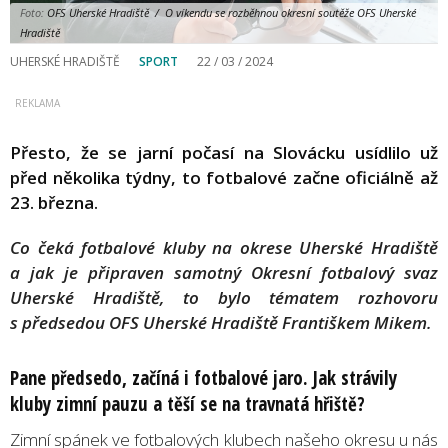
Foto:
OFS Uherské Hradiště / O víkendu se rozběhnou okresní soutěže OFS Uherské
Hradiště
UHERSKÉ HRADIŠTĚ
SPORT
22 / 03 / 2024
Přesto, že se jarní počasí na Slovácku usídlilo už
před několika týdny, to fotbalové začne oficiálně až
23. března.
Co čeká fotbalové kluby na okrese Uherské Hradiště
a jak je připraven samotný Okresní fotbalový svaz
Uherské Hradiště, to bylo tématem rozhovoru
s předsedou OFS Uherské Hradiště Františkem Mikem.
Pane předsedo, začíná i fotbalové jaro. Jak strávily
kluby zimní pauzu a těší se na travnatá hřiště?
Zimní spánek ve fotbalových klubech našeho okresu u nás