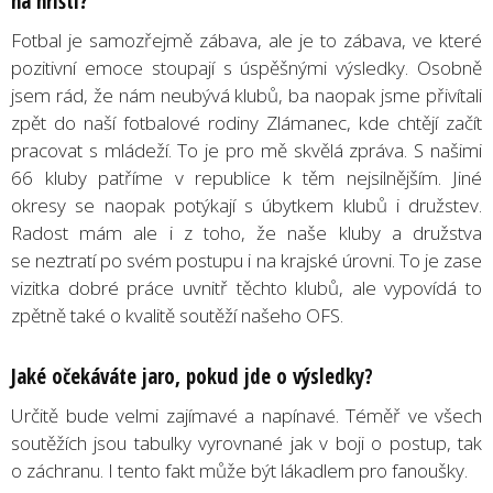
na hřišti?
Fotbal je samozřejmě zábava, ale je to zábava, ve které
pozitivní emoce stoupají s úspěšnými výsledky. Osobně
jsem rád, že nám neubývá klubů, ba naopak jsme přivítali
zpět do naší fotbalové rodiny Zlámanec, kde chtějí začít
pracovat s mládeží. To je pro mě skvělá zpráva. S našimi
66 kluby patříme v republice k těm nejsilnějším. Jiné
okresy se naopak potýkají s úbytkem klubů i družstev.
Radost mám ale i z toho, že naše kluby a družstva
se neztratí po svém postupu i na krajské úrovni. To je zase
vizitka dobré práce uvnitř těchto klubů, ale vypovídá to
zpětně také o kvalitě soutěží našeho OFS.
Jaké očekáváte jaro, pokud jde o výsledky?
Určitě bude velmi zajímavé a napínavé. Téměř ve všech
soutěžích jsou tabulky vyrovnané jak v boji o postup, tak
o záchranu. I tento fakt může být lákadlem pro fanoušky.