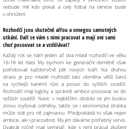
nebude mít kdo pískat a celý fotbal na okrese bude
v ohrožení.
Rozhodčí jsou skutečně alfou a omegou samotných
utkání. Daří se vám s nimi pracovat a mají oni sami
chuť posouvat se a vzdělávat?
Každý rok se nám jeden až dva mladí rozhodčí ve věku
16-18 let hlásí. My bychom ke generační obměně však
potřebovali každoročně pět nových tváří. Na druhou
stranu je pro mladé rozhodčí tato obměna větší šancí
na rychlejší kariérní růst a posun do vyšších soutěží.
Rozhodčí mají logicky a správně ambice posouvat se do
vyšších soutěží. Navíc v nejbližším období se jim budou
znovu zvyšovat odměny, takže se i ekonomická stránka
může stát pro ně zajímavou. Předpokládá to však nejen
ambice, ale i pracovitost. My jim dáváme potřebný servis.
Dvakrát ročně mají seminář, kde s nimi pracují zkušení