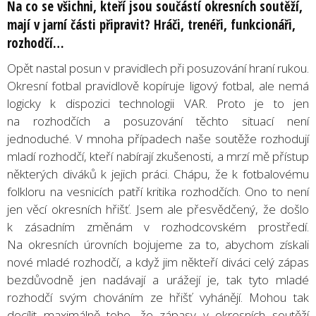
Na co se všichni, kteří jsou součástí okresních soutěží,
mají v jarní části připravit? Hráči, trenéři, funkcionáři,
rozhodčí…
Opět nastal posun v pravidlech při posuzování hraní rukou.
Okresní fotbal pravidlově kopíruje ligový fotbal, ale nemá
logicky k dispozici technologii VAR. Proto je to jen
na rozhodčích a posuzování těchto situací není
jednoduché. V mnoha případech naše soutěže rozhodují
mladí rozhodčí, kteří nabírají zkušenosti, a mrzí mě přístup
některých diváků k jejich práci. Chápu, že k fotbalovému
folkloru na vesnicích patří kritika rozhodčích. Ono to není
jen věcí okresních hřišť. Jsem ale přesvědčený, že došlo
k zásadním změnám v rozhodcovském prostředí.
Na okresních úrovních bojujeme za to, abychom získali
nové mladé rozhodčí, a když jim někteří diváci celý zápas
bezdůvodně jen nadávají a urážejí je, tak tyto mladé
rozhodčí svým chováním ze hřišť vyhánějí. Mohou tak
docílit maximálně toho, že zápasy v okresních soutěží