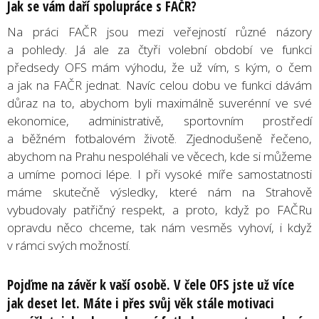
Jak se vám daří spolupráce s FAČR?
Na práci FAČR jsou mezi veřejností různé názory
a pohledy. Já ale za čtyři volební období ve funkci
předsedy OFS mám výhodu, že už vím, s kým, o čem
a jak na FAČR jednat. Navíc celou dobu ve funkci dávám
důraz na to, abychom byli maximálně suverénní ve své
ekonomice, administrativě, sportovním prostředí
a běžném fotbalovém životě. Zjednodušeně řečeno,
abychom na Prahu nespoléhali ve věcech, kde si můžeme
a umíme pomoci lépe. I při vysoké míře samostatnosti
máme skutečně výsledky, které nám na Strahově
vybudovaly patřičný respekt, a proto, když po FAČRu
opravdu něco chceme, tak nám vesměs vyhoví, i když
v rámci svých možností.
Pojďme na závěr k vaší osobě. V čele OFS jste už více
jak deset let. Máte i přes svůj věk stále motivaci