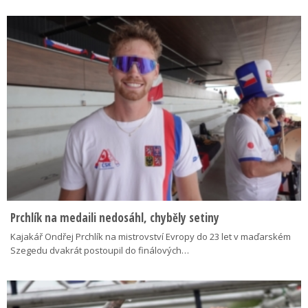
Prchlík na medaili nedosáhl, chyběly setiny
Kajakář Ondřej Prchlík na mistrovství Evropy do 23 let v maďarském
Szegedu dvakrát postoupil do finálových…