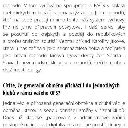
rozhodčí. V tom využíváme spolupráce s FAČR v oblasti
metodických materiálů, videoanalýz apod. Jsou rozhodčí,
kteří na sobě pracují i mimo tento náš systém výchovy.
Pro ně jsme připraveni poskytovat i další servis, aby
se posunuli do krajských a později do republikových
a profesionálních soutěží. Vezmu příklad Karolíny Jílkové,
která u nás začínala jako sedmnáctiletá holka a teď píská
jako hlavní rozhodčí klíčová ligová derby žen Sparta -
Slavia. I mezi mladými kluky jsou rozhodčí, kteří to mohou
dotáhnout i do ligy.
Cítíte, že generační obměna přichází i do jednotlivých
klubů v rámci vašeho OFS?
Jedna věc je přirozená generační obměna a druhá věc je
obměna, kterou s sebou přinášejí změny v řízení klubů.
Dnes už klasické „papírování“ v administrativě začíná
postupně nahrazovat digitalizace a on line prostředí nejen