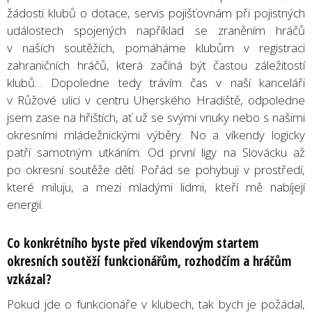
žádosti klubů o dotace, servis pojišťovnám při pojistných
událostech spojených například se zraněním hráčů
v našich soutěžích, pomáháme klubům v registraci
zahraničních hráčů, která začíná být častou záležitostí
klubů… Dopoledne tedy trávím čas v naší kanceláři
v Růžové ulici v centru Uherského Hradiště, odpoledne
jsem zase na hřištích, ať už se svými vnuky nebo s našimi
okresními mládežnickými výběry. No a víkendy logicky
patří samotným utkáním. Od první ligy na Slovácku až
po okresní soutěže dětí. Pořád se pohybuji v prostředí,
které miluju, a mezi mladými lidmi, kteří mě nabíjejí
energií.
Co konkrétního byste před víkendovým startem
okresních soutěží funkcionářům, rozhodčím a hráčům
vzkázal?
Pokud jde o funkcionáře v klubech, tak bych je požádal,