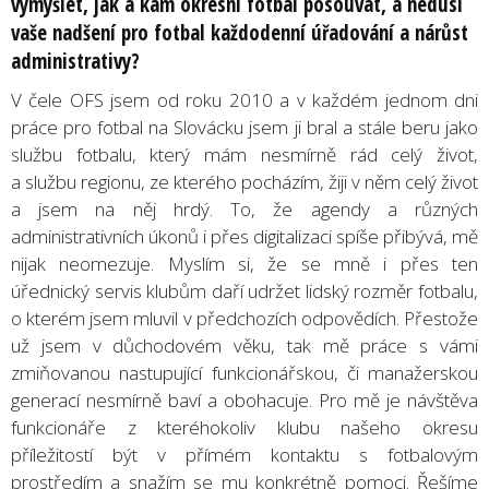
vymýšlet, jak a kam okresní fotbal posouvat, a nedusí
vaše nadšení pro fotbal každodenní úřadování a nárůst
administrativy?
V čele OFS jsem od roku 2010 a v každém jednom dni
práce pro fotbal na Slovácku jsem ji bral a stále beru jako
službu fotbalu, který mám nesmírně rád celý život,
a službu regionu, ze kterého pocházím, žiji v něm celý život
a jsem na něj hrdý. To, že agendy a různých
administrativních úkonů i přes digitalizaci spíše přibývá, mě
nijak neomezuje. Myslím si, že se mně i přes ten
úřednický servis klubům daří udržet lidský rozměr fotbalu,
o kterém jsem mluvil v předchozích odpovědích. Přestože
už jsem v důchodovém věku, tak mě práce s vámi
zmiňovanou nastupující funkcionářskou, či manažerskou
generací nesmírně baví a obohacuje. Pro mě je návštěva
funkcionáře z kteréhokoliv klubu našeho okresu
příležitostí být v přímém kontaktu s fotbalovým
prostředím a snažím se mu konkrétně pomoci. Řešíme