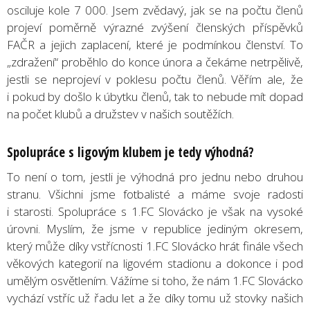
osciluje kole 7 000. Jsem zvědavý, jak se na počtu členů
projeví poměrně výrazné zvýšení členských příspěvků
FAČR a jejich zaplacení, které je podmínkou členství. To
„zdražení“ proběhlo do konce února a čekáme netrpělivě,
jestli se neprojeví v poklesu počtu členů. Věřím ale, že
i pokud by došlo k úbytku členů, tak to nebude mít dopad
na počet klubů a družstev v našich soutěžích.
Spolupráce s ligovým klubem je tedy výhodná?
To není o tom, jestli je výhodná pro jednu nebo druhou
stranu. Všichni jsme fotbalisté a máme svoje radosti
i starosti. Spolupráce s 1.FC Slovácko je však na vysoké
úrovni. Myslím, že jsme v republice jediným okresem,
který může díky vstřícnosti 1.FC Slovácko hrát finále všech
věkových kategorií na ligovém stadionu a dokonce i pod
umělým osvětlením. Vážíme si toho, že nám 1.FC Slovácko
vychází vstříc už řadu let a že díky tomu už stovky našich