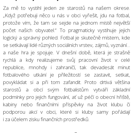
Za mě to vystihl jeden ze starostů na našem okrese.
„Když potřebuji něco u nás v obci vyřešit, jdu na fotbal,
protože vím, že tam se sejde na jednom místě největší
počet našich obyvatel.“ To pragmaticky vystihuje jejich
logický a správný pohled. Fotbal je skutečně místem, kde
se setkávají lidé různých sociálních vrstev, zájmů, vyznání…
a naše hra je spojuje. V dnešní době, která je strašně
rychlá a kdy realizujeme svůj pracovní život v celé
republice, mnohdy i zahraničí, tak devadesát minut
fotbalového utkání je příležitostí se zastavit, setkat,
povykládat si a při tom zafandit. Proto drtivá většina
starostů a obcí svým fotbalistům vytváří základní
podmínky pro jejich fungování, ať už péčí o obecní hřiště,
kabiny nebo finančními příspěvky na život klubu či
podporou akcí v obci, které si kluby samy pořádají
i za účelem zisku finančních prostředků.