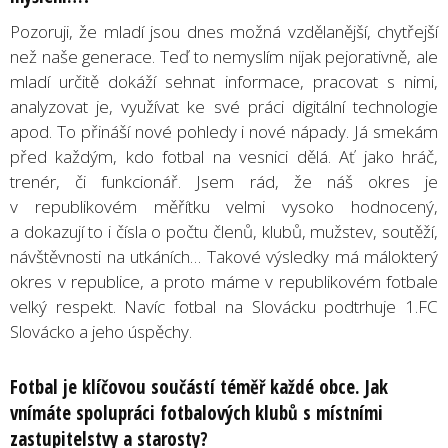
Pozoruji, že mladí jsou dnes možná vzdělanější, chytřejší
než naše generace. Teď to nemyslím nijak pejorativně, ale
mladí určitě dokáží sehnat informace, pracovat s nimi,
analyzovat je, využívat ke své práci digitální technologie
apod. To přináší nové pohledy i nové nápady. Já smekám
před každým, kdo fotbal na vesnici dělá. Ať jako hráč,
trenér, či funkcionář. Jsem rád, že náš okres je
v republikovém měřítku velmi vysoko hodnocený,
a dokazují to i čísla o počtu členů, klubů, mužstev, soutěží,
návštěvnosti na utkáních… Takové výsledky má málokterý
okres v republice, a proto máme v republikovém fotbale
velký respekt. Navíc fotbal na Slovácku podtrhuje 1.FC
Slovácko a jeho úspěchy.
Fotbal je klíčovou součástí téměř každé obce. Jak
vnímáte spolupráci fotbalových klubů s místními
zastupitelstvy a starosty?