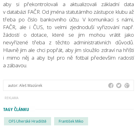
aby si překontrolovali a aktualizovali základní data
v databázi FAČR. Od jména statutárního zástupce klubu až
třeba po číslo bankovního účtu. V komunikaci s námi,
FAČR, ale i ČUS, to velmi zjednoduší vyřizování např.
žádostí o dotace, které se jim mohou vrátit jako
nevyřízené třeba z těchto administrativních důvodů.
Hlavně jim ale chci popřát, aby jim sloužilo zdraví na hřišti
i mimo něj a aby byl pro ně fotbal především radostí
a zábavou.
autor:
Aleš Mazúrek
TAGY ČLÁNKU
OFS Uherské Hradiště
František Miko