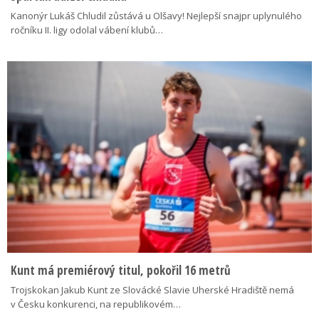
Kanonýr Lukáš Chludil zůstává u Olšavy! Nejlepší snajpr uplynulého
ročníku II. ligy odolal vábení klubů…
Kunt má premiérový titul, pokořil 16 metrů
Trojskokan Jakub Kunt ze Slovácké Slavie Uherské Hradiště nemá
v Česku konkurenci, na republikovém…