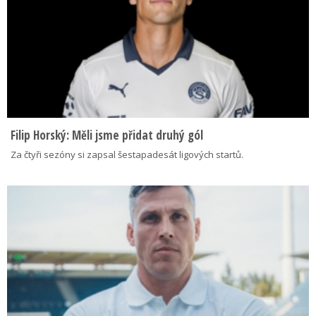
Filip Horský: Měli jsme přidat druhý gól
Za čtyři sezóny si zapsal šestapadesát ligových startů.