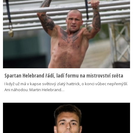
Spartan Helebrand řádí, ladí formu na mistrovství světa
I když už má v kapse světový zlatý hattrick, o konci vůbec nepřemýšlí.
Ani náhodou. Martin Helebrand…