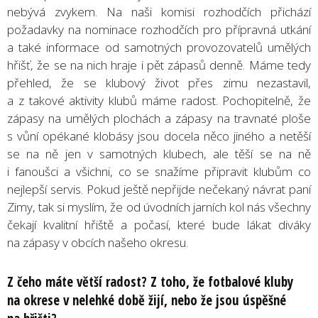
nebývá zvykem. Na naši komisi rozhodčích přichází
požadavky na nominace rozhodčích pro přípravná utkání
a také informace od samotných provozovatelů umělých
hřišť, že se na nich hraje i pět zápasů denně. Máme tedy
přehled, že se klubový život přes zimu nezastavil,
a z takové aktivity klubů máme radost. Pochopitelně, že
zápasy na umělých plochách a zápasy na travnaté ploše
s vůní opékané klobásy jsou docela něco jiného a netěší
se na ně jen v samotných klubech, ale těší se na ně
i fanoušci a všichni, co se snažíme připravit klubům co
nejlepší servis. Pokud ještě nepřijde nečekaný návrat paní
Zimy, tak si myslím, že od úvodních jarních kol nás všechny
čekají kvalitní hřiště a počasí, které bude lákat diváky
na zápasy v obcích našeho okresu.
Z čeho máte větší radost? Z toho, že fotbalové kluby
na okrese v nelehké době žijí, nebo že jsou úspěšné