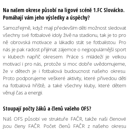
Na našem okrese působí na ligové scéně 1.FC Slovácko.
Pomáhají vám jeho výsledky a úspěchy?
Samozřejmě, když mají především děti možnost sledovat
všechny své fotbalové idoly živě na stadionu, tak je to pro
ně obrovská motivace a lákadlo stát se fotbalistou. Pro
nás je pak radost přijímat zájemce o nejpopulárnější sport
v klubech napříč okresem. Práce s mládeží je velkou
motivací i pro nás, protože si moc dobře uvědomujeme,
že v dětech je i fotbalová budoucnost našeho okresu.
Proto podporujeme veškeré aktivity, které přivedou děti
na fotbalová hřiště, a také všechny kluby, které dětem
věnují čas a energii.
Stoupají počty žáků a členů vašeho OFS?
Náš OFS působí ve struktuře FAČR, takže naši členové
jsou členy FAČR. Počet členů FAČR z našeho okresu