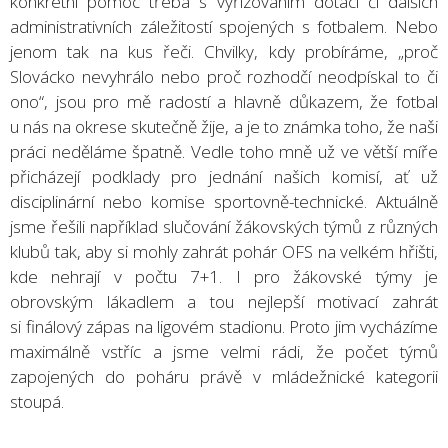
konkrétní pomoc třeba s vyřizováním dotací či dalších
administrativních záležitostí spojených s fotbalem. Nebo
jenom tak na kus řeči. Chvilky, kdy probíráme, „proč
Slovácko nevyhrálo nebo proč rozhodčí neodpískal to či
ono“, jsou pro mě radostí a hlavně důkazem, že fotbal
u nás na okrese skutečně žije, a je to známka toho, že naši
práci neděláme špatně. Vedle toho mně už ve větší míře
přicházejí podklady pro jednání našich komisí, ať už
disciplinární nebo komise sportovně-technické. Aktuálně
jsme řešili například slučování žákovských týmů z různých
klubů tak, aby si mohly zahrát pohár OFS na velkém hřišti,
kde nehrají v počtu 7+1. I pro žákovské týmy je
obrovským lákadlem a tou nejlepší motivací zahrát
si finálový zápas na ligovém stadionu. Proto jim vycházíme
maximálně vstříc a jsme velmi rádi, že počet týmů
zapojených do poháru právě v mládežnické kategorii
stoupá.