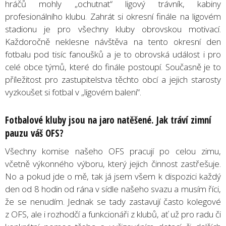
hráčů mohly „ochutnat“ ligový trávník, kabiny
profesionálního klubu. Zahrát si okresní finále na ligovém
stadionu je pro všechny kluby obrovskou motivací.
Každoročně neklesne návštěva na tento okresní den
fotbalu pod tisíc fanoušků a je to obrovská událost i pro
celé obce týmů, které do finále postoupí. Současně je to
příležitost pro zastupitelstva těchto obcí a jejich starosty
vyzkoušet si fotbal v „ligovém balení“.
Fotbalové kluby jsou na jaro natěšené. Jak tráví zimní
pauzu váš OFS?
Všechny komise našeho OFS pracují po celou zimu,
včetně výkonného výboru, který jejich činnost zastřešuje.
No a pokud jde o mě, tak já jsem všem k dispozici každý
den od 8 hodin od rána v sídle našeho svazu a musím říci,
že se nenudím. Jednak se tady zastavují často kolegové
z OFS, ale i rozhodčí a funkcionáři z klubů, ať už pro radu či