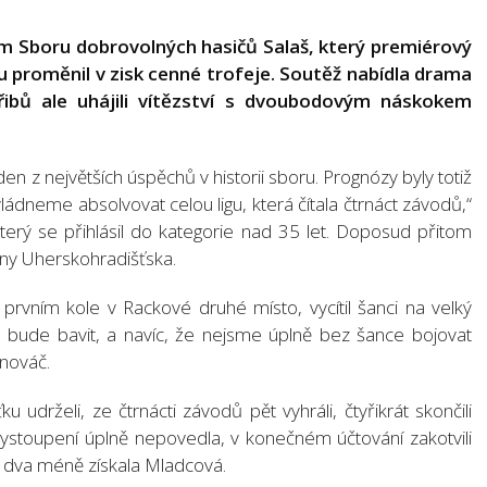
ým Sboru dobrovolných hasičů Salaš, který premiérový
tu proměnil v zisk cenné trofeje. Soutěž nabídla drama
řibů ale uhájili vítězství s dvoubodovým náskokem
den z největších úspěchů v historii sboru. Prognózy byly totiž
zvládneme absolvovat celou ligu, která čítala čtrnáct závodů,“
který se přihlásil do kategorie nad 35 let. Doposud přitom
eny Uherskohradišťska.
 prvním kole v Rackové druhé místo, vycítil šanci na velký
o bude bavit, a navíc, že nejsme úplně bez šance bojovat
anováč.
 udrželi, ze čtrnácti závodů pět vyhráli, čtyřikrát skončili
i vystoupení úplně nepovedla, v konečném účtování zakotvili
O dva méně získala Mladcová.