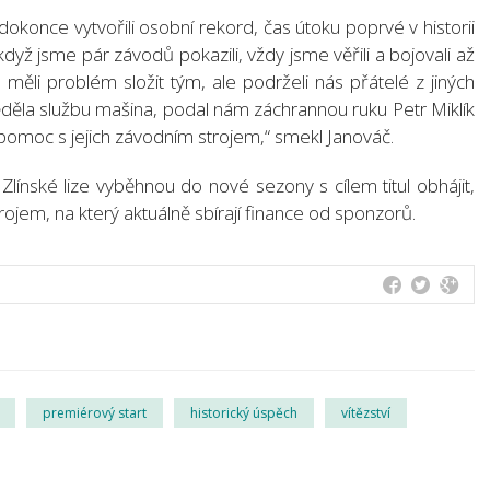
okonce vytvořili osobní rekord, čas útoku poprvé v historii
 když jsme pár závodů pokazili, vždy jsme věřili a bojovali až
ěli problém složit tým, ale podrželi nás přátelé z jiných
ěla službu mašina, podal nám záchrannou ruku Petr Miklík
pomoc s jejich závodním strojem,“ smekl Janováč.
 Zlínské lize vyběhnou do nové sezony s cílem titul obhájit,
ojem, na který aktuálně sbírají finance od sponzorů.
premiérový start
historický úspěch
vítězství