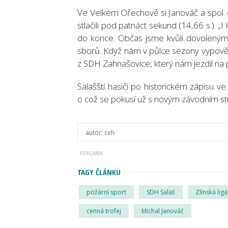
Ve Velkém Ořechově si Janováč a spol. d
stlačili pod patnáct sekund (14,66 s.). „I
do konce. Občas jsme kvůli dovoleným m
sborů. Když nám v půlce sezony vypověd
z SDH Zahnašovice, který nám jezdil na 
Salašští hasiči po historickém zápisu ve
o což se pokusí už s novým závodním str
autor:
ceh
TAGY ČLÁNKU
požární sport
SDH Salaš
Zlínská liga
cenná trofej
Michal Janováč