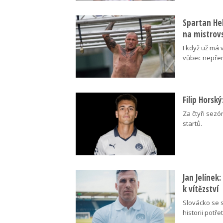
Spartan Hel
na mistrovs
I když už má 
vůbec nepřem
Filip Horsk
Za čtyři sezó
startů.
Jan Jelínek
k vítězství
Slovácko se s
historii potřet