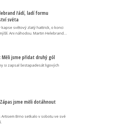
ebrand řádí, ladí formu
tví světa
v kapse světový zlatý hattrick, o konci
ýšlí. Ani náhodou. Martin Helebrand…
ý: Měli jsme přidat druhý gól
ny si zapsal šestapadesát ligových
: Zápas jsme měli dotáhnout
 Artisem Brno setkalo v sobotu ve své
í.