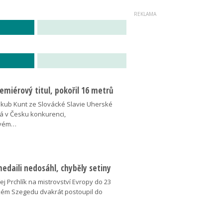
miérový titul, pokořil 16 metrů
akub Kunt ze Slovácké Slavie Uherské
á v Česku konkurenci,
ovém…
medaili nedosáhl, chyběly setiny
j Prchlík na mistrovství Evropy do 23
kém Szegedu dvakrát postoupil do