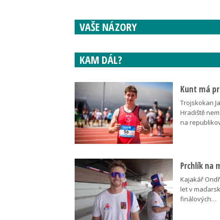
VAŠE NÁZORY
KAM DÁL?
Kunt má pre
Trojskokan J
Hradiště nem
na republik
Prchlík na 
Kajakář Ondře
let v maďars
finálových…