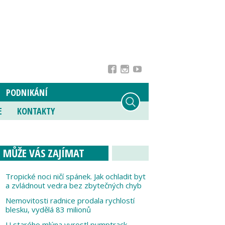
PODNIKÁNÍ
E
KONTAKTY
MŮŽE VÁS ZAJÍMAT
Tropické noci ničí spánek. Jak ochladit byt
a zvládnout vedra bez zbytečných chyb
Nemovitosti radnice prodala rychlostí
blesku, vydělá 83 milionů
U starého mlýna vyrostl pumptrack,