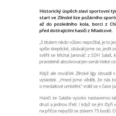
Historický úspěch slaví sportovní t
start ve Zlínské lize požárního spor
až do posledního kola, borci z Ch
před dotírajícími hasiči z Mladcové.
„S titulem nikdo vůbec nepočítal, je to je
spíše skeptické, obávali jsme se, jestli 
svěřil se Michal Janováč z SDH Salaš, 
pravidelně absolvoval jen seriál Velké c
Když ale nováček Zlínské ligy obsadil v
výsledek. „Hned jsme věděli, že nás t
o medailové umístění,“ vrátil se v čase J
Hasiči ze Salaše vysoko nastavenou laťku
druzí a jednou třetí. I když se jim čtyř
na příčce nejvyšší se ziskem 75 bodů. 