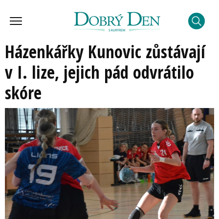
Házenkářky Kunovic zůstávají
v I. lize, jejich pád odvrátilo
skóre