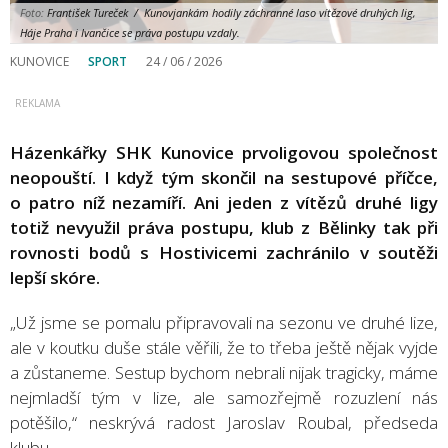
Foto:
František Tureček / Kunovjankám hodily záchranné laso vítězové druhých lig,
Háje Praha i Ivančice se práva postupu vzdaly.
KUNOVICE
SPORT
24 / 06 / 2026
Házenkářky SHK Kunovice prvoligovou společnost
neopouští. I když tým skončil na sestupové příčce,
o patro níž nezamíří. Ani jeden z vítězů druhé ligy
totiž nevyužil práva postupu, klub z Bělinky tak při
rovnosti bodů s Hostivicemi zachránilo v soutěži
lepší skóre.
„Už jsme se pomalu připravovali na sezonu ve druhé lize,
ale v koutku duše stále věřili, že to třeba ještě nějak vyjde
a zůstaneme. Sestup bychom nebrali nijak tragicky, máme
nejmladší tým v lize, ale samozřejmě rozuzlení nás
potěšilo,“ neskrývá radost Jaroslav Roubal, předseda
klubu.