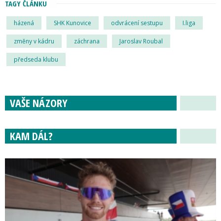
TAGY ČLÁNKU
házená
SHK Kunovice
odvrácení sestupu
I.liga
změny v kádru
záchrana
Jaroslav Roubal
předseda klubu
VAŠE NÁZORY
KAM DÁL?