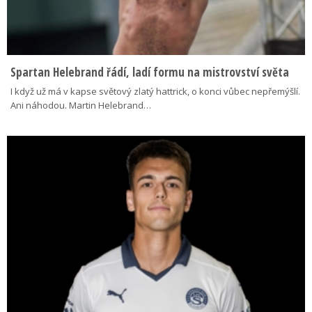
Spartan Helebrand řádí, ladí formu na mistrovství světa
I když už má v kapse světový zlatý hattrick, o konci vůbec nepřemýšlí.
Ani náhodou. Martin Helebrand…