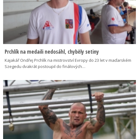
Prchlík na medaili nedosáhl, chyběly setiny
Kajakář Ondřej Prchlík na mistrovství Evropy do 23 let v maďarském
Szegedu dvakrát postoupil do finálových…