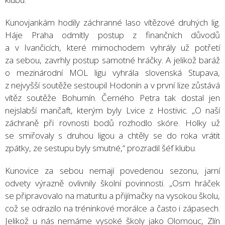
Kunovjankám hodily záchranné laso vítězové druhých lig.
Háje Praha odmítly postup z finančních důvodů
a v Ivančicích, které mimochodem vyhrály už potřetí
za sebou, zavrhly postup samotné hráčky. A jelikož baráž
o mezinárodní MOL ligu vyhrála slovenská Stupava,
z nejvyšší soutěže sestoupil Hodonín a v první lize zůstává
vítěz soutěže Bohumín. Černého Petra tak dostal jen
nejslabší mančaft, kterým byly Lvice z Hostivic. „O naší
záchraně při rovnosti bodů rozhodlo skóre. Holky už
se smiřovaly s druhou ligou a chtěly se do roka vrátit
zpátky, ze sestupu byly smutné,“ prozradil šéf klubu.
Kunovice za sebou nemají povedenou sezonu, jarní
odvety výrazně ovlivnily školní povinnosti. „Osm hráček
se připravovalo na maturitu a přijímačky na vysokou školu,
což se odrazilo na tréninkové morálce a často i zápasech.
Jelikož u nás nemáme vysoké školy jako Olomouc, Zlín