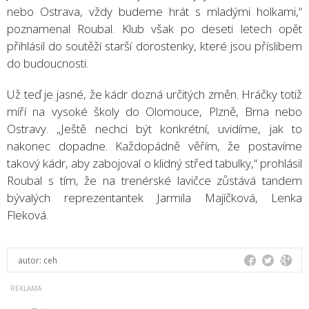
nebo Ostrava, vždy budeme hrát s mladými holkami,“
poznamenal Roubal. Klub však po deseti letech opět
přihlásil do soutěží starší dorostenky, které jsou příslibem
do budoucnosti.
Už teď je jasné, že kádr dozná určitých změn. Hráčky totiž
míří na vysoké školy do Olomouce, Plzně, Brna nebo
Ostravy. „Ještě nechci být konkrétní, uvidíme, jak to
nakonec dopadne. Každopádně věřím, že postavíme
takový kádr, aby zabojoval o klidný střed tabulky,“ prohlásil
Roubal s tím, že na trenérské lavičce zůstává tandem
bývalých reprezentantek Jarmila Majíčková, Lenka
Fleková.
autor:
ceh