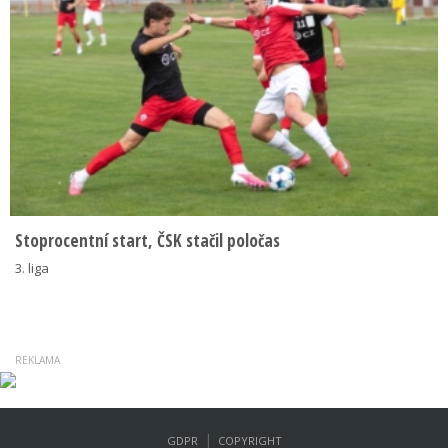
Stoprocentní start, ČSK stačil poločas
3. liga
|
GDPR
COPYRIGHT