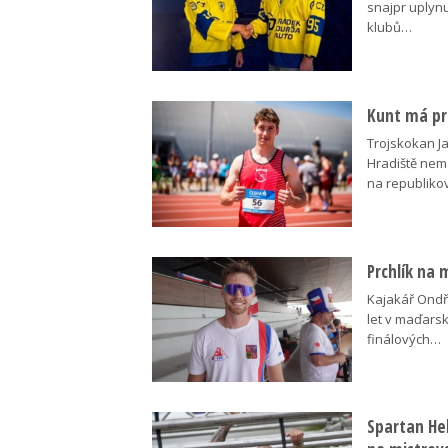
snajpr uplynu
klubů…
Kunt má pre
Trojskokan J
Hradiště nem
na republik
Prchlík na 
Kajakář Ondře
let v maďars
finálových…
Spartan Hel