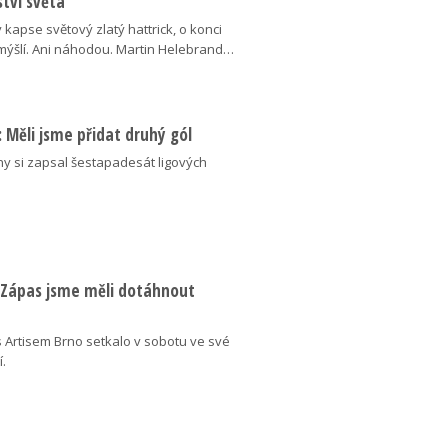
tví světa
v kapse světový zlatý hattrick, o konci
ýšlí. Ani náhodou. Martin Helebrand…
ý: Měli jsme přidat druhý gól
ny si zapsal šestapadesát ligových
: Zápas jsme měli dotáhnout
 Artisem Brno setkalo v sobotu ve své
í.