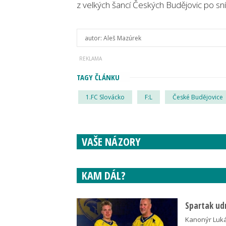
z velkých šancí Českých Budějovic po sníž
autor:
Aleš Mazúrek
TAGY ČLÁNKU
1.FC Slovácko
F:L
České Budějovice
VAŠE NÁZORY
KAM DÁL?
Spartak udr
Kanonýr Lukáš