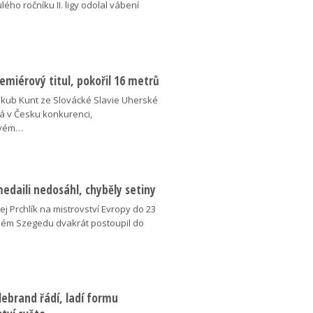
lého ročníku II. ligy odolal vábení
miérový titul, pokořil 16 metrů
akub Kunt ze Slovácké Slavie Uherské
á v Česku konkurenci,
ovém…
medaili nedosáhl, chyběly setiny
j Prchlík na mistrovství Evropy do 23
kém Szegedu dvakrát postoupil do
ebrand řádí, ladí formu