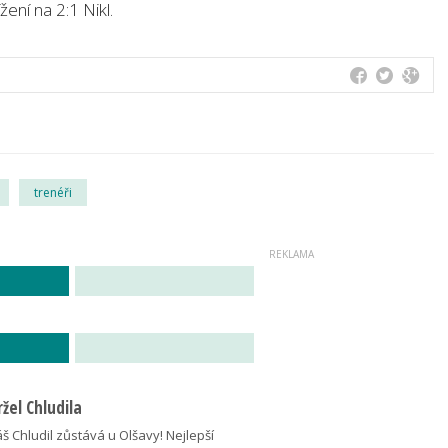
ení na 2:1 Nikl.
trenéři
žel Chludila
 Chludil zůstává u Olšavy! Nejlepší