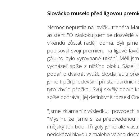
Slovácko muselo před ligovou premi
Nemoc nepustila na lavičku trenéra Mar
asistent. "O záskoku jsem se dozvěděl v
víkendu zůstat raději doma. Byli jsme
popisoval svoji premiéru na ligové lav
gólu to bylo vyrovnané utkání. Měli j
vycházeli spíše z nižšího bloku. Sázel
podařilo dvakrát využít. Škoda faulu př
jsme trpěli především při standardních s
tyto chvíle přečkali. Svůj skvělý debut
spíše dohrával, jej definitivně rozsekl O
"Jsme zklamaní z výsledku," povzdechl 
"Myslím, že jsme si za předvedenou h
i nějaký ten bod. Tři góly jsme ale vla
nedokázal hlavou z malého vápna dosta