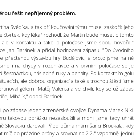
érou řešit nepříjemný problém.
tina Svědíka, a tak při koučování týmu musel zaskočit jeho
e čtvrtek, kdy lékař rozhodl, že Martin bude muset o tomto
 ale v kontaktu a také o poločase jsme spolu hovořili,"
ičce Jan Baránek a přidal hodnocení zápasu. "Do úvodního
sme přečtenou výstavbu hry Budějovic, a proto jsme na ně
i jsme i na chyby v rozehrávce a v prvním poločase se je
ed šestnáctkou, následné ruky a penalty. Po kontaktním gólu
ituacích, ale dobrou organizací a také s trochou štěstí jsme
 korunoval gólem Matěj Valenta a ve chvíli, kdy se už zápas
ndřej Mihálik," dodal Baránek.
si po zápase jeden z trenérské dvojice Dynama Marek Nikl.
ru takovou porážku nezasloužili a mohli jsme tady uhrát
stně Slovácku darovali. Před očima mám šanci Broukala, kdy
t míč do prázdné brány a srovnat na 2:2," vzpomněl jednu