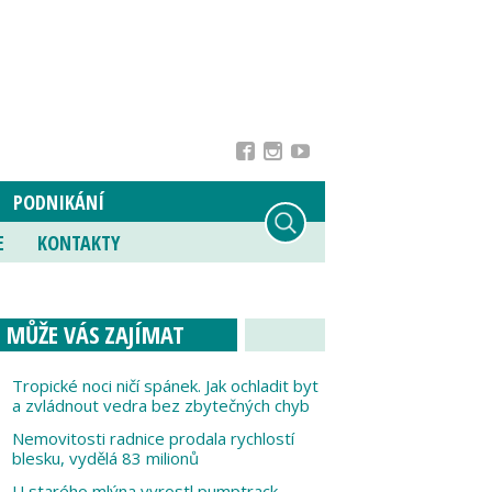
PODNIKÁNÍ
E
KONTAKTY
MŮŽE VÁS ZAJÍMAT
Tropické noci ničí spánek. Jak ochladit byt
a zvládnout vedra bez zbytečných chyb
Nemovitosti radnice prodala rychlostí
blesku, vydělá 83 milionů
U starého mlýna vyrostl pumptrack,