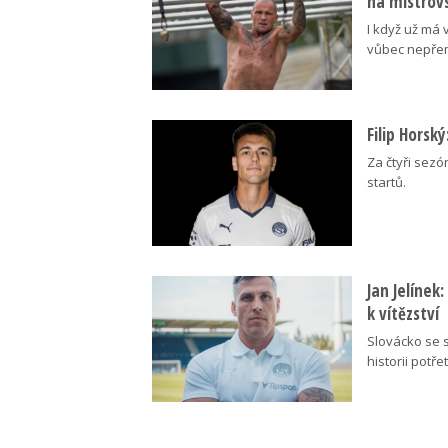
na mistrovs
I když už má 
vůbec nepřem
Filip Horsk
Za čtyři sezó
startů.
Jan Jelínek
k vítězství
Slovácko se s
historii potřet