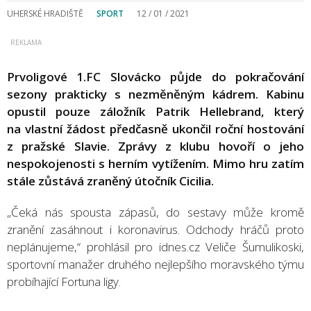
UHERSKÉ HRADIŠTĚ
SPORT
12 / 01 / 2021
Prvoligové 1.FC Slovácko půjde do pokračování
sezony prakticky s nezměněným kádrem. Kabinu
opustil pouze záložník Patrik Hellebrand, který
na vlastní žádost předčasně ukončil roční hostování
z pražské Slavie. Zprávy z klubu hovoří o jeho
nespokojenosti s herním vytížením. Mimo hru zatím
stále zůstává zraněný útočník Cicilia.
„Čeká nás spousta zápasů, do sestavy může kromě
zranění zasáhnout i koronavirus. Odchody hráčů proto
neplánujeme,“ prohlásil pro idnes.cz Veliče Šumulikoski,
sportovní manažer druhého nejlepšího moravského týmu
probíhající Fortuna ligy.