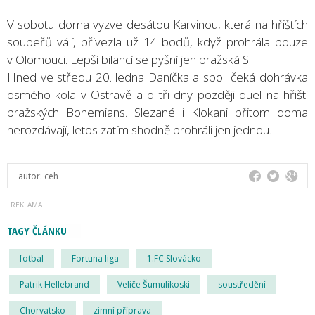
V sobotu doma vyzve desátou Karvinou, která na hřištích
soupeřů válí, přivezla už 14 bodů, když prohrála pouze
v Olomouci. Lepší bilancí se pyšní jen pražská S.
Hned ve středu 20. ledna Daníčka a spol. čeká dohrávka
osmého kola v Ostravě a o tři dny později duel na hřišti
pražských Bohemians. Slezané i Klokani přitom doma
nerozdávají, letos zatím shodně prohráli jen jednou.
autor:
ceh
TAGY ČLÁNKU
fotbal
Fortuna liga
1.FC Slovácko
Patrik Hellebrand
Veliče Šumulikoski
soustředění
Chorvatsko
zimní příprava