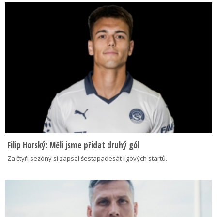
Filip Horský: Měli jsme přidat druhý gól
Za čtyři sezóny si zapsal šestapadesát ligových startů.