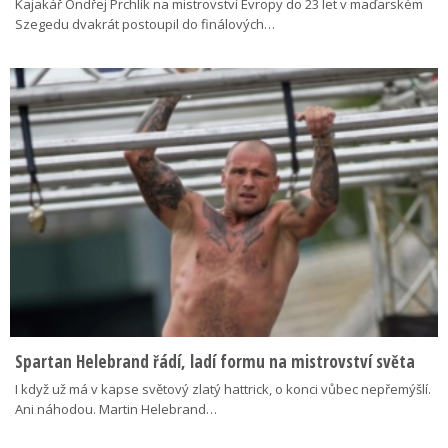
Kajakář Ondřej Prchlík na mistrovství Evropy do 23 let v maďarském
Szegedu dvakrát postoupil do finálových…
Spartan Helebrand řádí, ladí formu na mistrovství světa
I když už má v kapse světový zlatý hattrick, o konci vůbec nepřemýšlí.
Ani náhodou. Martin Helebrand…