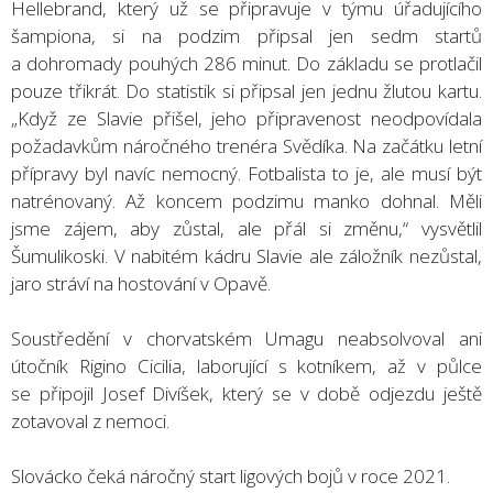
Hellebrand, který už se připravuje v týmu úřadujícího
šampiona, si na podzim připsal jen sedm startů
a dohromady pouhých 286 minut. Do základu se protlačil
pouze třikrát. Do statistik si připsal jen jednu žlutou kartu.
„Když ze Slavie přišel, jeho připravenost neodpovídala
požadavkům náročného trenéra Svědíka. Na začátku letní
přípravy byl navíc nemocný. Fotbalista to je, ale musí být
natrénovaný. Až koncem podzimu manko dohnal. Měli
jsme zájem, aby zůstal, ale přál si změnu,“ vysvětlil
Šumulikoski. V nabitém kádru Slavie ale záložník nezůstal,
jaro stráví na hostování v Opavě.
Soustředění v chorvatském Umagu neabsolvoval ani
útočník Rigino Cicilia, laborující s kotníkem, až v půlce
se připojil Josef Divíšek, který se v době odjezdu ještě
zotavoval z nemoci.
Slovácko čeká náročný start ligových bojů v roce 2021.