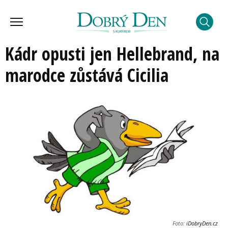
Kádr opusti jen Hellebrand, na
marodce zůstává Cicilia
Foto:
iDobryDen.cz