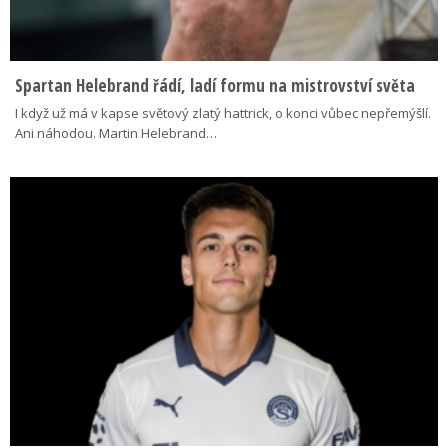
Spartan Helebrand řádí, ladí formu na mistrovství světa
I když už má v kapse světový zlatý hattrick, o konci vůbec nepřemýšlí.
Ani náhodou. Martin Helebrand…