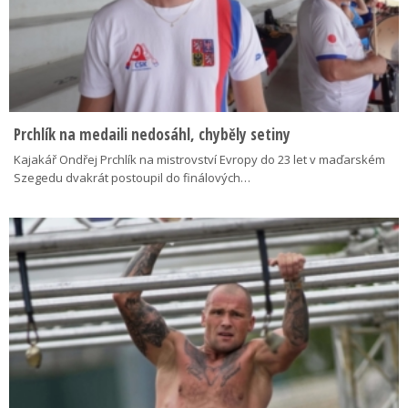
Prchlík na medaili nedosáhl, chyběly setiny
Kajakář Ondřej Prchlík na mistrovství Evropy do 23 let v maďarském
Szegedu dvakrát postoupil do finálových…