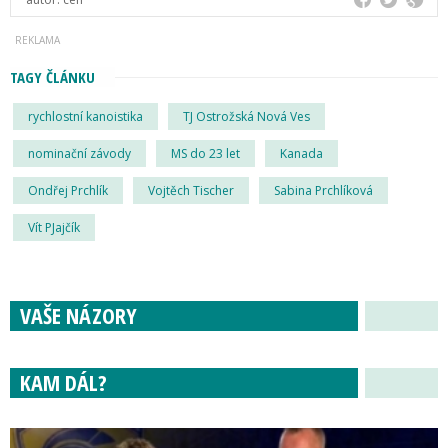
TAGY ČLÁNKU
rychlostní kanoistika
TJ Ostrožská Nová Ves
nominační závody
MS do 23 let
Kanada
Ondřej Prchlík
Vojtěch Tischer
Sabina Prchlíková
Vít PJajčík
VAŠE NÁZORY
KAM DÁL?