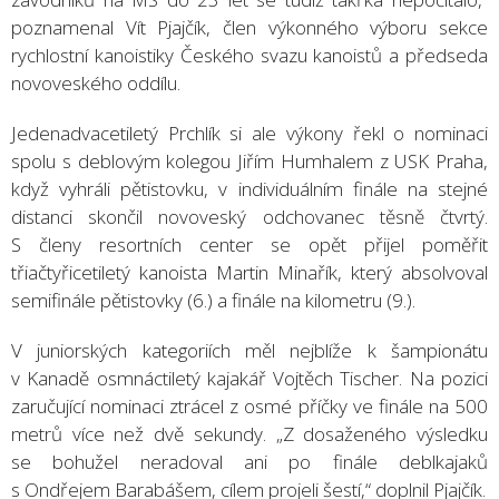
poznamenal Vít Pjajčík, člen výkonného výboru sekce
rychlostní kanoistiky Českého svazu kanoistů a předseda
novoveského oddílu.
Jedenadvacetiletý Prchlík si ale výkony řekl o nominaci
spolu s deblovým kolegou Jiřím Humhalem z USK Praha,
když vyhráli pětistovku, v individuálním finále na stejné
distanci skončil novoveský odchovanec těsně čtvrtý.
S členy resortních center se opět přijel poměřit
třiačtyřicetiletý kanoista Martin Minařík, který absolvoval
semifinále pětistovky (6.) a finále na kilometru (9.).
V juniorských kategoriích měl nejblíže k šampionátu
v Kanadě osmnáctiletý kajakář Vojtěch Tischer. Na pozici
zaručující nominaci ztrácel z osmé příčky ve finále na 500
metrů více než dvě sekundy. „Z dosaženého výsledku
se bohužel neradoval ani po finále deblkajaků
s Ondřejem Barabášem, cílem projeli šestí,“ doplnil Pjajčík.