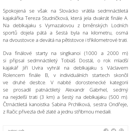
Spokojená se však na Slovácko vrátila sedmnáctiletá
kajakářka Tereza Studničková, která jela dvakrát finále A.
Na deblkajaku s Vymazalovou z brněnských Lodních
sportů dojela pátá a šestá byla na kilometru, osmá
na dvoustovce a devátá na pětistovce i tříkilometrové trati.
Dva finálové starty na singlkanoi (1000 a 2000 m)
si připsal sedmnáctiletý Tobiáš Dostál, o rok mladší
kajakář Jiří Uvíra vyhrál na deblkajaku s Václavem
Rolencem finále B, v individuálních startech skončil
ve druhé desítce. V nabité dorostenecké kategorii
se prosadil patnáctiletý Alexandr Gabrhel, sedmý
na nejdelší trati (3 km) a šestý na deblkajaku (500 m).
Čtrnáctiletá kanoistka Sabina Prchlíková, sestra Ondřeje,
z Račic přivezla dvě zlaté a jednu stříbrnou medaili.
autor:
ceh