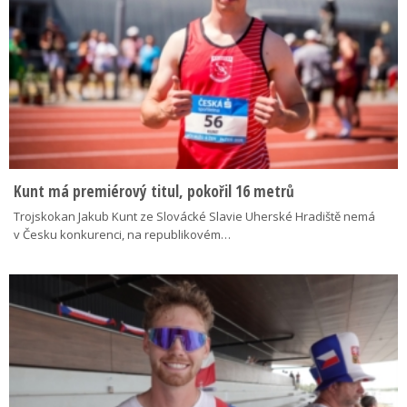
Kunt má premiérový titul, pokořil 16 metrů
Trojskokan Jakub Kunt ze Slovácké Slavie Uherské Hradiště nemá
v Česku konkurenci, na republikovém…