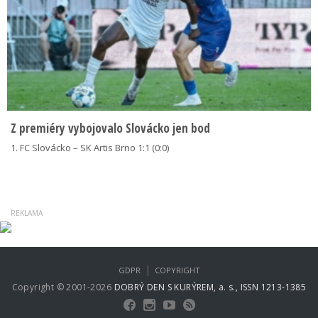
Z premiéry vybojovalo Slovácko jen bod
1. FC Slovácko – SK Artis Brno 1:1 (0:0)
|
GDPR
COPYRIGHT
Copyright © 2001-2026
DOBRÝ DEN S KURÝREM, a. s., ISSN 1213-1385