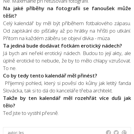
Ne. Maximálně při retušování fotografií.
Na jaké příběhy na fotografii se fanoušek může
těšit?
Celý kalendář by měl být příběhem fotbalového zápasu.
Od zapískání do píšťalky až po hrátky na hřišti po utkání.
Přitom na každém záběru se objeví dívka - múza.
Ta jediná bude dodávat fotkám erotický nádech?
Já bych ani neřekl erotický nádech. Budou to její akty, ale
úplně erotické to nebude, že by to mělo chlapy vzrušovat.
To ne.
Co by tedy tento kalendář měl přinést?
Příjemný pohled, který si pověsí do kůlny jak letitý fanda
Slovácka, tak si to dá do kanceláře třeba architekt.
Takže by ten kalendář měl rozehřát více duši jak
tělo?
Teď jste to vystihl přesně.
autor:
les