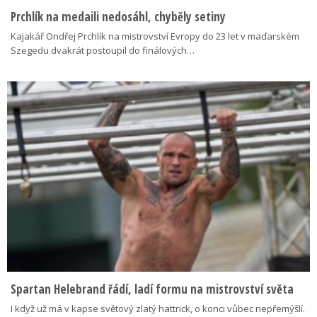
Prchlík na medaili nedosáhl, chyběly setiny
Kajakář Ondřej Prchlík na mistrovství Evropy do 23 let v maďarském
Szegedu dvakrát postoupil do finálových…
Spartan Helebrand řádí, ladí formu na mistrovství světa
I když už má v kapse světový zlatý hattrick, o konci vůbec nepřemýšlí.