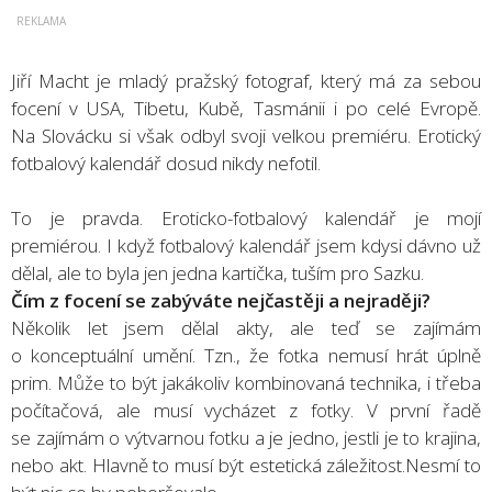
Jiří Macht je mladý pražský fotograf, který má za sebou
focení v USA, Tibetu, Kubě, Tasmánii i po celé Evropě.
Na Slovácku si však odbyl svoji velkou premiéru. Erotický
fotbalový kalendář dosud nikdy nefotil.
To je pravda. Eroticko-fotbalový kalendář je mojí
premiérou. I když fotbalový kalendář jsem kdysi dávno už
dělal, ale to byla jen jedna kartička, tuším pro Sazku.
Čím z focení se zabýváte nejčastěji a nejraději?
Několik let jsem dělal akty, ale teď se zajímám
o konceptuální umění. Tzn., že fotka nemusí hrát úplně
prim. Může to být jakákoliv kombinovaná technika, i třeba
počítačová, ale musí vycházet z fotky. V první řadě
se zajímám o výtvarnou fotku a je jedno, jestli je to krajina,
nebo akt. Hlavně to musí být estetická záležitost.Nesmí to