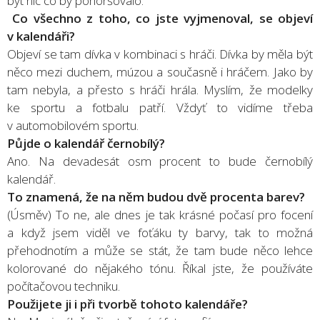
být nic co by pohoršovalo.
Co všechno z toho, co jste vyjmenoval, se objeví
v kalendáři?
Objeví se tam dívka v kombinaci s hráči. Dívka by měla být
něco mezi duchem, múzou a současně i hráčem. Jako by
tam nebyla, a přesto s hráči hrála. Myslím, že modelky
ke sportu a fotbalu patří. Vždyť to vidíme třeba
v automobilovém sportu.
Půjde o kalendář černobílý?
Ano. Na devadesát osm procent to bude černobílý
kalendář.
To znamená, že na něm budou dvě procenta barev?
(Úsměv) To ne, ale dnes je tak krásné počasí pro focení
a když jsem viděl ve foťáku ty barvy, tak to možná
přehodnotím a může se stát, že tam bude něco lehce
kolorované do nějakého tónu. Říkal jste, že používáte
počítačovou techniku.
Použijete ji i při tvorbě tohoto kalendáře?