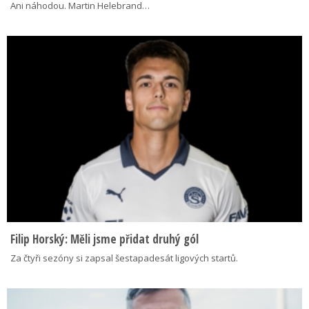
Ani náhodou. Martin Helebrand…
Filip Horský: Měli jsme přidat druhý gól
Za čtyři sezóny si zapsal šestapadesát ligových startů.