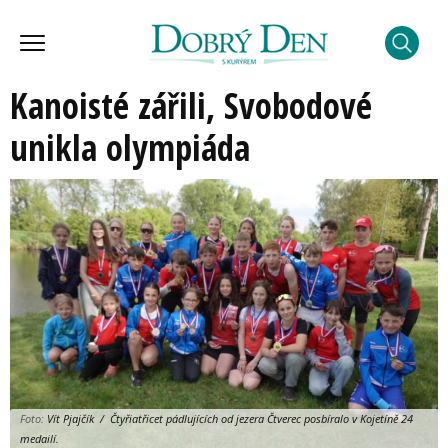
Kanoisté zářili, Svobodové
unikla olympiáda
Foto:
Vít Pjajčík / Čtyřiatřicet pádlujících od jezera Čtverec posbíralo v Kojetíně 24
medailí.