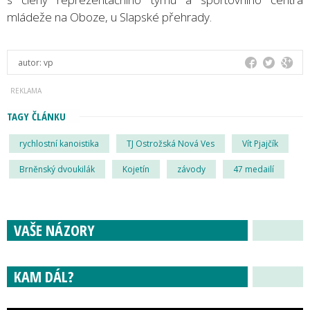
mládeže na Oboze, u Slapské přehrady.
autor:
vp
TAGY ČLÁNKU
rychlostní kanoistika
TJ Ostrožská Nová Ves
Vít Pjajčík
Brněnský dvoukilák
Kojetín
závody
47 medailí
VAŠE NÁZORY
KAM DÁL?