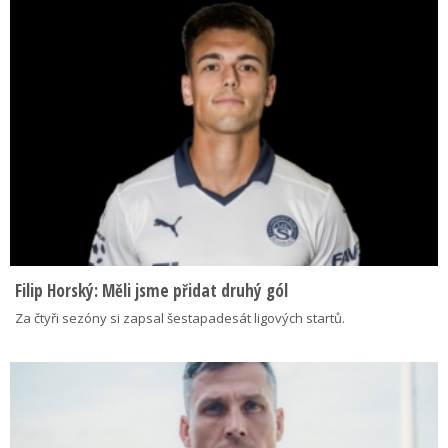
Filip Horský: Měli jsme přidat druhý gól
Za čtyři sezóny si zapsal šestapadesát ligových startů.