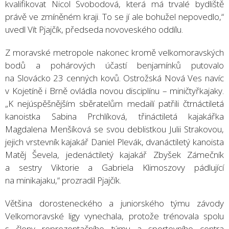
kvalifikovat Nicol Svobodová, která má trvalé bydliště
právě ve zmíněném kraji. To se jí ale bohužel nepovedlo,“
uvedl Vít Pjajčík, předseda novoveského oddílu.
Z moravské metropole nakonec kromě velkomoravských
bodů a pohárových účastí benjamínků putovalo
na Slovácko 23 cenných kovů. Ostrožská Nová Ves navíc
v Kojetíně i Brně ovládla novou disciplínu – miničtyřkajaky.
„K nejúspěšnějším sběratelům medailí patřili čtrnáctiletá
kanoistka Sabina Prchlíková, třináctiletá kajakářka
Magdalena Menšíková se svou deblistkou Julii Strakovou,
jejich vrstevník kajakář Daniel Plevák, dvanáctiletý kanoista
Matěj Ševela, jedenáctiletý kajakář Zbyšek Zámečník
a sestry Viktorie a Gabriela Klimoszovy pádlující
na minikajaku,“ prozradil Pjajčík.
Většina dorosteneckého a juniorského týmu závody
Velkomoravské ligy vynechala, protože trénovala spolu
s členy reprezentačního týmu a sportovního centra