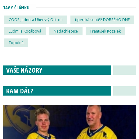
TAGY ČLÁNKU
COOP Jednota Uherský Ostroh
tipérská soutěž DOBRÉHO DNE
Ludmila Kocábová
Nedachlebice
František Kozelek
Topolná
VAŠE NÁZORY
KAM DÁL?