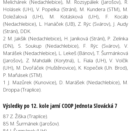
Melichárek (Nedachlebice), M. Rozsypálek (Jarošov), R.
Holásek (UH), V. Popelka (Strání), M. Kundera (STM), M.
Doležalová (UH), M. Kotásková (UH), F. Kocáb
(Nedachlebice), L. Hanáček (UB), Z. Rýc (Svárov), J. Audy
(Strání), DDK.
2 M. Jakšík (Nedachlebice), H. Janíková (Strání), P. Zelinka
(DN), S. Soukup (Nedachlebice), F. Rýc (Svárov), V.
Marášek (Nedachlebice), L. Lekeš (Bánov), T. Šurmánková
(Jarošov), Z. Mahdalík (Korytná), L. Fiala (UH), V. Volčík
(UH), M. Dvořáček (Huštěnovice), K. Kopeček (Uh. Brod),
P. Maňásek (STM).
1 J. Mazůrek (Kunovice), D. Marášek (Nedachlebice), M.
Droppa (Traplice).
Výsledky po 12. kole jarní COOP Jednota Slovácká 7
87 Z. Žiška (Traplice).
85 M. Šurmánek (Jarošov).
84 J. Šurmánek (UH).