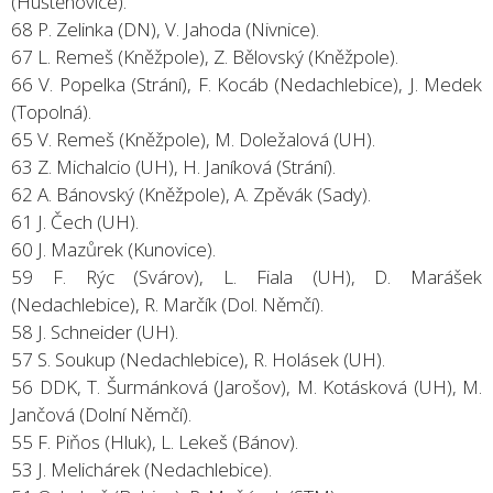
(Huštěnovice).
68 P. Zelinka (DN), V. Jahoda (Nivnice).
67 L. Remeš (Kněžpole), Z. Bělovský (Kněžpole).
66 V. Popelka (Strání), F. Kocáb (Nedachlebice), J. Medek
(Topolná).
65 V. Remeš (Kněžpole), M. Doležalová (UH).
63 Z. Michalcio (UH), H. Janíková (Strání).
62 A. Bánovský (Kněžpole), A. Zpěvák (Sady).
61 J. Čech (UH).
60 J. Mazůrek (Kunovice).
59 F. Rýc (Svárov), L. Fiala (UH), D. Marášek
(Nedachlebice), R. Marčík (Dol. Němčí).
58 J. Schneider (UH).
57 S. Soukup (Nedachlebice), R. Holásek (UH).
56 DDK, T. Šurmánková (Jarošov), M. Kotásková (UH), M.
Jančová (Dolní Němčí).
55 F. Piňos (Hluk), L. Lekeš (Bánov).
53 J. Melichárek (Nedachlebice).