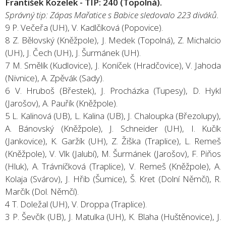
František Kozelek - TIP: 240 (Topolná).
Správný tip: Zápas Mařatice s Babice sledovalo 223 diváků.
9 P. Večeřa (UH), V. Kadlčíková (Popovice).
8 Z. Bělovský (Kněžpole), J. Medek (Topolná), Z. Michalcio
(UH), J. Čech (UH), J. Šurmánek (UH).
7 M. Smělík (Kudlovice), J. Koníček (Hradčovice), V. Jahoda
(Nivnice), A. Zpěvák (Sady).
6 V. Hruboš (Břestek), J. Procházka (Tupesy), D. Hykl
(Jarošov), A. Pauřík (Kněžpole).
5 L. Kalinová (UB), L. Kalina (UB), J. Chaloupka (Březolupy),
A. Bánovský (Kněžpole), J. Schneider (UH), I. Kučík
(Jankovice), K. Garžík (UH), Z. Žiška (Traplice), L. Remeš
(Kněžpole), V. Vlk (Jalubí), M. Šurmánek (Jarošov), F. Piňos
(Hluk), A. Trávníčková (Traplice), V. Remeš (Kněžpole), A.
Kolaja (Svárov), J. Hřib (Šumice), Š. Kret (Dolní Němčí), R.
Marčík (Dol. Němčí).
4 T. Doležal (UH), V. Droppa (Traplice).
3 P. Ševčík (UB), J. Matulka (UH), K. Blaha (Huštěnovice), J.