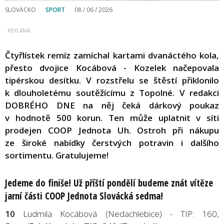
SLOVÁCKO
SPORT
08 / 06 / 2026
Čtyřlístek remíz zamíchal kartami dvanáctého kola,
přesto dvojice Kocábová - Kozelek načepovala
tipérskou desítku. V rozstřelu se štěstí přiklonilo
k dlouholetému soutěžícímu z Topolné. V redakci
DOBRÉHO DNE na něj čeká dárkový poukaz
v hodnotě 500 korun. Ten může uplatnit v síti
prodejen COOP Jednota Uh. Ostroh při nákupu
ze široké nabídky čerstvých potravin i dalšího
sortimentu. Gratulujeme!
Jedeme do finiše! Už příští pondělí budeme znát vítěze
jarní části COOP Jednota Slovácká sedma!
10
Ludmila Kocábová (Nedachlebice) - TIP: 160,