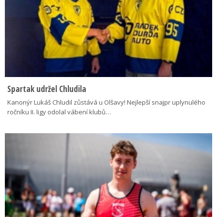
Spartak udržel Chludila
Kanonýr Lukáš Chludil zůstává u Olšavy! Nejlepší snajpr uplynulého
ročníku II. ligy odolal vábení klubů…