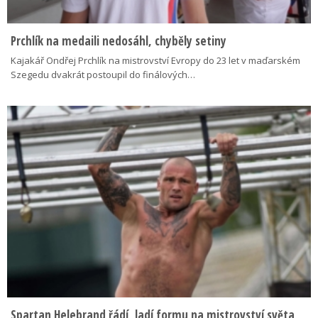
Prchlík na medaili nedosáhl, chyběly setiny
Kajakář Ondřej Prchlík na mistrovství Evropy do 23 let v maďarském
Szegedu dvakrát postoupil do finálových…
Spartan Helebrand řádí, ladí formu na mistrovství světa