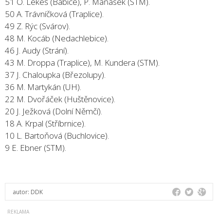
51 O. Lekeš (Babice), P. Maňásek (STM).
50 A. Trávníčková (Traplice).
49 Z. Rýc (Svárov).
48 M. Kocáb (Nedachlebice).
46 J. Audy (Strání).
43 M. Droppa (Traplice), M. Kundera (STM).
37 J. Chaloupka (Březolupy).
36 M. Martykán (UH).
22 M. Dvořáček (Huštěnovice).
20 J. Ježková (Dolní Němčí).
18 A. Krpal (Stříbrnice).
10 L. Bartoňová (Buchlovice).
9 E. Ebner (STM).
autor:
DDK