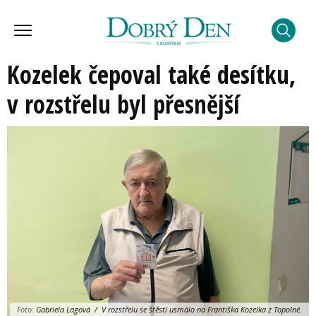
Kozelek čepoval také desítku,
v rozstřelu byl přesnější
Foto:
Gabriela Lagová / V rozstřelu se štěstí usmálo na Františka Kozelka z Topolné.