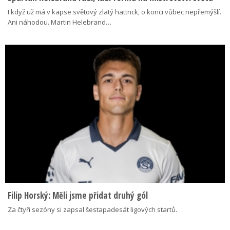
I když už má v kapse světový zlatý hattrick, o konci vůbec nepřemýšlí.
Ani náhodou. Martin Helebrand…
Filip Horský: Měli jsme přidat druhý gól
Za čtyři sezóny si zapsal šestapadesát ligových startů.