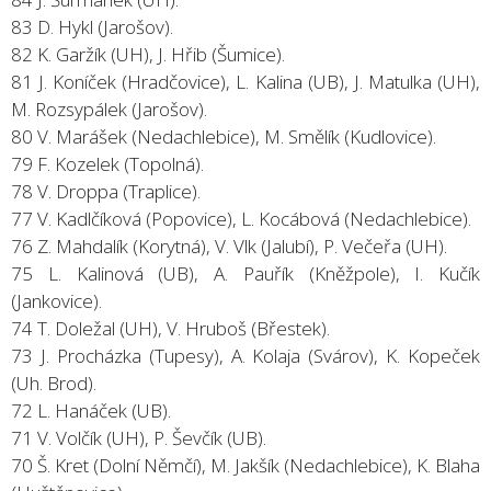
83 D. Hykl (Jarošov).
82 K. Garžík (UH), J. Hřib (Šumice).
81 J. Koníček (Hradčovice), L. Kalina (UB), J. Matulka (UH),
M. Rozsypálek (Jarošov).
80 V. Marášek (Nedachlebice), M. Smělík (Kudlovice).
79 F. Kozelek (Topolná).
78 V. Droppa (Traplice).
77 V. Kadlčíková (Popovice), L. Kocábová (Nedachlebice).
76 Z. Mahdalík (Korytná), V. Vlk (Jalubí), P. Večeřa (UH).
75 L. Kalinová (UB), A. Pauřík (Kněžpole), I. Kučík
(Jankovice).
74 T. Doležal (UH), V. Hruboš (Břestek).
73 J. Procházka (Tupesy), A. Kolaja (Svárov), K. Kopeček
(Uh. Brod).
72 L. Hanáček (UB).
71 V. Volčík (UH), P. Ševčík (UB).
70 Š. Kret (Dolní Němčí), M. Jakšík (Nedachlebice), K. Blaha