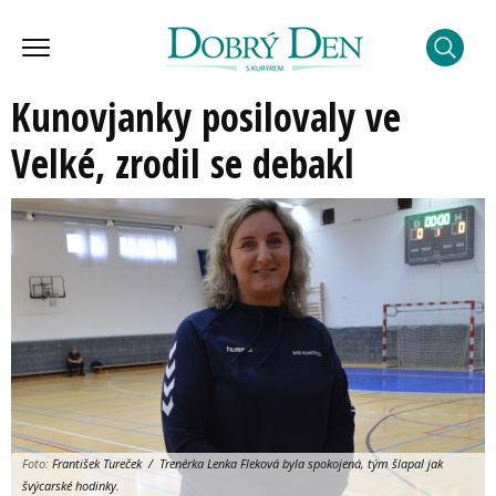
Kunovjanky posilovaly ve
Velké, zrodil se debakl
Foto:
František Tureček / Trenérka Lenka Fleková byla spokojená, tým šlapal jak
švýcarské hodinky.