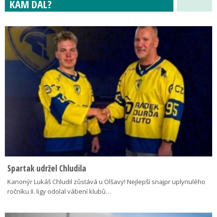
KAM DÁL?
Spartak udržel Chludila
Kanonýr Lukáš Chludil zůstává u Olšavy! Nejlepší snajpr uplynulého
ročníku II. ligy odolal vábení klubů…