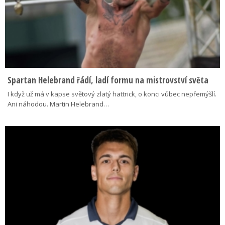
Spartan Helebrand řádí, ladí formu na mistrovství světa
I když už má v kapse světový zlatý hattrick, o konci vůbec nepřemýšlí.
Ani náhodou. Martin Helebrand…