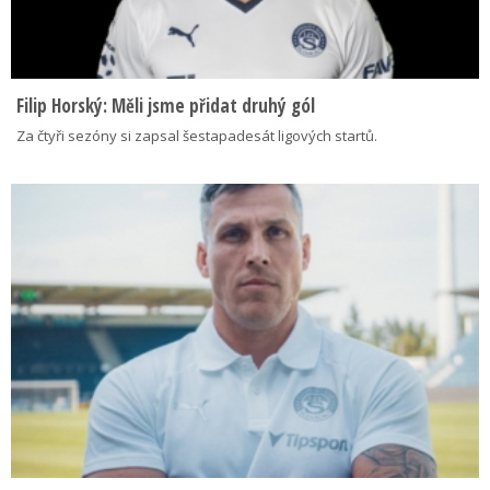
Filip Horský: Měli jsme přidat druhý gól
Za čtyři sezóny si zapsal šestapadesát ligových startů.