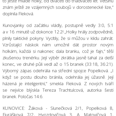
to ještě mladé holky, od dvaceti do třiadvaceti let. Většinu
znám ještě ze vzájemných soubojů v dorostenecké lize,“
doplnila Fleková.
Kunovjanky od začátku vládly, postupně vedly 3:0, 5:1
a v 16. minutě už dokonce 12:2! „Holky hrály zodpovědně,
plnily taktické pokyny. Vycítily, že si můžou v klidu zahrát.
Vzrůstající náskok nám umožnil dát prostor novým
holkám, každá si nakonec dala branku, což je fajn,“ těší
zkušenou trenérku. Její výběr zkrátka jasně tahal za delší
konec, ve druhé půli vedl až o 15 branek (33:18, 36:21).
Výborný zápas odehrála na střední spojce Popelková. „I
když se postu dlouho bránila, odehrála jej úžasně. Její
házená je inteligentní,“ smekla Fleková. Z nových tváří
se nejvíce blýskla Tereza Trachtulcová, autorka šesti
branek. Poločas 14:6.
KUNOVICE: Žáková - Slunečková 2/1, Popelková 8,
Fiurášková 7/2, Hvozdovičová 3, A. Matovičová 1,