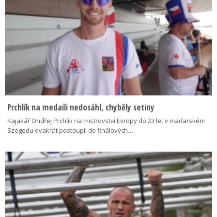
Prchlík na medaili nedosáhl, chyběly setiny
Kajakář Ondřej Prchlík na mistrovství Evropy do 23 let v maďarském
Szegedu dvakrát postoupil do finálových…