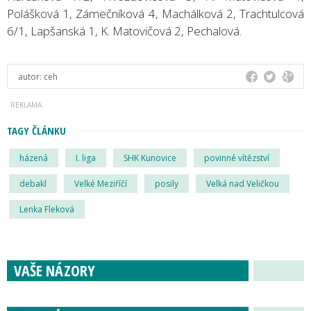
Polášková 1, Zámečníková 4, Machálková 2, Trachtulcová
6/1, Lapšanská 1, K. Matovičová 2, Pechalová.
autor:
ceh
TAGY ČLÁNKU
házená
I. liga
SHK Kunovice
povinné vítězství
debakl
Velké Meziříčí
posily
Velká nad Veličkou
Lenka Fleková
VAŠE NÁZORY