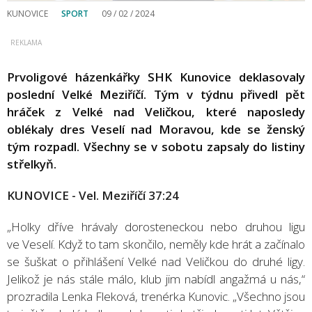
KUNOVICE
SPORT
09 / 02 / 2024
Prvoligové házenkářky SHK Kunovice deklasovaly
poslední Velké Meziříčí. Tým v týdnu přivedl pět
hráček z Velké nad Veličkou, které naposledy
oblékaly dres Veselí nad Moravou, kde se ženský
tým rozpadl. Všechny se v sobotu zapsaly do listiny
střelkyň.
KUNOVICE - Vel. Meziříčí 37:24
„Holky dříve hrávaly dorosteneckou nebo druhou ligu
ve Veselí. Když to tam skončilo, neměly kde hrát a začínalo
se šuškat o přihlášení Velké nad Veličkou do druhé ligy.
Jelikož je nás stále málo, klub jim nabídl angažmá u nás,“
prozradila Lenka Fleková, trenérka Kunovic. „Všechno jsou