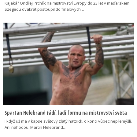
Kajakář Ondřej Prchlík na mistrovství Evropy do 23 let v maďarském
Szegedu dvakrát postoupil do finálových…
Spartan Helebrand řádí, ladí formu na mistrovství světa
I když už má v kapse světový zlatý hattrick, o konci vůbec nepřemýšlí.
Ani náhodou. Martin Helebrand…