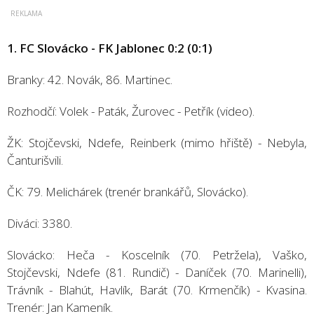
1. FC Slovácko - FK Jablonec 0:2 (0:1)
Branky: 42. Novák, 86. Martinec.
Rozhodčí: Volek - Paták, Žurovec - Petřík (video).
ŽK: Stojčevski, Ndefe, Reinberk (mimo hřiště) - Nebyla,
Čanturišvili.
ČK: 79. Melichárek (trenér brankářů, Slovácko).
Diváci: 3380.
Slovácko: Heča - Koscelník (70. Petržela), Vaško,
Stojčevski, Ndefe (81. Rundič) - Daníček (70. Marinelli),
Trávník - Blahút, Havlík, Barát (70. Krmenčík) - Kvasina.
Trenér: Jan Kameník.