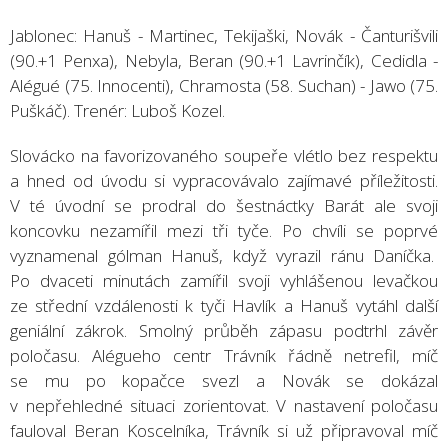
Jablonec: Hanuš - Martinec, Tekijaški, Novák - Čanturišvili
(90.+1 Penxa), Nebyla, Beran (90.+1 Lavrinčík), Cedidla -
Alégué (75. Innocenti), Chramosta (58. Suchan) - Jawo (75.
Puškáč). Trenér: Luboš Kozel.
Slovácko na favorizovaného soupeře vlétlo bez respektu
a hned od úvodu si vypracovávalo zajímavé příležitosti.
V té úvodní se prodral do šestnáctky Barát ale svoji
koncovku nezamířil mezi tři tyče. Po chvíli se poprvé
vyznamenal gólman Hanuš, když vyrazil ránu Daníčka.
Po dvaceti minutách zamířil svoji vyhlášenou levačkou
ze střední vzdálenosti k tyči Havlík a Hanuš vytáhl další
geniální zákrok. Smolný průběh zápasu podtrhl závěr
poločasu. Alégueho centr Trávník řádně netrefil, míč
se mu po kopačce svezl a Novák se dokázal
v nepřehledné situaci zorientovat. V nastavení poločasu
fauloval Beran Koscelníka, Trávník si už připravoval míč