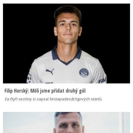
Filip Horský: Měli jsme přidat druhý gól
Za čtyři sezóny si zapsal šestapadesát ligových startů.