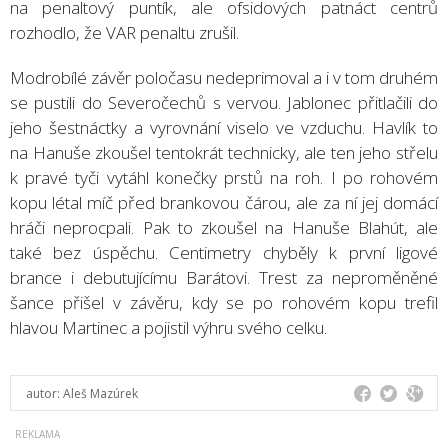
na penaltový puntík, ale ofsidových patnáct centrů
rozhodlo, že VAR penaltu zrušil.
Modrobílé závěr poločasu nedeprimoval a i v tom druhém
se pustili do Severočechů s vervou. Jablonec přitlačili do
jeho šestnáctky a vyrovnání viselo ve vzduchu. Havlík to
na Hanuše zkoušel tentokrát technicky, ale ten jeho střelu
k pravé tyči vytáhl konečky prstů na roh. I po rohovém
kopu létal míč před brankovou čárou, ale za ní jej domácí
hráči neprocpali. Pak to zkoušel na Hanuše Blahút, ale
také bez úspěchu. Centimetry chyběly k první ligové
brance i debutujícímu Barátovi. Trest za neproměněné
šance přišel v závěru, kdy se po rohovém kopu trefil
hlavou Martinec a pojistil výhru svého celku.
autor:
Aleš Mazúrek