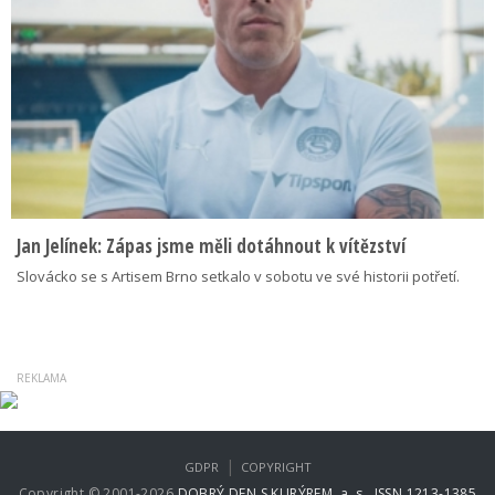
Jan Jelínek: Zápas jsme měli dotáhnout k vítězství
Slovácko se s Artisem Brno setkalo v sobotu ve své historii potřetí.
|
GDPR
COPYRIGHT
Copyright © 2001-2026
DOBRÝ DEN S KURÝREM, a. s., ISSN 1213-1385