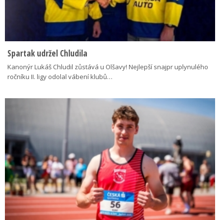
Spartak udržel Chludila
Kanonýr Lukáš Chludil zůstává u Olšavy! Nejlepší snajpr uplynulého
ročníku II. ligy odolal vábení klubů…