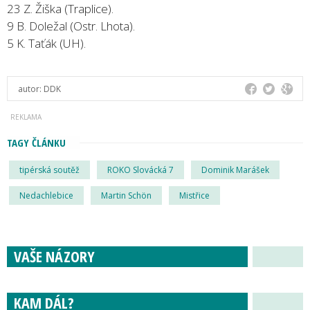
23 Z. Žiška (Traplice).
9 B. Doležal (Ostr. Lhota).
5 K. Taťák (UH).
autor:
DDK
TAGY ČLÁNKU
tipérská soutěž
ROKO Slovácká 7
Dominik Marášek
Nedachlebice
Martin Schön
Mistřice
VAŠE NÁZORY
KAM DÁL?