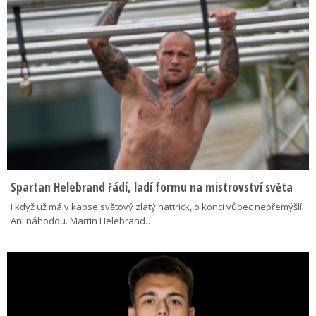
Spartan Helebrand řádí, ladí formu na mistrovství světa
I když už má v kapse světový zlatý hattrick, o konci vůbec nepřemýšlí.
Ani náhodou. Martin Helebrand…