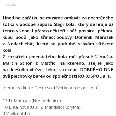
Hned na začátku se musíme omluvit za nechtěného
šotka v podobě zápasu Šlágr kola, který se hraje až
tento víkend. I přesto někteří tipéři posbírali pěknou
kupu bodů jako třináctibodový Dominik Marášek
z Nedachlebic, který se podruhé stávám vítězem
kola!
Z rozstřelu jedenáctého kola měl přesnější mušku
Martin Schön z Mistřic, na kterého, stejně jako
na dnešního vítěze, čekají v recepci DOBRÉHO DNE
dvě plechovky barev od společnosti ROKOSPOL a. s.
Jdeme do finále. Tento soutěžní kupon je poslední.
13 D. Marášek (Nedachlebice)
10 L. Kalinová (UB), Z. Mahdalík (Korytná).
9 V. Vlk (Jalubí).