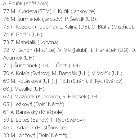
A. Pauřík (Kněžpole).
77 M. Kundera (STM), I. Kučík (Jankovice).
76 M. Šurmánek (Jarošov), P. Ševčík (UB).
75 F. Kozelek (Topolná), L. Kalina (UB), O. Bláha (Mistřice).
74 K. Garžík (UH).
73 Z. Mahdalík (Korytná).
72 M. Schön (Mistřice), V. Vlk (Jalubí), L. Hanáček (UB), D.
Adamek (UH).
71 J. Šurmánek (UH), J. Čech (UH).
70 A. Kolaja (Svárov), M. Bartošík (UH), V. Volčík (UH).
69 M. Kotásková (UH), J. Tóth (Strání), Z. Rýc (Svárov).
68 J. Matulka (UH).
67 J. Mazůrek (Kunovice), R. Holásek (UH).
65 J. Ježková (Dolní Němčí).
61 A. Bánovský (Kněžpole).
59 L. Lekeš (Bánov), F. Rýc (Svárov).
46 O. Adamík (Huštěnovice).
33 M. Jančová (Dolní Němčí).