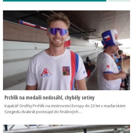
Prchlík na medaili nedosáhl, chyběly setiny
Kajakář Ondřej Prchlík na mistrovství Evropy do 23 let v maďarském
Szegedu dvakrát postoupil do finálových…