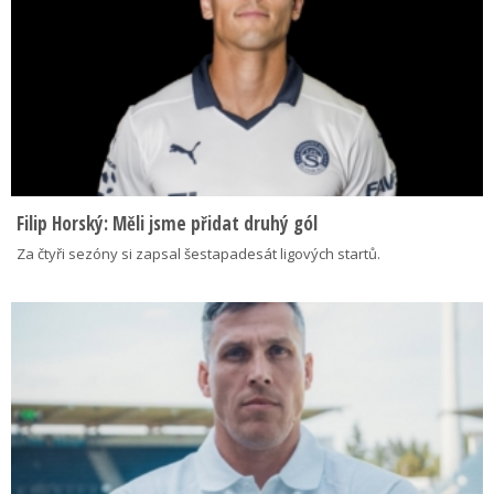
Filip Horský: Měli jsme přidat druhý gól
Za čtyři sezóny si zapsal šestapadesát ligových startů.