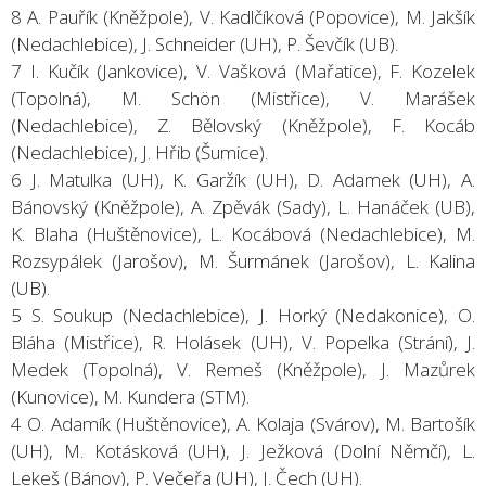
8 A. Pauřík (Kněžpole), V. Kadlčíková (Popovice), M. Jakšík
(Nedachlebice), J. Schneider (UH), P. Ševčík (UB).
7 I. Kučík (Jankovice), V. Vašková (Mařatice), F. Kozelek
(Topolná), M. Schön (Mistřice), V. Marášek
(Nedachlebice), Z. Bělovský (Kněžpole), F. Kocáb
(Nedachlebice), J. Hřib (Šumice).
6 J. Matulka (UH), K. Garžík (UH), D. Adamek (UH), A.
Bánovský (Kněžpole), A. Zpěvák (Sady), L. Hanáček (UB),
K. Blaha (Huštěnovice), L. Kocábová (Nedachlebice), M.
Rozsypálek (Jarošov), M. Šurmánek (Jarošov), L. Kalina
(UB).
5 S. Soukup (Nedachlebice), J. Horký (Nedakonice), O.
Bláha (Mistřice), R. Holásek (UH), V. Popelka (Strání), J.
Medek (Topolná), V. Remeš (Kněžpole), J. Mazůrek
(Kunovice), M. Kundera (STM).
4 O. Adamík (Huštěnovice), A. Kolaja (Svárov), M. Bartošík
(UH), M. Kotásková (UH), J. Ježková (Dolní Němčí), L.
Lekeš (Bánov), P. Večeřa (UH), J. Čech (UH).