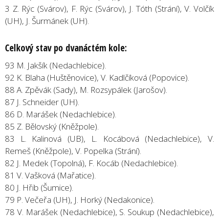
3 Z. Rýc (Svárov), F. Rýc (Svárov), J. Tóth (Strání), V. Volčík
(UH), J. Šurmánek (UH).
Celkový stav po dvanáctém kole:
93 M. Jakšík (Nedachlebice).
92 K. Blaha (Huštěnovice), V. Kadlčíková (Popovice).
88 A. Zpěvák (Sady), M. Rozsypálek (Jarošov).
87 J. Schneider (UH).
86 D. Marášek (Nedachlebice).
85 Z. Bělovský (Kněžpole).
83 L. Kalinová (UB), L. Kocábová (Nedachlebice), V.
Remeš (Kněžpole), V. Popelka (Strání).
82 J. Medek (Topolná), F. Kocáb (Nedachlebice).
81 V. Vašková (Mařatice).
80 J. Hřib (Šumice).
79 P. Večeřa (UH), J. Horký (Nedakonice).
78 V. Marášek (Nedachlebice), S. Soukup (Nedachlebice),