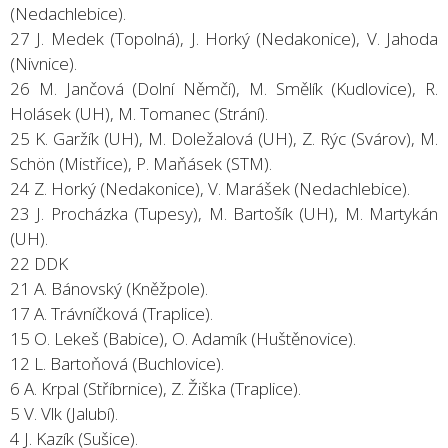
(Nedachlebice).
27 J. Medek (Topolná), J. Horký (Nedakonice), V. Jahoda
(Nivnice).
26 M. Jančová (Dolní Němčí), M. Smělík (Kudlovice), R.
Holásek (UH), M. Tomanec (Strání).
25 K. Garžík (UH), M. Doležalová (UH), Z. Rýc (Svárov), M.
Schön (Mistřice), P. Maňásek (STM).
24 Z. Horký (Nedakonice), V. Marášek (Nedachlebice).
23 J. Procházka (Tupesy), M. Bartošík (UH), M. Martykán
(UH).
22 DDK
21 A. Bánovský (Kněžpole).
17 A. Trávníčková (Traplice).
15 O. Lekeš (Babice), O. Adamík (Huštěnovice).
12 L. Bartoňová (Buchlovice).
6 A. Krpal (Stříbrnice), Z. Žiška (Traplice).
5 V. Vlk (Jalubí).
4 J. Kazík (Sušice).