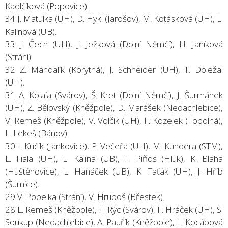
Kadlčíková (Popovice).
34 J. Matulka (UH), D. Hykl (Jarošov), M. Kotásková (UH), L.
Kalinová (UB).
33 J. Čech (UH), J. Ježková (Dolní Němčí), H. Janíková
(Strání).
32 Z. Mahdalík (Korytná), J. Schneider (UH), T. Doležal
(UH).
31 A. Kolaja (Svárov), Š. Kret (Dolní Němčí), J. Šurmánek
(UH), Z. Bělovský (Kněžpole), D. Marášek (Nedachlebice),
V. Remeš (Kněžpole), V. Volčík (UH), F. Kozelek (Topolná),
L. Lekeš (Bánov).
30 I. Kučík (Jankovice), P. Večeřa (UH), M. Kundera (STM),
L. Fiala (UH), L. Kalina (UB), F. Piňos (Hluk), K. Blaha
(Huštěnovice), L. Hanáček (UB), K. Taťák (UH), J. Hřib
(Šumice).
29 V. Popelka (Strání), V. Hruboš (Břestek).
28 L. Remeš (Kněžpole), F. Rýc (Svárov), F. Hráček (UH), S.
Soukup (Nedachlebice), A. Pauřík (Kněžpole), L. Kocábová