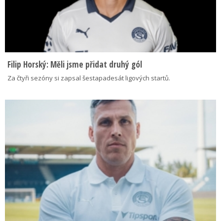
Filip Horský: Měli jsme přidat druhý gól
Za čtyři sezóny si zapsal šestapadesát ligových startů.