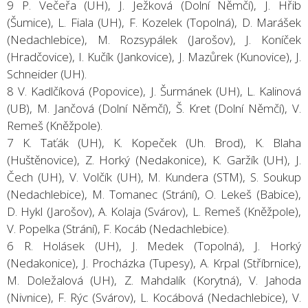
9 P. Večeřa (UH), J. Ježková (Dolní Němčí), J. Hřib
(Šumice), L. Fiala (UH), F. Kozelek (Topolná), D. Marášek
(Nedachlebice), M. Rozsypálek (Jarošov), J. Koníček
(Hradčovice), I. Kučík (Jankovice), J. Mazůrek (Kunovice), J.
Schneider (UH).
8 V. Kadlčíková (Popovice), J. Šurmánek (UH), L. Kalinová
(UB), M. Jančová (Dolní Němčí), Š. Kret (Dolní Němčí), V.
Remeš (Kněžpole).
7 K. Taťák (UH), K. Kopeček (Uh. Brod), K. Blaha
(Huštěnovice), Z. Horký (Nedakonice), K. Garžík (UH), J.
Čech (UH), V. Volčík (UH), M. Kundera (STM), S. Soukup
(Nedachlebice), M. Tomanec (Strání), O. Lekeš (Babice),
D. Hykl (Jarošov), A. Kolaja (Svárov), L. Remeš (Kněžpole),
V. Popelka (Strání), F. Kocáb (Nedachlebice).
6 R. Holásek (UH), J. Medek (Topolná), J. Horký
(Nedakonice), J. Procházka (Tupesy), A. Krpal (Stříbrnice),
M. Doležalová (UH), Z. Mahdalík (Korytná), V. Jahoda
(Nivnice), F. Rýc (Svárov), L. Kocábová (Nedachlebice), V.