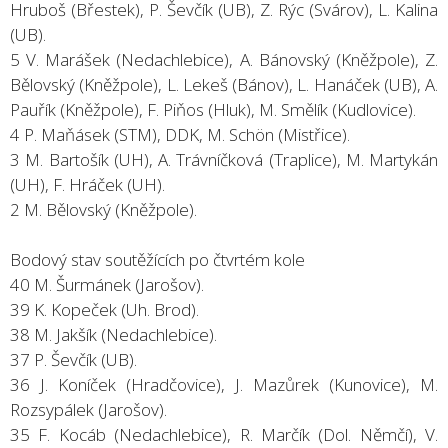
Hruboš (Břestek), P. Ševčík (UB), Z. Rýc (Svárov), L. Kalina
(UB).
5 V. Marášek (Nedachlebice), A. Bánovský (Kněžpole), Z.
Bělovský (Kněžpole), L. Lekeš (Bánov), L. Hanáček (UB), A.
Pauřík (Kněžpole), F. Piňos (Hluk), M. Smělík (Kudlovice).
4 P. Maňásek (STM), DDK, M. Schön (Mistřice).
3 M. Bartošík (UH), A. Trávníčková (Traplice), M. Martykán
(UH), F. Hráček (UH).
2 M. Bělovský (Kněžpole).
Bodový stav soutěžících po čtvrtém kole
40 M. Šurmánek (Jarošov).
39 K. Kopeček (Uh. Brod).
38 M. Jakšík (Nedachlebice).
37 P. Ševčík (UB).
36 J. Koníček (Hradčovice), J. Mazůrek (Kunovice), M.
Rozsypálek (Jarošov).
35 F. Kocáb (Nedachlebice), R. Marčík (Dol. Němčí), V.