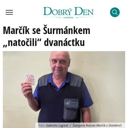
Marčík se Šurmánkem
„natočili“ dvanáctku
Foto:
Gabriela Lagová / Šampion Roman Marčík z Dolněmčí.