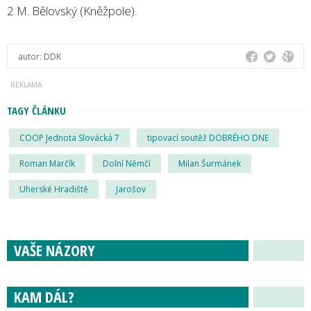
2 M. Bělovský (Kněžpole).
autor:
DDK
TAGY ČLÁNKU
COOP Jednota Slovácká 7
tipovací soutěž DOBRÉHO DNE
Roman Marčík
Dolní Němčí
Milan Šurmánek
Uherské Hradiště
Jarošov
VAŠE NÁZORY
KAM DÁL?