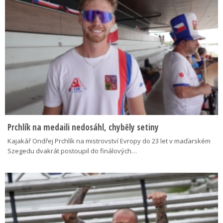
Prchlík na medaili nedosáhl, chyběly setiny
Kajakář Ondřej Prchlík na mistrovství Evropy do 23 let v maďarském
Szegedu dvakrát postoupil do finálových…