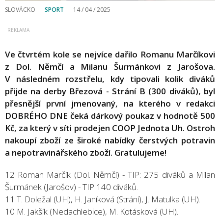
SLOVÁCKO
SPORT
14 / 04 / 2025
Ve čtvrtém kole se nejvíce dařilo Romanu Marčíkovi
z Dol. Němčí a Milanu Šurmánkovi z Jarošova.
V následném rozstřelu, kdy tipovali kolik diváků
přijde na derby Březová - Strání B (300 diváků), byl
přesnější první jmenovaný, na kterého v redakci
DOBRÉHO DNE čeká dárkový poukaz v hodnotě 500
Kč, za který v síti prodejen COOP Jednota Uh. Ostroh
nakoupí zboží ze široké nabídky čerstvých potravin
a nepotravinářského zboží. Gratulujeme!
12 Roman Marčík (Dol. Němčí) - TIP: 275 diváků a Milan
Šurmánek (Jarošov) - TIP 140 diváků.
11 T. Doležal (UH), H. Janíková (Strání), J. Matulka (UH).
10 M. Jakšík (Nedachlebice), M. Kotásková (UH).