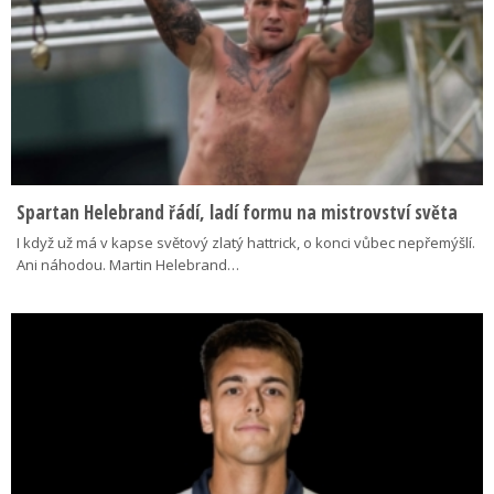
Spartan Helebrand řádí, ladí formu na mistrovství světa
I když už má v kapse světový zlatý hattrick, o konci vůbec nepřemýšlí.
Ani náhodou. Martin Helebrand…