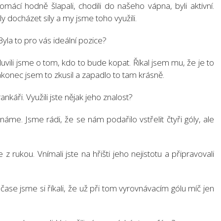
ácí hodně šlapali, chodili do našeho vápna, byli aktivní.
 docházet síly a my jsme toho využili.
Byla to pro vás ideální pozice?
vili jsme o tom, kdo to bude kopat. Říkal jsem mu, že je to
akonec jsem to zkusil a zapadlo to tam krásně.
nkáři. Využili jste nějak jeho znalost?
áme. Jsme rádi, že se nám podařilo vstřelit čtyři góly, ale
z rukou. Vnímali jste na hřišti jeho nejistotu a připravovali
čase jsme si říkali, že už při tom vyrovnávacím gólu míč jen