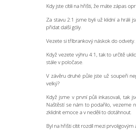
Kdy jste cítili na hřišti, že máte zápas 
Za stavu 2:1 jsme byli už klidní a hráli 
přidat další góly.
Vezete si tříbrankový náskok do odvety. 
Když vezete výhru 4:1, tak to určitě ukl
stále v poločase.
V závěru druhé půle jste už soupeři nep
velký?
Když jsme v první půli inkasovali, tak 
Naštěstí se nám to podařilo, vezeme ná
zklidnit emoce a v neděli to dotáhnout.
Byl na hřišti cítit rozdíl mezi prvoligov