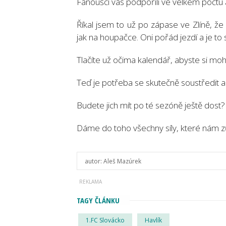
Fanoušci vás podpořili ve velkém počtu 
Říkal jsem to už po zápase ve Zlíně, že
jak na houpačce. Oni pořád jezdí a je to 
Tlačíte už očima kalendář, abyste si moh
Teď je potřeba se skutečně soustředit a 
Budete jich mít po té sezóně ještě dost?
Dáme do toho všechny síly, které nám zů
autor:
Aleš Mazúrek
TAGY ČLÁNKU
1.FC Slovácko
Havlík