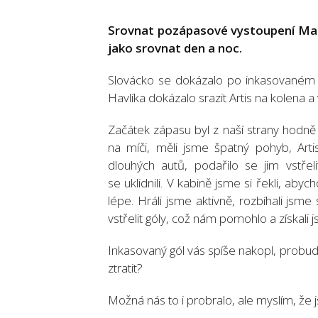
Srovnat pozápasové vystoupení Marka
jako srovnat den a noc.
Slovácko se dokázalo po inkasovaném gó
Havlíka dokázalo srazit Artis na kolena 
Začátek zápasu byl z naší strany hodně 
na míči, měli jsme špatný pohyb, Arti
dlouhých autů, podařilo se jim vstřel
se uklidnili. V kabině jsme si řekli, abyc
lépe. Hráli jsme aktivně, rozbíhali jsm
vstřelit góly, což nám pomohlo a získali j
Inkasovaný gól vás spíše nakopl, probudi
ztratit?
Možná nás to i probralo, ale myslím, že jsm