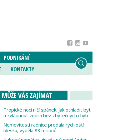
PODNIKÁNÍ
E
KONTAKTY
MŮŽE VÁS ZAJÍMAT
Tropické noci ničí spánek. Jak ochladit byt
a zvládnout vedra bez zbytečných chyb
Nemovitosti radnice prodala rychlostí
blesku, vydělá 83 milionů
Kulturní památka získala původní šedou