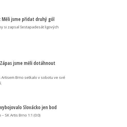
ý: Měli jsme přidat druhý gól
ny si zapsal šestapadesát ligových
: Zápas jsme měli dotáhnout
 Artisem Brno setkalo v sobotu ve své
í.
 vybojovalo Slovácko jen bod
 – SK Artis Brno 1:1 (0:0)