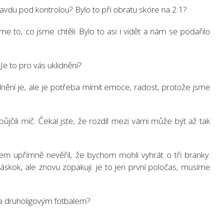
opravdu pod kontrolou? Bylo to při obratu skóre na 2:1?
jsme to, co jsme chtěli. Bylo to asi i vidět a nám se podařilo
Je to pro vás uklidnění?
idnění je, ale je potřeba mírnit emoce, radost, protože jsme
ůjčili míč. Čekal jste, že rozdíl mezi vámi může být až tak
jsem upřímně nevěřil, že bychom mohli vyhrát o tři branky.
skok, ale znovu zopakuji: je to jen první poločas, musíme
ým a druholigovým fotbalem?