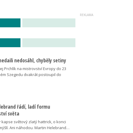
medaili nedosáhl, chyběly setiny
j Prchlík na mistrovství Evropy do 23
kém Szegedu dvakrát postoupil do
ebrand řádí, ladí formu
tví světa
v kapse světový zlatý hattrick, o konci
ýšlí. Ani náhodou. Martin Helebrand…