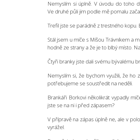
Nemyslím si úplně. V úvodu do toho dom
Ve druhé půli jim podle mě pomalu začaly
Trefil jste se parádně z trestného kopu. 
Stál jsem u míče s Míšou Trávníkem a mlu
hodně ze strany a že je to blbý místo. N
Čtyři branky jste dali svému bývalému bra
Nemyslím si, že bychom využili, že ho zn
potřebujeme se soustředit na neděli.
Brankáři Borkovi několikrát vypadly míče 
jste se na ni i před zápasem?
V přípravě na zápas úplně ne, ale v polo
vyrážel.