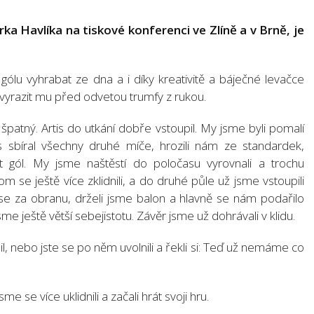
 Havlíka na tiskové konferenci ve Zlíně a v Brně, je
lu vyhrabat ze dna a i díky kreativitě a báječné levačce
a vyrazit mu před odvetou trumfy z rukou.
špatný. Artis do utkání dobře vstoupil. My jsme byli pomalí
s sbíral všechny druhé míče, hrozili nám ze standardek,
it gól. My jsme naštěstí do poločasu vyrovnali a trochu
hom se ještě více zklidnili, a do druhé půle už jsme vstoupili
e se za obranu, drželi jsme balon a hlavně se nám podařilo
sme ještě větší sebejistotu. Závěr jsme už dohrávali v klidu.
l, nebo jste se po něm uvolnili a řekli si: Teď už nemáme co
e se více uklidnili a začali hrát svoji hru.