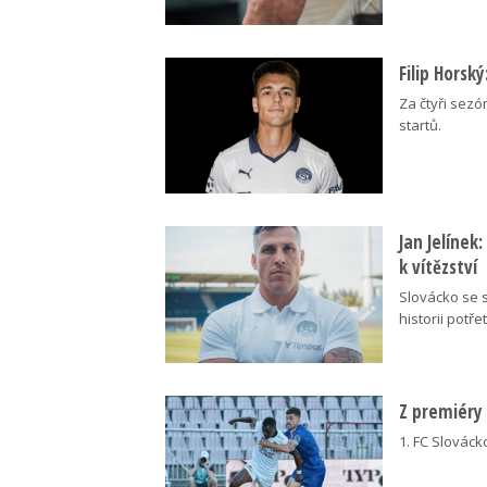
Filip Horsk
Za čtyři sezó
startů.
Jan Jelínek
k vítězství
Slovácko se s
historii potřet
Z premiéry
1. FC Slovácko