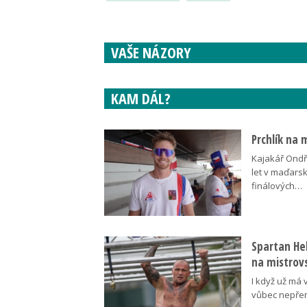
VAŠE NÁZORY
KAM DÁL?
Prchlík na 
Kajakář Ondře
let v maďars
finálových…
Spartan Hel
na mistrovs
I když už má 
vůbec nepřem