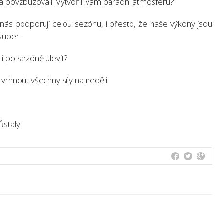
a povzbuzovali. Vytvořili vám parádní atmosféru?
 nás podporují celou sezónu, i přesto, že naše výkony jsou
super.
li po sezóně ulevit?
vrhnout všechny síly na neděli.
staly.