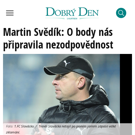
Martin Svědík: O body nás
připravila nezodpovědnost
Foto:
1.FC Slovácko / Trenér Slovácka netajil po prvním jarním zápase velké
zklamání.