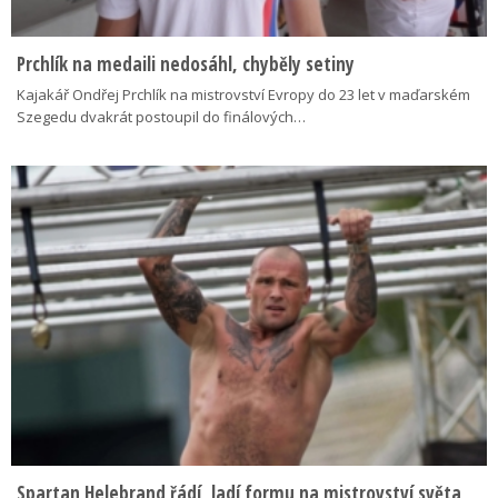
Prchlík na medaili nedosáhl, chyběly setiny
Kajakář Ondřej Prchlík na mistrovství Evropy do 23 let v maďarském
Szegedu dvakrát postoupil do finálových…
Spartan Helebrand řádí, ladí formu na mistrovství světa