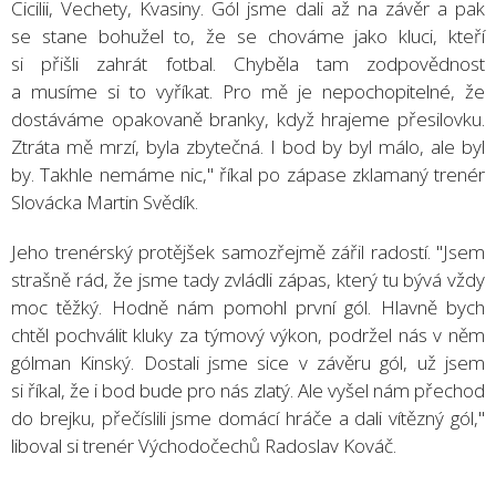
Cicilii, Vechety, Kvasiny. Gól jsme dali až na závěr a pak
se stane bohužel to, že se chováme jako kluci, kteří
si přišli zahrát fotbal. Chyběla tam zodpovědnost
a musíme si to vyříkat. Pro mě je nepochopitelné, že
dostáváme opakovaně branky, když hrajeme přesilovku.
Ztráta mě mrzí, byla zbytečná. I bod by byl málo, ale byl
by. Takhle nemáme nic," říkal po zápase zklamaný trenér
Slovácka Martin Svědík.
Jeho trenérský protějšek samozřejmě zářil radostí. "Jsem
strašně rád, že jsme tady zvládli zápas, který tu bývá vždy
moc těžký. Hodně nám pomohl první gól. Hlavně bych
chtěl pochválit kluky za týmový výkon, podržel nás v něm
gólman Kinský. Dostali jsme sice v závěru gól, už jsem
si říkal, že i bod bude pro nás zlatý. Ale vyšel nám přechod
do brejku, přečíslili jsme domácí hráče a dali vítězný gól,"
liboval si trenér Východočechů Radoslav Kováč.