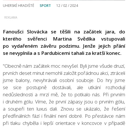
UHERSKÉ HRADIŠTĚ
SPORT
12 / 02 / 2024
Fanoušci Slovácka se těšili na začátek jara, do
kterého svěřenci Martina Svědíka vstupovali
po vydařeném závěru podzimu. Jenže jejich přání
se nevyplnila a s Pardubicemi tahali za kratší konec.
"Obecně nám začátek moc nevyšel. Byli jsme všude druzí,
prvních deset minut nemohli založit pořádnou akci, ztráceli
jsme balony, nevyhrávali osobní souboje. Do hry jsme
se sice postupně dostávali, ale utkání rozhodují
nedůslednosti a mrzí mě, že to potkalo nás. Při prvním
i druhém gólu. Víme, že první zápasy jsou o prvním gólu,
a soupeři ten luxus dali. Znovu se ukázalo, že řešení
předfinálních fází i finální není dobré. Po přestávce nám
při tlaku chyběla i lepší orientace v koncovce v případě