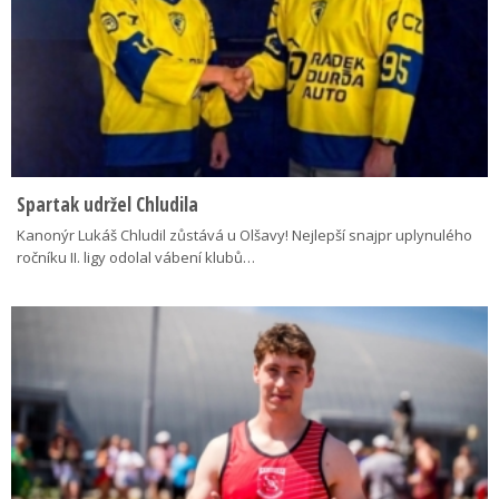
Spartak udržel Chludila
Kanonýr Lukáš Chludil zůstává u Olšavy! Nejlepší snajpr uplynulého
ročníku II. ligy odolal vábení klubů…