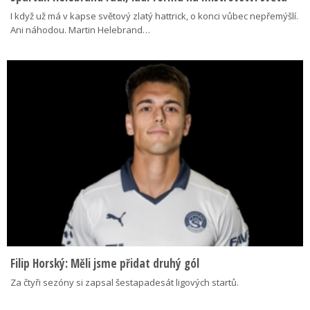
I když už má v kapse světový zlatý hattrick, o konci vůbec nepřemýšlí.
Ani náhodou. Martin Helebrand…
Filip Horský: Měli jsme přidat druhý gól
Za čtyři sezóny si zapsal šestapadesát ligových startů.