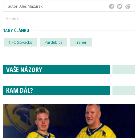
autor:
Aleš Mazúrek
TAGY ČLÁNKU
1.FC Slovácko
Pardubice
Trenéři
VAŠE NÁZORY
KAM DÁL?