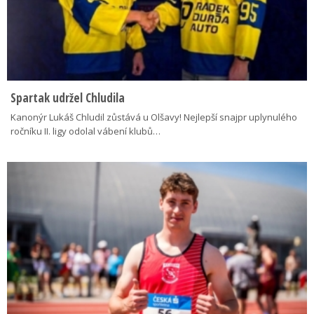
Spartak udržel Chludila
Kanonýr Lukáš Chludil zůstává u Olšavy! Nejlepší snajpr uplynulého
ročníku II. ligy odolal vábení klubů…