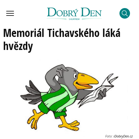
Memoriál Tichavského láká
hvězdy
Foto:
iDobryDen.cz