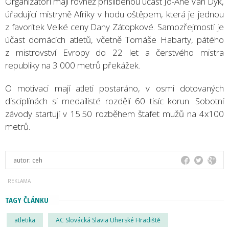
Organizátoři mají rovněž přislíbenou účast Jo-Ané Van Dyk,
úřadující mistryně Afriky v hodu oštěpem, která je jednou
z favoritek Velké ceny Dany Zátopkové. Samozřejmostí je
účast domácích atletů, včetně Tomáše Habarty, pátého
z mistrovství Evropy do 22 let a čerstvého mistra
republiky na 3 000 metrů překážek.
O motivaci mají atleti postaráno, v osmi dotovaných
disciplínách si medailisté rozdělí 60 tisíc korun. Sobotní
závody startují v 15.50 rozběhem štafet mužů na 4x100
metrů.
autor:
ceh
TAGY ČLÁNKU
atletika
AC Slovácká Slavia Uherské Hradiště