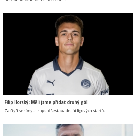
Filip Horský: Měli jsme přidat druhý gól
Za čtyři sezóny si zapsal šestapadesát ligových startů.