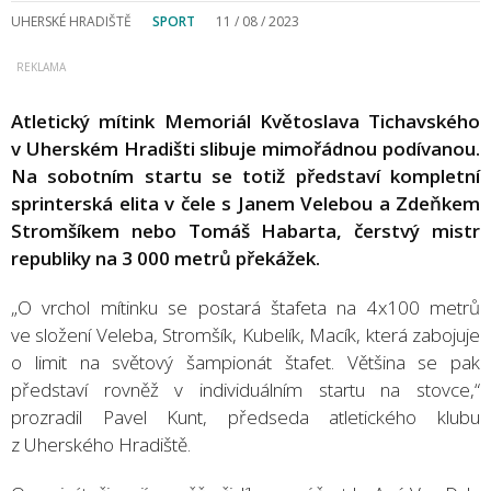
UHERSKÉ HRADIŠTĚ
SPORT
11 / 08 / 2023
Atletický mítink Memoriál Květoslava Tichavského
v Uherském Hradišti slibuje mimořádnou podívanou.
Na sobotním startu se totiž představí kompletní
sprinterská elita v čele s Janem Velebou a Zdeňkem
Stromšíkem nebo Tomáš Habarta, čerstvý mistr
republiky na 3 000 metrů překážek.
„O vrchol mítinku se postará štafeta na 4x100 metrů
ve složení Veleba, Stromšík, Kubelík, Macík, která zabojuje
o limit na světový šampionát štafet. Většina se pak
představí rovněž v individuálním startu na stovce,“
prozradil Pavel Kunt, předseda atletického klubu
z Uherského Hradiště.