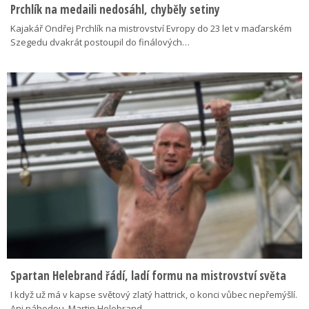
Prchlík na medaili nedosáhl, chyběly setiny
Kajakář Ondřej Prchlík na mistrovství Evropy do 23 let v maďarském
Szegedu dvakrát postoupil do finálových…
Spartan Helebrand řádí, ladí formu na mistrovství světa
I když už má v kapse světový zlatý hattrick, o konci vůbec nepřemýšlí.
Ani náhodou. Martin Helebrand…