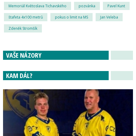
Memoriál Květoslava Tichavského
pozvánka
Pavel Kunt
štafeta 4x100 metrů
pokus o limit na MS
Jan Veleba
Zdeněk Stromšík
VAŠE NÁZORY
KAM DÁL?