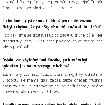
nezměnil. Proto principy hry proti němu byly stejné. Trenér
Smetana do toho vložil jen nějaké detaily.
Po hodině hry jste soustředili už jen na defenzívu.
Nebylo chybou, že jste Sigmě ulehčili návrat do utkání?
Pod tlak jsme se dostávali už od začátku druhé půle. Měli
standardky, rohy… Měli jsme pokračovat ve stejné hře
jako v první půli.
Oslabil vás zbytečný faul Kozáka, po kterém byl
vyloučen. Jak na to zareaguje kabina?
Zatím nebyl čas něco řešit. Určitě si to nějak vyhodnotíme.
V sobotu ale máme další zápas, takže dnešek musíme
hodit za hlavu a připravovat se na další zápasy, odčinit
dnešní porážku a přivézt tři body.
Tabulka je vyrovnaná a pokud byste udrželi vedení, tak