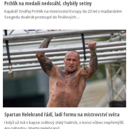
Prchlík na medaili nedosáhl, chyběly setiny
Kajakář Ondřej Prchlík na mistrovství Evropy do 23 let v maďarském
Szegedu dvakrát postoupil do finálových…
Spartan Helebrand řádí, ladí formu na mistrovství světa
I když už má v kapse světový zlatý hattrick, o konci vůbec nepřemýšlí.
Ani náhodou. Martin Helebrand…