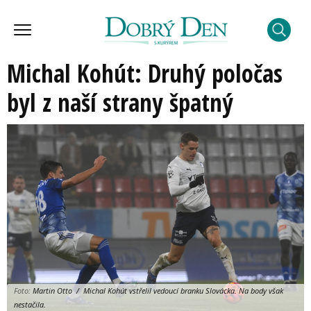
Michal Kohút: Druhý poločas
byl z naší strany špatný
Foto:
Martin Otto / Michal Kohút vstřelil vedoucí branku Slovácka. Na body však
nestačila.