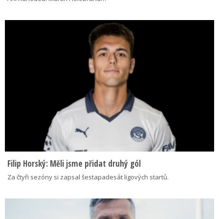
Filip Horský: Měli jsme přidat druhý gól
Za čtyři sezóny si zapsal šestapadesát ligových startů.