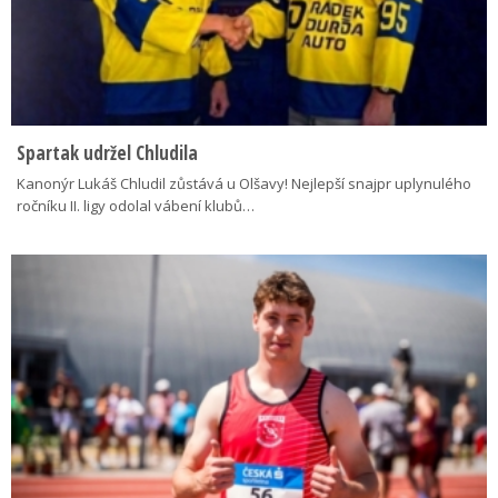
Spartak udržel Chludila
Kanonýr Lukáš Chludil zůstává u Olšavy! Nejlepší snajpr uplynulého
ročníku II. ligy odolal vábení klubů…