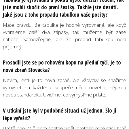
jste mohli skočit do první šestky. Takhle jste desátí.
Jaké jsou z toho propadu tabulkou vaše pocity?
Máte pravdu, že tabulka je hodně vyrovnaná, ale když
vyhrajeme další dva zápasy, tak můžeme být zase
nahoře. Samozřejmě, ale že propad tabulkou není
příjemný.
Prosadil jste se po rohovém kopu na přední tyči. Je to
nová zbraň Slovácka?
Nevím, jestli je to nová zbraň, ale vždycky se snažíme
vymyslet na každého soupeře něco nového, nějakou
novou standardku. Uvidíme, co vymyslíme příště.
V utkání jste byl v podobné situaci už jednou. Šlo ji
lépe vyřešit?
Určitě ano. Míč jsem špatně viděl, protože mně stínil hráč