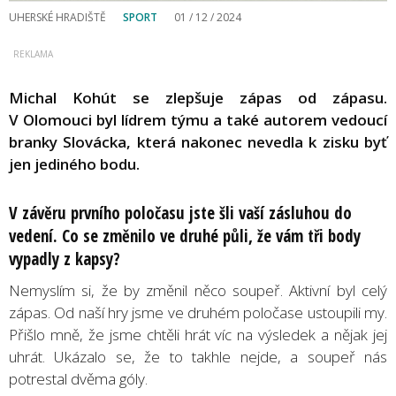
UHERSKÉ HRADIŠTĚ
SPORT
01 / 12 / 2024
Michal Kohút se zlepšuje zápas od zápasu.
V Olomouci byl lídrem týmu a také autorem vedoucí
branky Slovácka, která nakonec nevedla k zisku byť
jen jediného bodu.
V závěru prvního poločasu jste šli vaší zásluhou do
vedení. Co se změnilo ve druhé půli, že vám tři body
vypadly z kapsy?
Nemyslím si, že by změnil něco soupeř. Aktivní byl celý
zápas. Od naší hry jsme ve druhém poločase ustoupili my.
Přišlo mně, že jsme chtěli hrát víc na výsledek a nějak jej
uhrát. Ukázalo se, že to takhle nejde, a soupeř nás
potrestal dvěma góly.