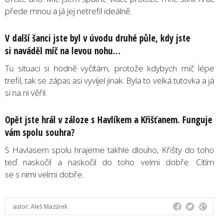
přede mnou a já jej netrefil ideálně.
V další šanci jste byl v úvodu druhé půle, kdy jste
si naváděl míč na levou nohu…
Tu situaci si hodně vyčítám, protože kdybych míč lépe
trefil, tak se zápas asi vyvíjel jinak. Byla to velká tutovka a já
si na ni věřil.
Opět jste hrál v záloze s Havlíkem a Křišťanem. Funguje
vám spolu souhra?
S Havlasem spolu hrajeme takhle dlouho, Křišty do toho
teď naskočil a naskočil do toho velmi dobře. Cítím
se s nimi velmi dobře.
autor:
Aleš Mazúrek