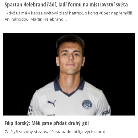
Spartan Helebrand řádí, ladí formu na mistrovství světa
I když už má v kapse světový zlatý hattrick, o konci vůbec nepřemýšlí.
Ani náhodou. Martin Helebrand…
Filip Horský: Měli jsme přidat druhý gól
Za čtyři sezóny si zapsal šestapadesát ligových startů.