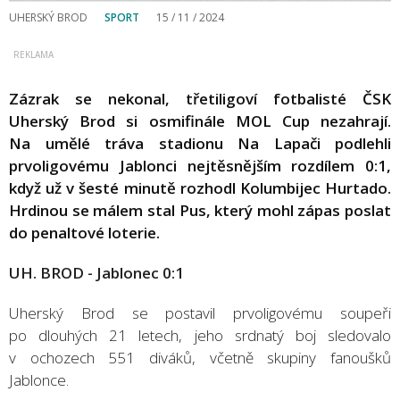
UHERSKÝ BROD
SPORT
15 / 11 / 2024
Zázrak se nekonal, třetiligoví fotbalisté ČSK
Uherský Brod si osmifinále MOL Cup nezahrají.
Na umělé tráva stadionu Na Lapači podlehli
prvoligovému Jablonci nejtěsnějším rozdílem 0:1,
když už v šesté minutě rozhodl Kolumbijec Hurtado.
Hrdinou se málem stal Pus, který mohl zápas poslat
do penaltové loterie.
UH. BROD - Jablonec 0:1
Uherský Brod se postavil prvoligovému soupeři
po dlouhých 21 letech, jeho srdnatý boj sledovalo
v ochozech 551 diváků, včetně skupiny fanoušků
Jablonce.