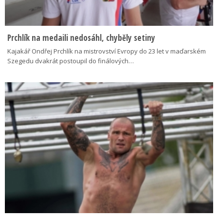
Prchlík na medaili nedosáhl, chyběly setiny
Kajakář Ondřej Prchlík na mistrovství Evropy do 23 let v maďarském
Szegedu dvakrát postoupil do finálových…