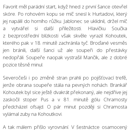
Favorit měl parádní start, když hned z první šance otevřel
skóre. Po rohovém kopu se míč snesl k Hurtadovi, který
jej napálil do horního růžku. Jablonec se uklidnil, držel míč
a vytvářel si další příležitosti. Hlavičku Součka
z bezprostřední blízkosti však skvěle vyrazil Kohoutek,
kterého pak v 18. minutě zachránila tyč. Broďané vesměs
jen bránili, další šanci už ale soupeři do přestávky
nedopřáli. Soupeře naopak vystrašil Mančík, ale z dobré
pozice těsně minul.
Severočeši i po změně stran prahli po pojišťovací trefě,
jenže obrana soupeře stála na pevných nohách. Brankář
Kohoutek byl sice ještě dvakrát překonaný, ale nejdříve jej
zaskočil stoper Pus a v 81. minutě gólu Chramosty
předcházel ofsajd. O pár minut později si Chramosta
vylámal zuby na Kohoutkovi.
A tak málem přišlo vyrovnání. V šestnáctce osamocený