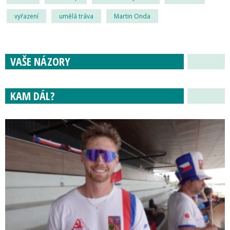
vyřazení
umělá tráva
Martin Onda
VAŠE NÁZORY
KAM DÁL?