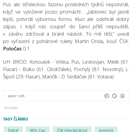
Pus ale střeleckou fazonu posledních týdnů nepotvrdil,
když ve vyložené pozici promáchl… „Jablonec byl jasně
lepší, potvrdil výbornou formu. Kluci ale odehráli dobrý
zápas. I když nás soupeř do šancí příliš nepouštěl,
v závěru zdržoval a bránil náskok. To mě těší,“ uvedl
po vyřazení z pohárové rulety Martin Onda, kouč ČSK.
Poločas
0:1.
UH. BROD: Kohoutek - Vrbka, Pus, Leskovjan, Miklík (61.
Flasar) - Bulko (61. Obdržálek), Pochylý (81. Novotný), L.
Šipoš (29. Flasar), Mančík - D. Sedláček (81. Votava).
autor:
ceh
TAGY ČLÁNKU
fotbal
MOL Cup
ČSK Uherský Brod
konečná