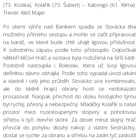
(73. Kostka), Kolářík (73. Šubert) – Kabongo (61. Klíma).
Trenér: Aleš Majer.
Po úterní výhře nad Baníkem spadla ze Slovácka tíha
možného přímého sestupu a mohlo se začít připravovat
na baráž, ve které bude chtít uhájit ligovou příslušnost.
K sobotnímu zápasu podle toho přistoupilo. Odpočívali
někteří klíčoví hráči a sestava byla rozložená na širší kádr.
Podobně nastoupila i Boleslav, která už svoji ligovou
definitivu dávno obhájila. Podle toho vypadal úvod utkání
a vlastně i celý jeho průběh. Slovácko sice kombinovalo,
ale do klidně hrající obrany hostí se nedokázalo
prosazovat. Naopak přechod do útoku hostujícího týmu
byl rychlý, přesný a nebezpečný. Mladičký Kolářík si našel
prostor mezi rozestoupenými stopery a pohotovou
střelou k tyči otevřel skóre. Za deset minut stejný hráč
převzal do pohybu dlouhý nákop z vlastní šestnáctky,
dostal se rychle za obranu a střelou na zadní tyč zaskočil