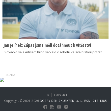
Jan Jelínek: Zápas jsme měli dotáhnout k vítězství
Slovácko se s Artisem Brno setkalo v sobotu ve své historii potřetí.
|
GDPR
COPYRIGHT
Copyright © 2001-2026
DOBRÝ DEN S KURÝREM, a. s., ISSN 1213-1385