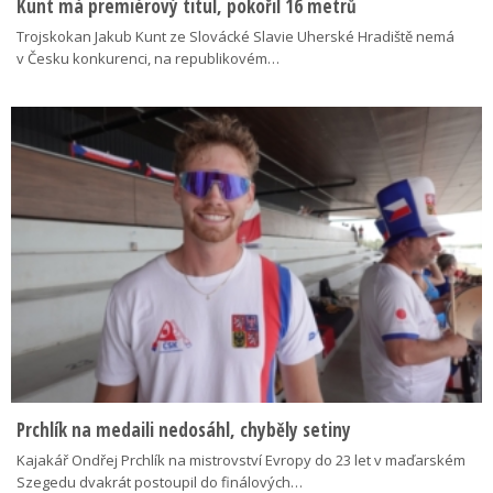
Kunt má premiérový titul, pokořil 16 metrů
Trojskokan Jakub Kunt ze Slovácké Slavie Uherské Hradiště nemá
v Česku konkurenci, na republikovém…
Prchlík na medaili nedosáhl, chyběly setiny
Kajakář Ondřej Prchlík na mistrovství Evropy do 23 let v maďarském
Szegedu dvakrát postoupil do finálových…