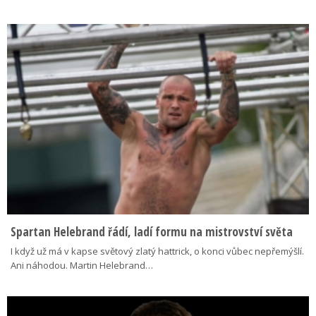
Spartan Helebrand řádí, ladí formu na mistrovství světa
I když už má v kapse světový zlatý hattrick, o konci vůbec nepřemýšlí.
Ani náhodou. Martin Helebrand…