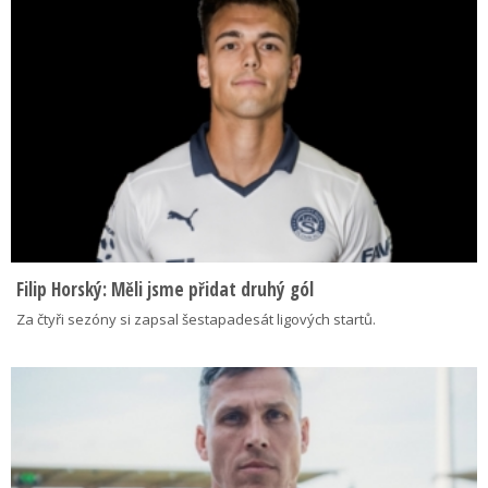
Filip Horský: Měli jsme přidat druhý gól
Za čtyři sezóny si zapsal šestapadesát ligových startů.