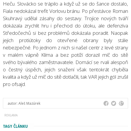
Heču. Slovácko se trápilo a když už se do šance dostalo,
Fiala nedokázal trefit Vorlovu bránu. Po přestávce Roman
Skuhravý udělal zásahy do sestavy. Trojice nových tváří
dokázala zrychlit hru i přechod do útoku, ale defenzíva
Středočechů si bez problémů dokázala poradit. Naopak
jejich protiútoky do otevřené obrany byly stále
nebezpečné. Po jednom z nich si našel centr z levé strany
v malém vápně Klíma a bez potíží dorazil míč do sítě
svého bývalého zaměstnavatele. Domácí se rvali alespoň
o čestný úspěch, jejich snažení však tentokrát chyběla
kvalita a když už míč do sítě dotlačili, tak VAR jejich gól zrušil
pro ofsajd.
autor:
Aleš Mazúrek
TAGY ČLÁNKU