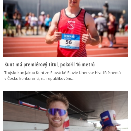
Kunt má premiérový titul, pokořil 16 metrů
Trojskokan Jakub Kunt ze Slovácké Slavie Uherské Hradiště nemá
v Česku konkurenci, na republikovém…