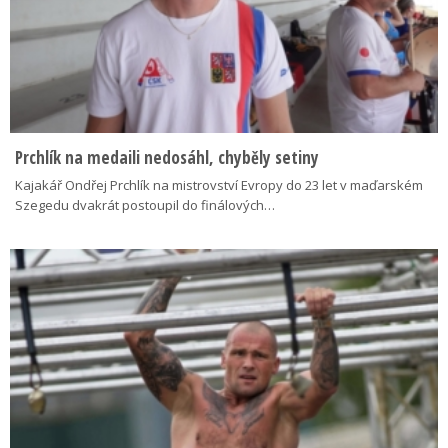
Prchlík na medaili nedosáhl, chyběly setiny
Kajakář Ondřej Prchlík na mistrovství Evropy do 23 let v maďarském
Szegedu dvakrát postoupil do finálových…