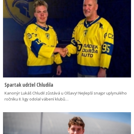
Spartak udržel Chludila
Kanonýr Lukáš Chludil zůstává u Olšavy! Nejlepší snajpr uplynulého
ročníku II. ligy odolal vábení klubů…