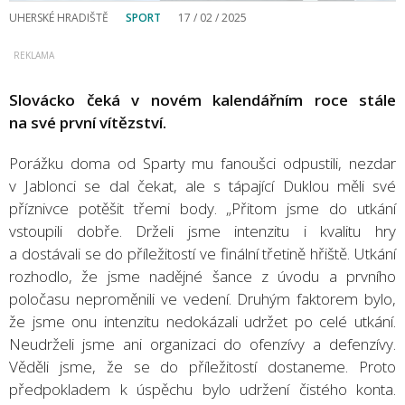
UHERSKÉ HRADIŠTĚ
SPORT
17 / 02 / 2025
Slovácko čeká v novém kalendářním roce stále
na své první vítězství.
Porážku doma od Sparty mu fanoušci odpustili, nezdar
v Jablonci se dal čekat, ale s tápající Duklou měli své
příznivce potěšit třemi body. „Přitom jsme do utkání
vstoupili dobře. Drželi jsme intenzitu i kvalitu hry
a dostávali se do příležitostí ve finální třetině hřiště. Utkání
rozhodlo, že jsme nadějné šance z úvodu a prvního
poločasu neproměnili ve vedení. Druhým faktorem bylo,
že jsme onu intenzitu nedokázali udržet po celé utkání.
Neudrželi jsme ani organizaci do ofenzívy a defenzívy.
Věděli jsme, že se do příležitostí dostaneme. Proto
předpokladem k úspěchu bylo udržení čistého konta.