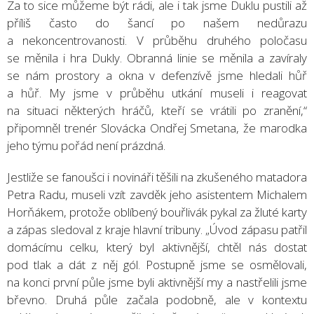
Za to sice můžeme být rádi, ale i tak jsme Duklu pustili až
příliš často do šancí po našem nedůrazu
a nekoncentrovanosti. V průběhu druhého poločasu
se měnila i hra Dukly. Obranná linie se měnila a zavíraly
se nám prostory a okna v defenzívě jsme hledali hůř
a hůř. My jsme v průběhu utkání museli i reagovat
na situaci některých hráčů, kteří se vrátili po zranění,“
připomněl trenér Slovácka Ondřej Smetana, že marodka
jeho týmu pořád není prázdná.
Jestliže se fanoušci i novináři těšili na zkušeného matadora
Petra Radu, museli vzít zavděk jeho asistentem Michalem
Horňákem, protože oblíbený bouřlivák pykal za žluté karty
a zápas sledoval z kraje hlavní tribuny. „Úvod zápasu patřil
domácímu celku, který byl aktivnější, chtěl nás dostat
pod tlak a dát z něj gól. Postupně jsme se osmělovali,
na konci první půle jsme byli aktivnější my a nastřelili jsme
břevno. Druhá půle začala podobně, ale v kontextu