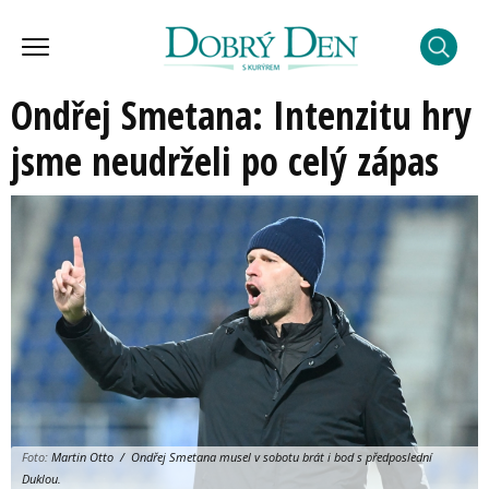
Ondřej Smetana: Intenzitu hry
jsme neudrželi po celý zápas
Foto:
Martin Otto / Ondřej Smetana musel v sobotu brát i bod s předposlední
Duklou.