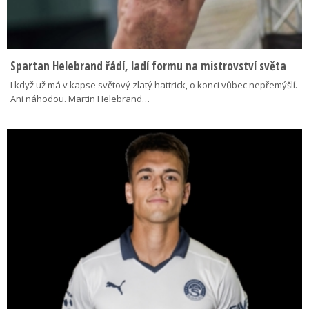
Spartan Helebrand řádí, ladí formu na mistrovství světa
I když už má v kapse světový zlatý hattrick, o konci vůbec nepřemýšlí.
Ani náhodou. Martin Helebrand…