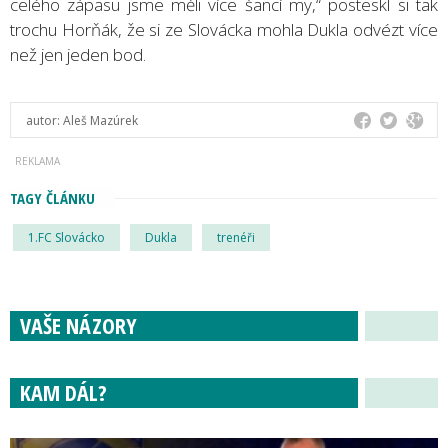
celého zápasu jsme měli více šancí my,“ posteskl si tak
trochu Horňák, že si ze Slovácka mohla Dukla odvézt více
než jen jeden bod.
autor:
Aleš Mazúrek
TAGY ČLÁNKU
1.FC Slovácko
Dukla
trenéři
VAŠE NÁZORY
KAM DÁL?