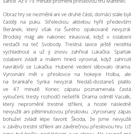
šance. Až v 19. minutě proměnil přesilovou hru Martinec.
Obraz hry se nezměnil ani ve druhé části, domácí stále byli
častěji na puku. Střeleckou aktivitou hýřil především
Beránek, který však na Šurého opakovaně nevyzrál.
Brodský mág ale nakonec inkasoval, když v oslabení
nestačil na teč Svobody. Trestná lavice ještě nestihla
vychladnout a už ji znovu zahříval Lukačka. Spartak
oslabení zvládl a málem hned vyrovnal, když zahrozil
navrátivší se Lukačka. Hubené vedení slibovalo drama.
Vyrovnání měl v přesilovce na hokejce Holba, ale
na brankáře Synka nevyzrál. Nedáš-dostaneš platilo
ve 47. minutě. Konec zápasu poznamenala častá
vyloučení, tresty rozhodčí nešetřili. Drama odmítl Vaculík,
který neproměnil trestné střílení, a hosté následně
nevyužili ani pětiminutovou přesilovku. „Vyrovnaný zápas
bohužel zvládl lépe favorit. Škoda, že jsme nevyužili
v závěru trestní střílení ani závěrečnou přesilovou hru. Už
jsme byli trošku pod tlakem a ve stresu. Ale soupeř má