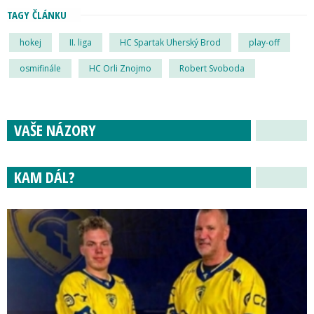
TAGY ČLÁNKU
hokej
II. liga
HC Spartak Uherský Brod
play-off
osmifinále
HC Orli Znojmo
Robert Svoboda
VAŠE NÁZORY
KAM DÁL?