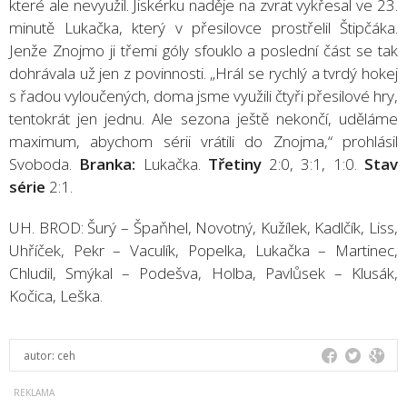
které ale nevyužil. Jiskérku naděje na zvrat vykřesal ve 23.
minutě Lukačka, který v přesilovce prostřelil Štipčáka.
Jenže Znojmo ji třemi góly sfouklo a poslední část se tak
dohrávala už jen z povinnosti. „Hrál se rychlý a tvrdý hokej
s řadou vyloučených, doma jsme využili čtyři přesilové hry,
tentokrát jen jednu. Ale sezona ještě nekončí, uděláme
maximum, abychom sérii vrátili do Znojma,“ prohlásil
Svoboda.
Branka:
Lukačka.
Třetiny
2:0, 3:1, 1:0.
Stav
série
2:1.
UH. BROD: Šurý – Špaňhel, Novotný, Kužílek, Kadlčík, Liss,
Uhříček, Pekr – Vaculík, Popelka, Lukačka – Martinec,
Chludil, Smýkal – Podešva, Holba, Pavlůsek – Klusák,
Kočica, Leška.
autor:
ceh