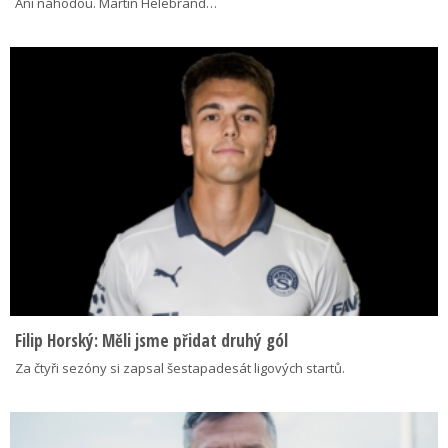
Ani náhodou. Martin Helebrand…
Filip Horský: Měli jsme přidat druhý gól
Za čtyři sezóny si zapsal šestapadesát ligových startů.