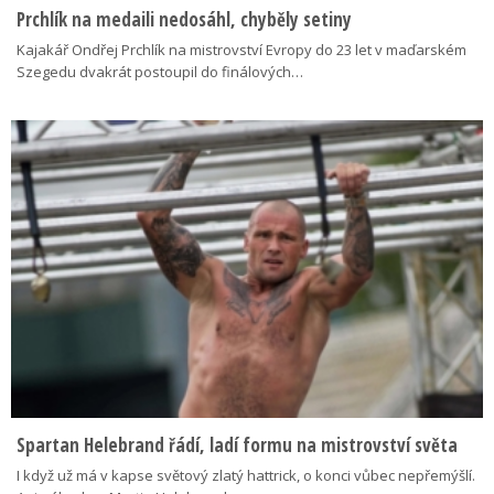
Prchlík na medaili nedosáhl, chyběly setiny
Kajakář Ondřej Prchlík na mistrovství Evropy do 23 let v maďarském
Szegedu dvakrát postoupil do finálových…
Spartan Helebrand řádí, ladí formu na mistrovství světa
I když už má v kapse světový zlatý hattrick, o konci vůbec nepřemýšlí.