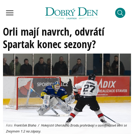
Orli mají navrch, odvrátí
Spartak konec sezony?
Foto:
František Blaha / Hokejisté Uherského Brodu prohrávají v osmifinálové sérii se
Znojmem 1:2 na zápasy.