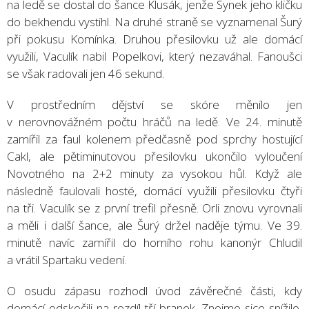
na ledě se dostal do šance Klusák, jenže Synek jeho kličku
do bekhendu vystihl. Na druhé straně se vyznamenal Šurý
při pokusu Komínka. Druhou přesilovku už ale domácí
využili, Vaculík nabil Popelkovi, který nezaváhal. Fanoušci
se však radovali jen 46 sekund.
V prostředním dějství se skóre měnilo jen
v nerovnovážném počtu hráčů na ledě. Ve 24. minutě
zamířil za faul kolenem předčasně pod sprchy hostující
Cakl, ale pětiminutovou přesilovku ukončilo vyloučení
Novotného na 2+2 minuty za vysokou hůl. Když ale
následně faulovali hosté, domácí využili přesilovku čtyři
na tři. Vaculík se z první trefil přesně. Orli znovu vyrovnali
a měli i další šance, ale Šurý držel naděje týmu. Ve 39.
minutě navíc zamířil do horního rohu kanonýr Chludil
a vrátil Spartaku vedení.
O osudu zápasu rozhodl úvod závěrečné části, kdy
domácí odskočili na rozdíl tří branek. Znojmo sice snížilo,