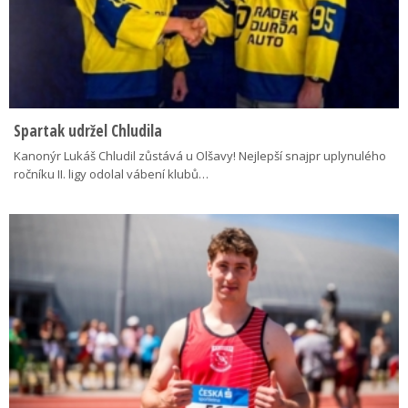
Spartak udržel Chludila
Kanonýr Lukáš Chludil zůstává u Olšavy! Nejlepší snajpr uplynulého
ročníku II. ligy odolal vábení klubů…