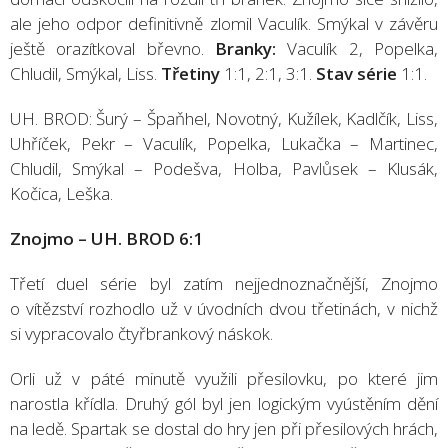
ale jeho odpor definitivně zlomil Vaculík. Smýkal v závěru
ještě orazítkoval břevno.
Branky:
Vaculík 2, Popelka,
Chludil, Smýkal, Liss.
Třetiny
1:1, 2:1, 3:1.
Stav série
1:1.
UH. BROD: Šurý – Špaňhel, Novotný, Kužílek, Kadlčík, Liss,
Uhříček, Pekr – Vaculík, Popelka, Lukačka – Martinec,
Chludil, Smýkal – Podešva, Holba, Pavlůsek – Klusák,
Kočica, Leška.
Znojmo – UH. BROD 6:1
Třetí duel série byl zatím nejjednoznačnější, Znojmo
o vítězství rozhodlo už v úvodních dvou třetinách, v nichž
si vypracovalo čtyřbrankový náskok.
Orli už v páté minutě využili přesilovku, po které jim
narostla křídla. Druhý gól byl jen logickým vyústěním dění
na ledě. Spartak se dostal do hry jen při přesilových hrách,