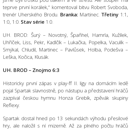
teprve první korálek,“ komentoval bitvu Robert Svoboda,
trenér Uherského Brodu.
Branka:
Martinec.
Třetiny
1:1,
1:0, 1:0.
Stav série
1:0.
UH. BROD: Šurý – Novotný, Špaňhel, Hamrla, Kužílek,
Uhříček, Liss, Pekr, Kadlčík – Lukačka, Popelka, Vaculík –
Smýkal, Chludil, Martinec – Pavlůsek, Holba, Podešva –
Leška, Kočica, Klusák.
UH. BROD
–
Znojmo 6:3
Historicky první zápas v play-ff II. ligy na domácím ledě
pojal Spartak slavnostně, po nástupu a představení hráčů
zazpíval českou hymnu Honza Grebík, zpěvák skupiny
Reflexy.
Spartak dostal hned po 13 sekundách výhodu přesilové
hry, ale naložil s ní mizerně. Až za plného počtu hráčů