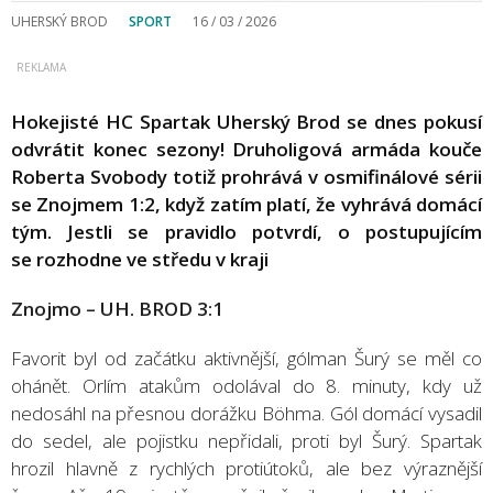
UHERSKÝ BROD
SPORT
16 / 03 / 2026
Hokejisté HC Spartak Uherský Brod se dnes pokusí
odvrátit konec sezony! Druholigová armáda kouče
Roberta Svobody totiž prohrává v osmifinálové sérii
se Znojmem 1:2, když zatím platí, že vyhrává domácí
tým. Jestli se pravidlo potvrdí, o postupujícím
se rozhodne ve středu v kraji
Znojmo
–
UH. BROD 3:1
Favorit byl od začátku aktivnější, gólman Šurý se měl co
ohánět. Orlím atakům odolával do 8. minuty, kdy už
nedosáhl na přesnou dorážku Böhma. Gól domácí vysadil
do sedel, ale pojistku nepřidali, proti byl Šurý. Spartak
hrozil hlavně z rychlých protiútoků, ale bez výraznější