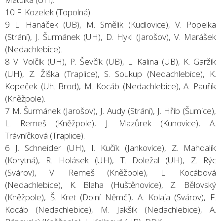
10 F. Kozelek (Topolná).
9 L. Hanáček (UB), M. Smělík (Kudlovice), V. Popelka
(Strání), J. Šurmánek (UH), D. Hykl (Jarošov), V. Marášek
(Nedachlebice).
8 V. Volčík (UH), P. Ševčík (UB), L. Kalina (UB), K. Garžík
(UH), Z. Žiška (Traplice), S. Soukup (Nedachlebice), K.
Kopeček (Uh. Brod), M. Kocáb (Nedachlebice), A. Pauřík
(Kněžpole).
7 M. Šurmánek (Jarošov), J. Audy (Strání), J. Hřib (Šumice),
L. Remeš (Kněžpole), J. Mazůrek (Kunovice), A.
Trávníčková (Traplice).
6 J. Schneider (UH), I. Kučík (Jankovice), Z. Mahdalík
(Korytná), R. Holásek (UH), T. Doležal (UH), Z. Rýc
(Svárov), V. Remeš (Kněžpole), L. Kocábová
(Nedachlebice), K. Blaha (Huštěnovice), Z. Bělovský
(Kněžpole), Š. Kret (Dolní Němčí), A. Kolaja (Svárov), F.
Kocáb (Nedachlebice), M. Jakšík (Nedachlebice), A.