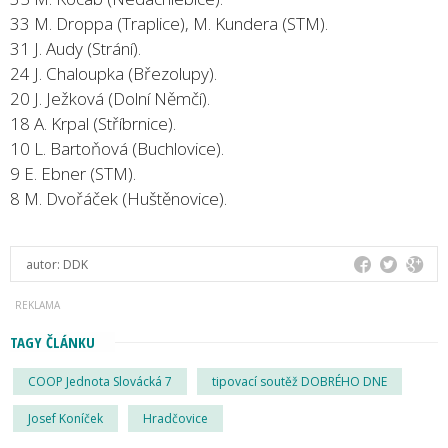
33 M. Droppa (Traplice), M. Kundera (STM).
31 J. Audy (Strání).
24 J. Chaloupka (Březolupy).
20 J. Ježková (Dolní Němčí).
18 A. Krpal (Stříbrnice).
10 L. Bartoňová (Buchlovice).
9 E. Ebner (STM).
8 M. Dvořáček (Huštěnovice).
autor:
DDK
TAGY ČLÁNKU
COOP Jednota Slovácká 7
tipovací soutěž DOBRÉHO DNE
Josef Koníček
Hradčovice