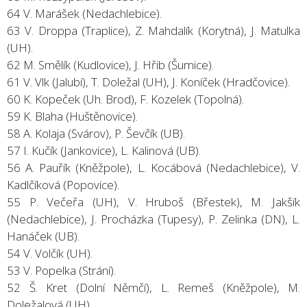
64 V. Marášek (Nedachlebice).
63 V. Droppa (Traplice), Z. Mahdalík (Korytná), J. Matulka
(UH).
62 M. Smělík (Kudlovice), J. Hřib (Šumice).
61 V. Vlk (Jalubí), T. Doležal (UH), J. Koníček (Hradčovice).
60 K. Kopeček (Uh. Brod), F. Kozelek (Topolná).
59 K. Blaha (Huštěnovice).
58 A. Kolaja (Svárov), P. Ševčík (UB).
57 I. Kučík (Jankovice), L. Kalinová (UB).
56 A. Pauřík (Kněžpole), L. Kocábová (Nedachlebice), V.
Kadlčíková (Popovice).
55 P. Večeřa (UH), V. Hruboš (Břestek), M. Jakšík
(Nedachlebice), J. Procházka (Tupesy), P. Zelinka (DN), L.
Hanáček (UB).
54 V. Volčík (UH).
53 V. Popelka (Strání).
52 Š. Kret (Dolní Němčí), L. Remeš (Kněžpole), M.
Doležalová (UH).