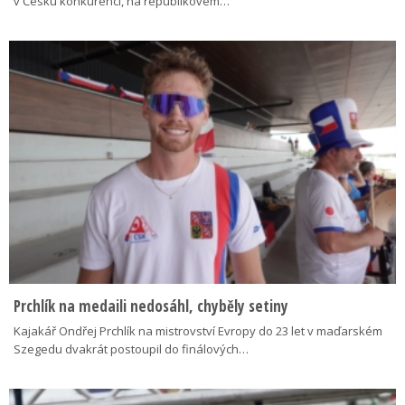
v Česku konkurenci, na republikovém…
Prchlík na medaili nedosáhl, chyběly setiny
Kajakář Ondřej Prchlík na mistrovství Evropy do 23 let v maďarském
Szegedu dvakrát postoupil do finálových…