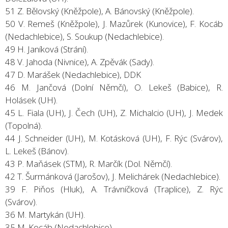
51 Z. Bělovský (Kněžpole), A. Bánovský (Kněžpole).
50 V. Remeš (Kněžpole), J. Mazůrek (Kunovice), F. Kocáb
(Nedachlebice), S. Soukup (Nedachlebice).
49 H. Janíková (Strání).
48 V. Jahoda (Nivnice), A. Zpěvák (Sady).
47 D. Marášek (Nedachlebice), DDK
46 M. Jančová (Dolní Němčí), O. Lekeš (Babice), R.
Holásek (UH).
45 L. Fiala (UH), J. Čech (UH), Z. Michalcio (UH), J. Medek
(Topolná).
44 J. Schneider (UH), M. Kotásková (UH), F. Rýc (Svárov),
L. Lekeš (Bánov).
43 P. Maňásek (STM), R. Marčík (Dol. Němčí).
42 T. Šurmánková (Jarošov), J. Melichárek (Nedachlebice).
39 F. Piňos (Hluk), A. Trávníčková (Traplice), Z. Rýc
(Svárov).
36 M. Martykán (UH).
35 M. Kocáb (Nedachlebice).