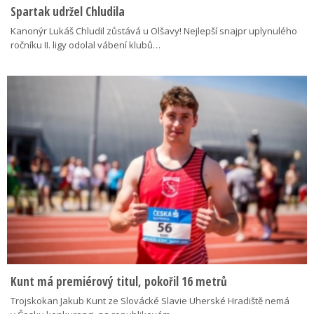
Spartak udržel Chludila
Kanonýr Lukáš Chludil zůstává u Olšavy! Nejlepší snajpr uplynulého
ročníku II. ligy odolal vábení klubů…
Kunt má premiérový titul, pokořil 16 metrů
Trojskokan Jakub Kunt ze Slovácké Slavie Uherské Hradiště nemá