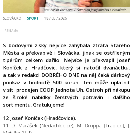
Foto:
Eliška Vaculová / Šampion Josef Koníček z Hradčovic.
SLOVÁCKO
SPORT
18 / 05 / 2026
S bodovými zisky nejvíce zahýbala ztráta Starého
Města a překvapivě i Slovácka, jinak se ostříleným
tipérům celkem dařilo. Nejvíce je překvapil Josef
Koníček z Hradčovic, který si natočil dvanáctku,
a tak v redakci DOBRÉHO DNE na něj čeká dárkový
poukaz v hodnotě 500 korun. Ten může uplatnit
v síti prodejen COOP Jednota Uh. Ostroh při nákupu
ze široké nabídky čerstvých potravin i dalšího
sortimentu. Gratulujeme!
12 Josef Koníček (Hradčovice).
11 D. Marášek (Nedachlebice), M. Droppa (Traplice), J.
Matulka (UH).