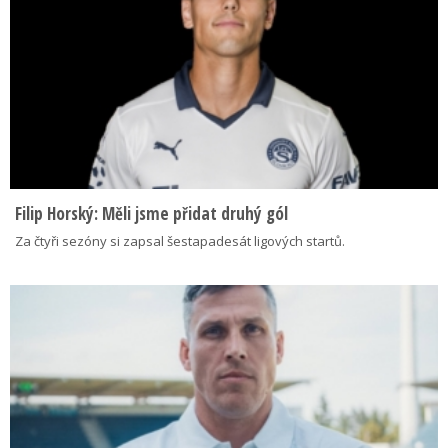
Filip Horský: Měli jsme přidat druhý gól
Za čtyři sezóny si zapsal šestapadesát ligových startů.