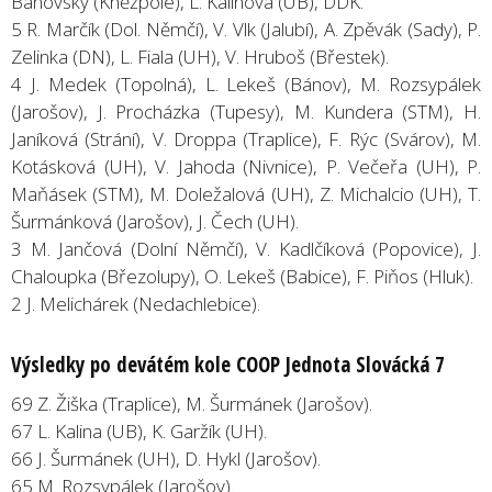
Bánovský (Kněžpole), L. Kalinová (UB), DDK.
5 R. Marčík (Dol. Němčí), V. Vlk (Jalubí), A. Zpěvák (Sady), P.
Zelinka (DN), L. Fiala (UH), V. Hruboš (Břestek).
4 J. Medek (Topolná), L. Lekeš (Bánov), M. Rozsypálek
(Jarošov), J. Procházka (Tupesy), M. Kundera (STM), H.
Janíková (Strání), V. Droppa (Traplice), F. Rýc (Svárov), M.
Kotásková (UH), V. Jahoda (Nivnice), P. Večeřa (UH), P.
Maňásek (STM), M. Doležalová (UH), Z. Michalcio (UH), T.
Šurmánková (Jarošov), J. Čech (UH).
3 M. Jančová (Dolní Němčí), V. Kadlčíková (Popovice), J.
Chaloupka (Březolupy), O. Lekeš (Babice), F. Piňos (Hluk).
2 J. Melichárek (Nedachlebice).
Výsledky po devátém kole COOP Jednota Slovácká 7
69 Z. Žiška (Traplice), M. Šurmánek (Jarošov).
67 L. Kalina (UB), K. Garžík (UH).
66 J. Šurmánek (UH), D. Hykl (Jarošov).
65 M. Rozsypálek (Jarošov).