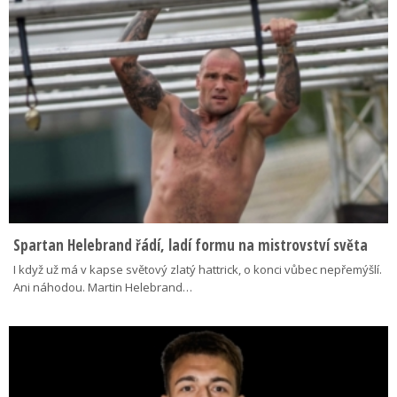
Spartan Helebrand řádí, ladí formu na mistrovství světa
I když už má v kapse světový zlatý hattrick, o konci vůbec nepřemýšlí.
Ani náhodou. Martin Helebrand…