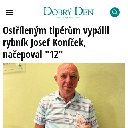
Ostříleným tipérům vypálil
rybník Josef Koníček,
načepoval "12"