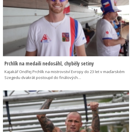
Prchlík na medaili nedosáhl, chyběly setiny
Kajakář Ondřej Prchlík na mistrovství Evropy do 23 let v maďarském
Szegedu dvakrát postoupil do finálových…