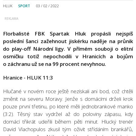
HLUK
SPORT
03 / 02 / 2022
Florbalisté FBK Spartak Hluk propásli nejspíš
poslední šanci zažehnout jiskérku naděje na průnik
do play-off Národní ligy. V přímém souboji o elitní
osmičku totiž nepochodili v Hranicích a bojům
o záchranu už se na 99 procent nevyhnou.
Hranice - HLUK 11:3
Hlučané v novém roce ještě nezískali ani bod, což chtěli
změnit na severu Moravy. Jenže s domácími drželi krok
pouze první třetinu, po které měli jednobrankové manko
(3:2). Těsný stav vydržel až do poloviny zápasu, kdy
domácí třikrát udeřili během pěti minut. Hlucký trenér
David Vlachopulos zkusil tým oživit střídáním brankářů,