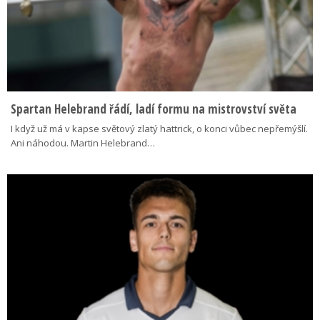
Spartan Helebrand řádí, ladí formu na mistrovství světa
I když už má v kapse světový zlatý hattrick, o konci vůbec nepřemýšlí.
Ani náhodou. Martin Helebrand…