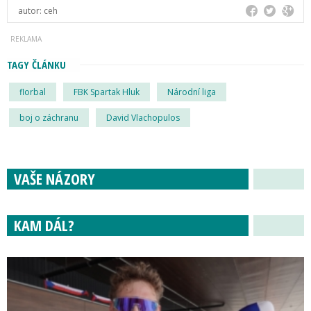
autor:
ceh
TAGY ČLÁNKU
florbal
FBK Spartak Hluk
Národní liga
boj o záchranu
David Vlachopulos
VAŠE NÁZORY
KAM DÁL?