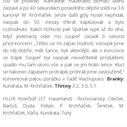
což se povedlo. Náhradník Hauerland domácí lavinu
zastavil a po 40 sekundách posledního dějství snížil na 3:6
kanonýr M. Krchňáček. Jenže další góly hosté nepřidali,
naopak do 50. minuty třikrát kapitulovali a bylo
rozhodnuto. Kalich hořkosti pak Spartak vypil až do dna,
když jedenáctý úder mu soupeř zasadil 6 sekund
před koncem. „Těžko se mi zápas hodnotí, vstoupili jsme
do něj dobře, měli šance, byli aktivnější, ale v koncovce
se trápili. Soupeř byl naopak neuvěřitelně produktivní,
spadlo mu tam skoro vše a pak se jim hrálo lehce. Kluci
se nakonec zápasem protrápili, prohráli jsme zaslouženě,“
komentoval pátou porážku v řadě Vlachopulos.
Branky:
Kundrata, M. Krchňáček.
Třetiny
3:2, 3:0, 5:1.
HLUK: Kolečkář (37. Hauerland) - Rochovanský, Cileček,
Bartoš, Duda, Petlan, P. Krchňáček, Šimíček, M.
Krchňáček, Váňa, Kundrata, Tuhý.