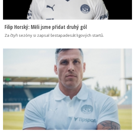
Filip Horský: Měli jsme přidat druhý gól
Za čtyři sezóny si zapsal šestapadesát ligových startů.