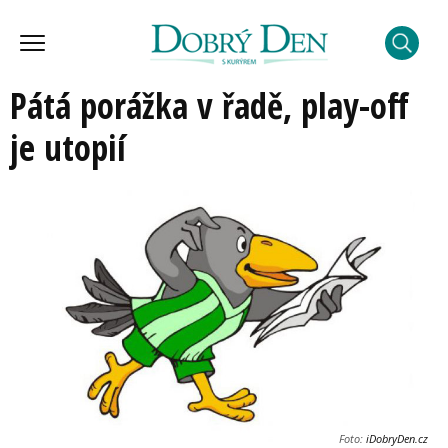
Pátá porážka v řadě, play-off
je utopií
Foto:
iDobryDen.cz