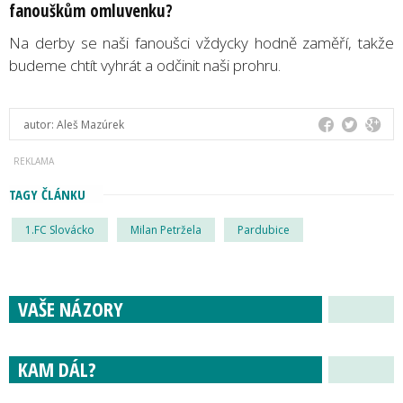
fanouškům omluvenku?
Na derby se naši fanoušci vždycky hodně zaměří, takže
budeme chtít vyhrát a odčinit naši prohru.
autor:
Aleš Mazúrek
TAGY ČLÁNKU
1.FC Slovácko
Milan Petržela
Pardubice
VAŠE NÁZORY
KAM DÁL?