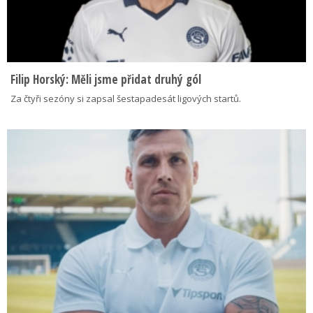
Filip Horský: Měli jsme přidat druhý gól
Za čtyři sezóny si zapsal šestapadesát ligových startů.