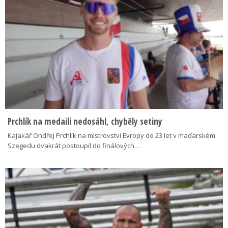
Prchlík na medaili nedosáhl, chyběly setiny
Kajakář Ondřej Prchlík na mistrovství Evropy do 23 let v maďarském
Szegedu dvakrát postoupil do finálových…