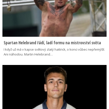
Spartan Helebrand řádí, ladí formu na mistrovství světa
I když už má v kapse světový zlatý hattrick, o konci vůbec nepřemýšlí.
Ani náhodou. Martin Helebrand…