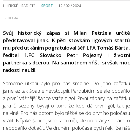
UHERSKÉ HRADIŠTĚ
SPORT
12 / 02 / 2024
Svůj historický zápas si Milan Petržela určitě
představoval jinak. K pěti stovkám ligových startů
mu před utkáním pogratuloval šéf LFA Tomáš Bárta,
ředitel 1.FC Slovácko Petr Pojezný i životní
partnerka s dcerou. Na samotném hřišti si však moc
radosti neužil.
Samotné utkání bylo pro nás smolné. Do jeho začátku
jsme až tak špatně nevstoupili. Pardubicím se ale podařilo
z první vážnější šance vstřelit gól. První zápasy na začátku
jara či sezóny bývají o tom, že kdo dá první gól, tak je
na vlně. Pro nás potom bylo těžké se do prvního poločasu
vrátit. Nějaké šance jsme tam měli, ale do brány se nám to
nepodařilo dotlačit. Ve druhém poločase bych řekl, že náš