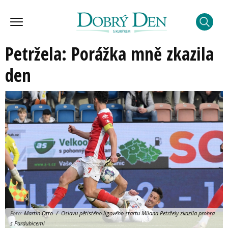
Petržela: Porážka mně zkazila
den
Foto:
Martin Otto / Oslavu pětistého ligového startu Milana Petržely zkazila prohra
s Pardubicemi