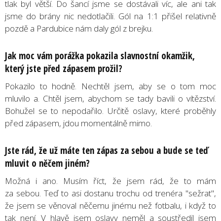
tlak byl větší. Do šancí jsme se dostávali víc, ale ani tak
jsme do brány nic nedotlačili. Gól na 1:1 přišel relativně
pozdě a Pardubice nám daly gól z brejku.
Jak moc vám porážka pokazila slavnostní okamžik,
který jste před zápasem prožil?
Pokazilo to hodně. Nechtěl jsem, aby se o tom moc
mluvilo a. Chtěl jsem, abychom se tady bavili o vítězství.
Bohužel se to nepodařilo. Určitě oslavy, které proběhly
před zápasem, jdou momentálně mimo.
Jste rád, že už máte ten zápas za sebou a bude se teď
mluvit o něčem jiném?
Možná i ano. Musím říct, že jsem rád, že to mám
za sebou. Teď to asi dostanu trochu od trenéra "sežrat",
že jsem se věnoval něčemu jinému než fotbalu, i když to
tak není. V hlavě jsem oslavy neměl a soustředil jsem