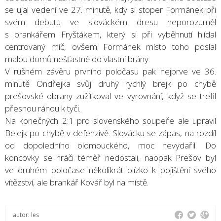
se ujal vedení ve 27. minutě, kdy si stoper Formánek při
svém debutu ve slováckém dresu neporozuměl
s brankářem Fryštákem, který si při vyběhnutí hlídal
centrovaný míč, ovšem Formánek místo toho poslal
malou domů nešťastně do vlastní brány.
V rušném závěru prvního poločasu pak nejprve ve 36.
minutě Ondřejka svůj druhý rychlý brejk po chybě
prešovské obrany zužitkoval ve vyrovnání, když se trefil
přesnou ránou k tyči.
Na konečných 2:1 pro slovenského soupeře ale upravil
Belejk po chybě v defenzivě. Slovácku se zápas, na rozdíl
od dopoledního olomouckého, moc nevydařil. Do
koncovky se hráči téměř nedostali, naopak Prešov byl
ve druhém poločase několikrát blízko k pojištění svého
vítězství, ale brankář Kovář byl na místě.
autor:
les