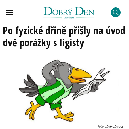
Po fyzické dřině přišly na úvod
dvě porážky s ligisty
Foto:
iDobryDen.cz