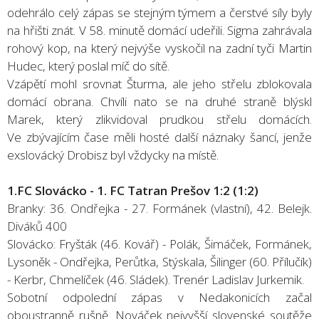
odehrálo celý zápas se stejným týmem a čerstvé síly byly
na hřišti znát. V 58. minutě domácí udeřili. Sigma zahrávala
rohový kop, na který nejvýše vyskočil na zadní tyči Martin
Hudec, který poslal míč do sítě.
Vzápětí mohl srovnat Šturma, ale jeho střelu zblokovala
domácí obrana. Chvíli nato se na druhé straně blýskl
Marek, který zlikvidoval prudkou střelu domácích.
Ve zbývajícím čase měli hosté další náznaky šancí, jenže
exslovácký Drobisz byl vždycky na místě.
1.FC Slovácko - 1. FC Tatran Prešov 1:2 (1:2)
Branky: 36. Ondřejka - 27. Formánek (vlastní), 42. Belejk.
Diváků 400
Slovácko: Fryšták (46. Kovář) - Polák, Šimáček, Formánek,
Lysoněk - Ondřejka, Perůtka, Stýskala, Šilinger (60. Přílučík)
- Kerbr, Chmelíček (46. Sládek). Trenér Ladislav Jurkemik.
Sobotní odpolední zápas v Nedakonicích začal
oboustranně rušně. Nováček nejvyšší slovenské soutěže