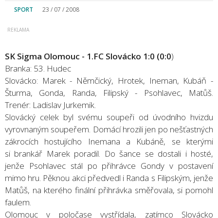
SPORT
23 / 07 / 2008
SK Sigma Olomouc - 1.FC Slovácko 1:0 (0:0
)
Branka: 53. Hudec
Slovácko: Marek - Němčický, Hrotek, Ineman, Kubáň -
Šturma, Gonda, Randa, Filipský - Psohlavec, Matůš.
Trenér: Ladislav Jurkemik.
Slovácký celek byl svému soupeři od úvodního hvizdu
vyrovnaným soupeřem. Domácí hrozili jen po nešťastných
zákrocích hostujícího Inemana a Kubáně, se kterými
si brankář Marek poradil. Do šance se dostali i hosté,
jenže Psohlavec stál po přihrávce Gondy v postavení
mimo hru. Pěknou akci předvedl i Randa s Filipským, jenže
Matůš, na kterého finální přihrávka směřovala, si pomohl
faulem.
Olomouc v poločase vystřídala, zatímco Slovácko