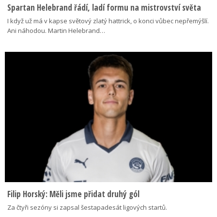
Spartan Helebrand řádí, ladí formu na mistrovství světa
I když už má v kapse světový zlatý hattrick, o konci vůbec nepřemýšlí.
Ani náhodou. Martin Helebrand…
Filip Horský: Měli jsme přidat druhý gól
Za čtyři sezóny si zapsal šestapadesát ligových startů.