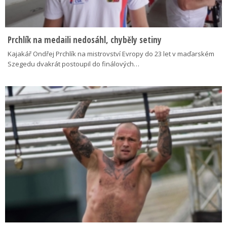
Prchlík na medaili nedosáhl, chyběly setiny
Kajakář Ondřej Prchlík na mistrovství Evropy do 23 let v maďarském
Szegedu dvakrát postoupil do finálových…