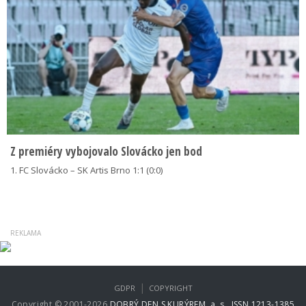
Z premiéry vybojovalo Slovácko jen bod
1. FC Slovácko – SK Artis Brno 1:1 (0:0)
|
GDPR
COPYRIGHT
Copyright © 2001-2026
DOBRÝ DEN S KURÝREM, a. s., ISSN 1213-1385