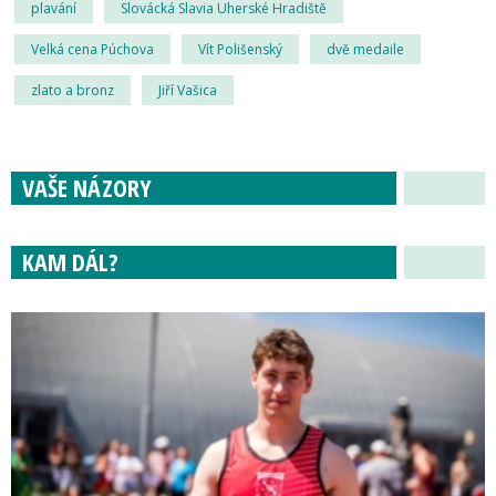
plavání
Slovácká Slavia Uherské Hradiště
Velká cena Púchova
Vít Polišenský
dvě medaile
zlato a bronz
Jiří Vašica
VAŠE NÁZORY
KAM DÁL?