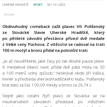
UHERSKÉ HRADIŠTĚ
SPORT
06 / 10 / 2023
Obdivuhodný comeback zažil plavec Vít Polišenský
ze Slovácké Slavie Uherské Hradiště, který
po pětileté závodní přestávce přivezl dvě medaile
z Velké ceny Púchova. Z vítězství se radoval na trati
100 m motýl a bronz přidal na poloviční trati.
„Je až neuvěřitelné, jaké časy po tak dlouhé pauze plave.
K medailové bilanci navíc přidal dvě pátá místa na 50
a 100 metrů volný způsob,“ neskrýval obdiv Jiří Vašica,
trenér a předseda uherskohradišťského klubu. Polišenský
bral zlato za čas 1:00,09 minuty a bronz za 26,74 s.
Stejně jako ostatní čtyři plavci ze Slovácka se na
mezinárodních závodech představil po měsíčním