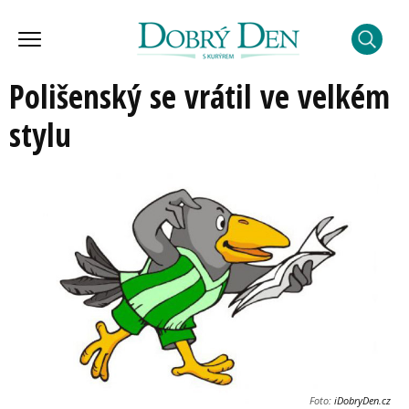
Polišenský se vrátil ve velkém
stylu
Foto:
iDobryDen.cz