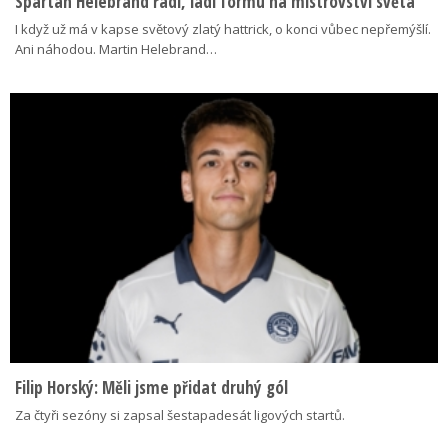
Spartan Helebrand řádí, ladí formu na mistrovství světa
I když už má v kapse světový zlatý hattrick, o konci vůbec nepřemýšlí.
Ani náhodou. Martin Helebrand…
Filip Horský: Měli jsme přidat druhý gól
Za čtyři sezóny si zapsal šestapadesát ligových startů.