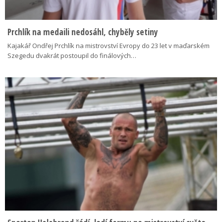
Prchlík na medaili nedosáhl, chyběly setiny
Kajakář Ondřej Prchlík na mistrovství Evropy do 23 let v maďarském
Szegedu dvakrát postoupil do finálových…