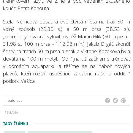
tréninkovém azylu ve Zlíně a pod vedením zkušeného
kouče Petra Kohouta.
Stela Němcová obsadila dvě čtvrtá místa na trati 50 m
volný způsob (29,30 s.) a 50 m prsa (38,53 s.),
„brambory“ dvakrát vylovil rovněž Martin Bilík (50 m prsa -
31,98 s., 100 m prsa - 1:12,98 min.). Jakub Drgáč skončil
šestý na tratích 50 m prsa a znak a Viktorie Kozáková byla
devátá na 100 m motýl. „Od října už začínáme trénovat
v domácím aquaparku a těšíme se na nábor nových
plavců, kteří rozšíří úspěšnou základnu našeho oddílu,“
podotkl Vašica.
autor:
ceh
TAGY ČLÁNKU