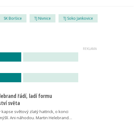
SK Boršice
TJ Nivnice
TJ Soko Jankovice
ebrand řádí, ladí formu
tví světa
v kapse světový zlatý hattrick, o konci
ýšlí. Ani náhodou. Martin Helebrand…