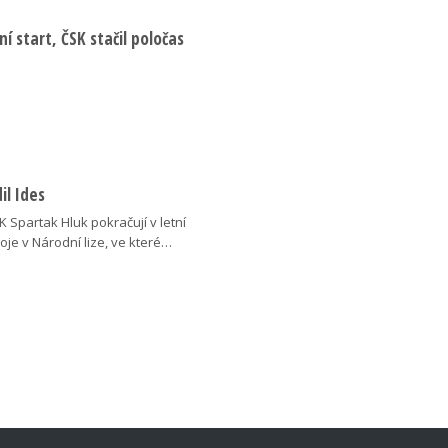
í start, ČSK stačil poločas
il Ides
BK Spartak Hluk pokračují v letní
oje v Národní lize, ve které…