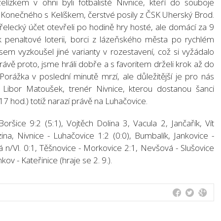
elízkem v ohni byli fotbalisté Nivnice, kteří do souboje
i Konečného s Kelíškem, čerstvé posily z ČSK Uherský Brod.
třelecký účet otevřeli po hodině hry hosté, ale domácí za 9
k penaltové loterii, borci z lázeňského města po rychlém
jsem vyzkoušel jiné varianty v rozestavení, což si vyžádalo
ávě proto, jsme hráli dobře a s favoritem drželi krok až do
Porážka v poslední minutě mrzí, ale důležitější je pro nás
 Libor Matoušek, trenér Nivnice, kterou dostanou šanci
v 17 hod.) totiž narazí právě na Luhačovice.
oršice 9:2 (5:1), Vojtěch Dolina 3, Vacula 2, Jančařík, Vít
ina, Nivnice - Luhačovice 1:2 (0:0), Bumbalík, Jankovice -
tná n/Vl. 0:1, Těšnovice - Morkovice 2:1, Nevšová - Slušovice
kov - Kateřinice (hraje se 2. 9.).