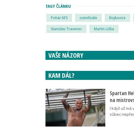
TAGY ČLÁNKU
Pohár KFS
osmifinále
Bojkovice
Stanislav Travenec
Martin Liška
VAŠE NÁZORY
KAM DÁL?
Spartan Hel
na mistrovs
I když už má 
vůbec nepřem