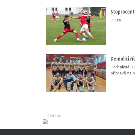
Stoprocentn
3. liga
Demolici říd
Florbalisté F
přípravě na b