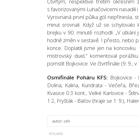
Čtvrtým, respektive třetím okresním ž
s favorizovanými Luhačovicemi nasadili 
Vyrovnaná první půlka gól nepřinesla, s
minut srovnali. Když už se schylovalo 
brejku v 90. minutě rozhodli. „V utkání 
hodně změn v sestavě. I přesto, nebo pr
konce. Doplatili jsme jen na koncovku. 
mistrovský duel,“ komentoval porážku
pomstít Bojkovice. Ve čtvrtfinále (9. 9., 
Osmifinále Poháru KFS:
Bojkovice - B
Dolina, Kalina, Kundrata - Večeřa, Břez
Kvasice 0:3 kont., Velké Karlovice - Ští
1:2, Fryšták - Baťov (hraje se 1. 9.), Halen
autor:
ceh