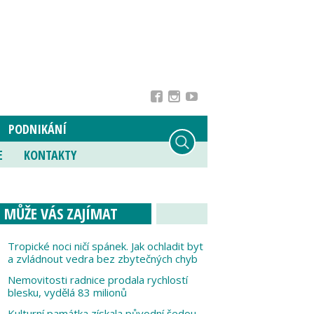
PODNIKÁNÍ
E
KONTAKTY
MŮŽE VÁS ZAJÍMAT
Tropické noci ničí spánek. Jak ochladit byt
a zvládnout vedra bez zbytečných chyb
Nemovitosti radnice prodala rychlostí
blesku, vydělá 83 milionů
Kulturní památka získala původní šedou