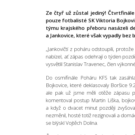
Ze čtyř už zůstal jediný! Čtvrtfiná
pouze fotbalisté SK Viktoria Bojkovi
týmu krajského přeboru nasázeli de
a Jankovice, které však vypadly bez b
„Jankovičtí z poháru odstoupili, protož
nabízel, ať zápas odehrají o týden později
vysvětlil Stanislav Travenec, člen výkon
Do osmifinále Poháru KFS tak zasáhla 
Bojkovice, které deklasovaly Boršice 9:2
ale pak už jsme měli otěže zápasu pev
komentoval postup Martin Liška, bojko
a když o dvacet minut později zvyšoval
nezměnil, hosté totiž rezignovali a domá
se blýskl Vojtěch Dolina.