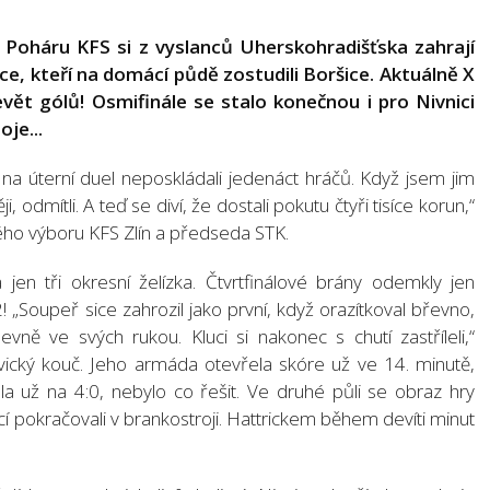
le Poháru KFS si z vyslanců Uherskohradišťska zahrají
ce, kteří na domácí půdě zostudili Boršice. Aktuálně X
vět gólů! Osmifinále se stalo konečnou i pro Nivnici
oje...
e na úterní duel neposkládali jedenáct hráčů. Když jsem jim
, odmítli. A teď se diví, že dostali pokutu čtyři tisíce korun,“
ného výboru KFS Zlín a předseda STK.
jen tři okresní želízka. Čtvrtfinálové brány odemkly jen
! „Soupeř sice zahrozil jako první, když orazítkoval břevno,
ně ve svých rukou. Kluci si nakonec s chutí zastříleli,“
vický kouč. Jeho armáda otevřela skóre už ve 14. minutě,
a už na 4:0, nebylo co řešit. Ve druhé půli se obraz hry
cí pokračovali v brankostroji. Hattrickem během devíti minut