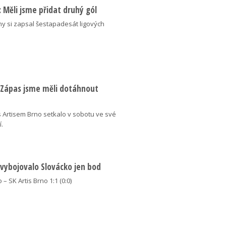
ý: Měli jsme přidat druhý gól
ny si zapsal šestapadesát ligových
: Zápas jsme měli dotáhnout
 Artisem Brno setkalo v sobotu ve své
í.
 vybojovalo Slovácko jen bod
 – SK Artis Brno 1:1 (0:0)