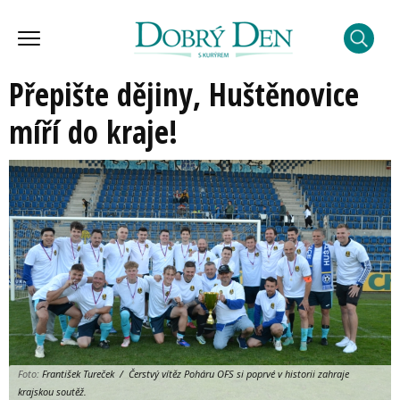
Přepište dějiny, Huštěnovice
míří do kraje!
Foto:
František Tureček / Čerstvý vítěz Poháru OFS si poprvé v historii zahraje
krajskou soutěž.