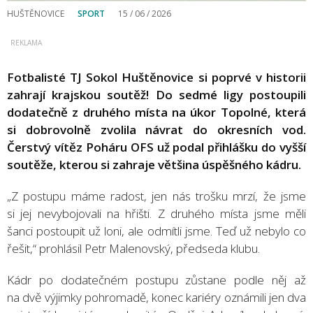
HUŠTĚNOVICE
SPORT
15 / 06 / 2026
Fotbalisté TJ Sokol Huštěnovice si poprvé v historii
zahrají krajskou soutěž! Do sedmé ligy postoupili
dodatečně z druhého místa na úkor Topolné, která
si dobrovolně zvolila návrat do okresních vod.
Čerstvý vítěz Poháru OFS už podal přihlášku do vyšší
soutěže, kterou si zahraje většina úspěšného kádru.
„Z postupu máme radost, jen nás trošku mrzí, že jsme
si jej nevybojovali na hřišti. Z druhého místa jsme měli
šanci postoupit už loni, ale odmítli jsme. Teď už nebylo co
řešit,“ prohlásil Petr Malenovský, předseda klubu.
Kádr po dodatečném postupu zůstane podle něj až
na dvě výjimky pohromadě, konec kariéry oznámili jen dva