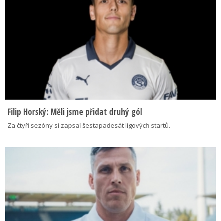
Filip Horský: Měli jsme přidat druhý gól
Za čtyři sezóny si zapsal šestapadesát ligových startů.