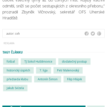
odmítli, sníží se počet sestupujících z okresního přeboru,“
prozradil Zbyněk Vlčnovský, sekretář OFS Uherské
Hradiště.
autor:
ceh
TAGY ČLÁNKU
fotbal
TJ Sokol Huštěnovice
dodatečný postup
historický úspěch
7. liga
Petr Malenovský
předseda klubu
Antonín Šimon
Filip Hlúpik
Jakub Svízela