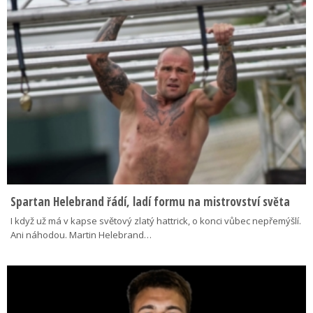
Spartan Helebrand řádí, ladí formu na mistrovství světa
I když už má v kapse světový zlatý hattrick, o konci vůbec nepřemýšlí.
Ani náhodou. Martin Helebrand…