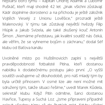
nejstarší borci týmu – kapitán Ondřej Adamík a Lubomír
Puškáč, kteří mají shodně 42 let. „Jinak všichni zůstávají.
Kádr doplníme dorostenci a na příchodu je ještě záložník
Vojtěch Veselý z Unionu Lověšice,“ prozradil ještě
Malenovský. V týmu tak zůstávají největší hvězdy Filip
Hlúpik a Jakub Svízela, ale také zkušený kouč Antonín
Šimon. „Nemáme představu, jak kvalitní soutěž nás čeká,
ale věřím, že se vyhneme bojům o záchranu,“ dodal šéf
klubu od Baťova kanálu.
Uvolněné místo po Huštěnovicích zaplní s největší
pravděpodobností fotbalisté Pitína, kteří dostanou
nabídku k dodatečnému postupu jako první. „O vyšší
soutěži uvažujeme už dlouhodobě, pro náš mladý tým by
byla určitě přínosem. V osmé lize ale není možné mít
sdružený tým, takže situaci řešíme,“ uvedl Marek Kůdela,
sekretář klubu. Když Pitín odmítne, šanci dostanou
Havřice, Tupesy a Suchá Loz. „Jsme připraveni případně
oslovit všechny týmy až do čtvrtých míst. Kdyby všichni