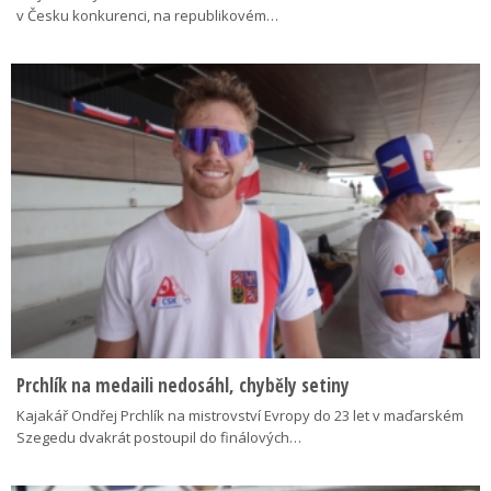
v Česku konkurenci, na republikovém…
Prchlík na medaili nedosáhl, chyběly setiny
Kajakář Ondřej Prchlík na mistrovství Evropy do 23 let v maďarském
Szegedu dvakrát postoupil do finálových…