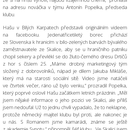
na adresu nováčka v týmu Antonín Popelka, předseda
klubu.
Hašu v Bílých Karpatech představili originálním videem
na facebooku. Jedenatřicetiletý borec přichází
ze Slovenska k hranicím v bílo-zelených barvách bývalého
zaměstnavatele ze Skalice, aby se u hraničního patníku
chopil sekery a převlékl se do žluto-černého dresu Drtičů
z hor s číslem 25. „Máme drobný marketingový tým
složený z dobrovolníků, nápad je dílem Jakuba Mikláše,
který má na starosti sociální sítě. Video jsme natáčeli
ve čtvrtek večer, ráno už bylo venku,“ prozradil Popelka,
který poprvé oslovil Hašu začátkem letních prázdnin. „Měl
jsem nějaké informace o jeho pozici ve Skalici, ale příliš
jsem nedoufal. Už to jednu chvíli vypadalo, že to neklapne,
protože německý majitel klubu byl proti, ale nakonec je
u nás. S Romanem jsme kamarádi, známe se ještě
z akademie Synotu,“ připomněl šéf klubu. „Ve Skalici jsem