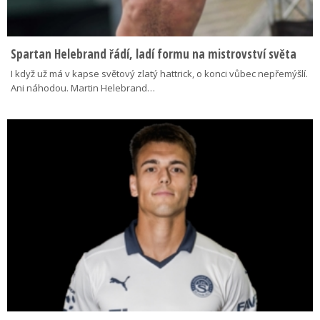
Spartan Helebrand řádí, ladí formu na mistrovství světa
I když už má v kapse světový zlatý hattrick, o konci vůbec nepřemýšlí.
Ani náhodou. Martin Helebrand…