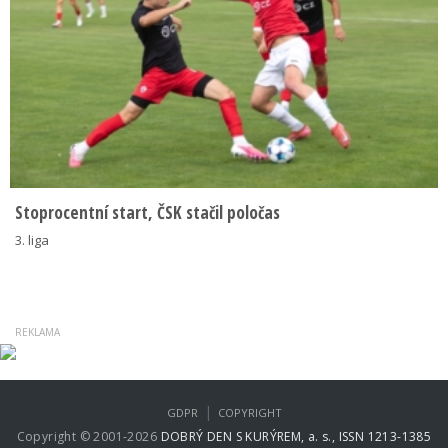
Stoprocentní start, ČSK stačil poločas
3. liga
|
GDPR
COPYRIGHT
Copyright © 2001-2026
DOBRÝ DEN S KURÝREM, a. s., ISSN 1213-1385