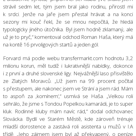
strávil sedm let, tým jsem bral jako rodinu, přirostl mi
k srdci. Jenže na jaře jsem přestal hrávat a na konci
sezony mi kouč řekl, že se mnou nepočítá, že hledá
typologicky jiného útočníka. Byl jsem hodně zklamaný, ale
už je to pryč,“ komentoval odchod Roman Haša, který má
na kontě 16 prvoligových startů a jeden gól.
Forvard má podle webu transfermarkt.com hodnotu 3,2
milionu korun, měl tudíž i lukrativnější nabídky, dokonce
i z první a druhé slovenské ligy. Nejvážnější laso přisvištělo
ze Zlatých Moravců. „Už jsem na 99 procent počítal
s přestupem, ale nakonec jsem ve Strání a jsem rád. Mám
to aspoň za ,komínem‘,“ usmívá se Haša. „Velkou roli
sehrálo, že jsme s Tondou Popelkou kamarádi, je to super
kluk. Rodinné kluby mám navíc rád,“ dodal odchovanec
Slovácka. Bydlí ve Starém Městě, kde zároveň trénuje
mladší dorostence a zastává roli asistenta u mužů v I.A
třídě. „Jeho zájmem jsem byl až překvapený, o peníze