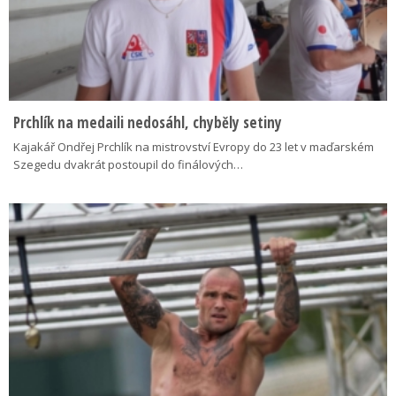
Prchlík na medaili nedosáhl, chyběly setiny
Kajakář Ondřej Prchlík na mistrovství Evropy do 23 let v maďarském
Szegedu dvakrát postoupil do finálových…