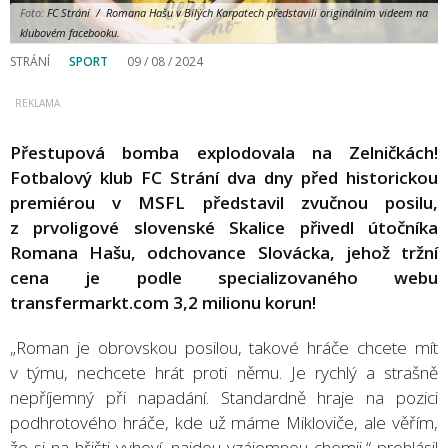
Foto:
FC Strání / Romana Hašu v Bílých Karpatech představili originálním videem na
klubovém facebooku.
STRÁNÍ
SPORT
09 / 08 / 2024
Přestupová bomba explodovala na Zelničkách!
Fotbalový klub FC Strání dva dny před historickou
premiérou v MSFL představil zvučnou posilu,
z prvoligové slovenské Skalice přivedl útočníka
Romana Hašu, odchovance Slovácka, jehož tržní
cena je podle specializovaného webu
transfermarkt.com 3,2 milionu korun!
„Roman je obrovskou posilou, takové hráče chcete mít
v týmu, nechcete hrát proti němu. Je rychlý a strašně
nepříjemný při napadání. Standardně hraje na pozici
podhrotového hráče, kde už máme Mikloviče, ale věřím,
že si na hřišti vyhoví, najdou vzájemnou chemii,“ prohlásil