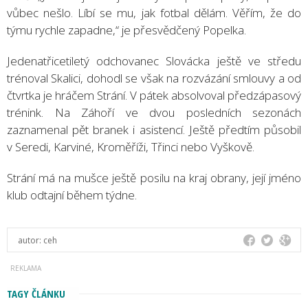
vůbec nešlo. Líbí se mu, jak fotbal dělám. Věřím, že do
týmu rychle zapadne,“ je přesvědčený Popelka.
Jedenatřicetiletý odchovanec Slovácka ještě ve středu
trénoval Skalici, dohodl se však na rozvázání smlouvy a od
čtvrtka je hráčem Strání. V pátek absolvoval předzápasový
trénink. Na Záhoří ve dvou posledních sezonách
zaznamenal pět branek i asistencí. Ještě předtím působil
v Seredi, Karviné, Kroměříži, Třinci nebo Vyškově.
Strání má na mušce ještě posilu na kraj obrany, její jméno
klub odtajní během týdne.
autor:
ceh
TAGY ČLÁNKU