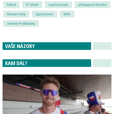
fotbal
FC Strání
zvučná posila
přestupová bomba
Roman Haša
ligový borec
MSFL
Antonín Podškubka
VAŠE NÁZORY
KAM DÁL?