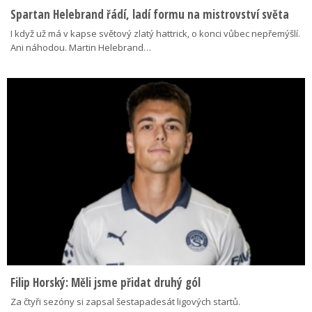
Spartan Helebrand řádí, ladí formu na mistrovství světa
I když už má v kapse světový zlatý hattrick, o konci vůbec nepřemýšlí.
Ani náhodou. Martin Helebrand…
Filip Horský: Měli jsme přidat druhý gól
Za čtyři sezóny si zapsal šestapadesát ligových startů.