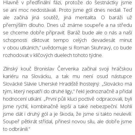
Hlavně v předfinální fázi, protože do šestnáctky jsme
se ani moc nedostávali. Proto jsme gól dnes nedali. Teď
ale začíná jiná soutěž, jiná mentalita. O baráži už
přemýšlím dlouho. Dnes už známe soupeře a na středu
se chceme dobře připravit. Baráž bude ale o nás a naší
schopnosti diktovat tempo celých devadesát minut
v obou utkáních,“ uvědomuje si Roman Skuhravý, co bude
rozhodovat v klíčových duelech tohoto týdne.
Zlínský kouč Bronislav Červenka začínal svoji hráčskou
kariéru na Slovácku, a tak mu není osud nástupce
Slovácké Slávie Uherské Hradiště lhostejný. „Slovácko má
tým, který nepatří do druhé ligy,“ řekl jednoznačně a přidal
hodnocení utkání. „První půli kluci poctivě odpracovali, byli
jsme rychlí, kombinačně lepší a také nebezpeční. Mohli
jsme dát i druhý gól a je škoda, že jsme si takto neulevili.
Soupeř pětkrát střídal, přinesl novou sílu, ale dobře jsme
to odbránili.“