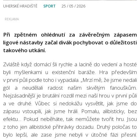
UHERSKÉ HRADIŠTĚ
SPORT
25 / 05 / 2026
Při zpětném ohlédnutí za závěrečným zápasem
ligové nástavby začal divák pochybovat o důležitosti
takového utkání.
Zvláště když domácí šli rychle a lacině do vedení a hosté
byli myšlenkami u existenční baráže. Hra především
v první půli podle toho i vypadala. „Mrzí mě, že jsme nedali
gól a neudělali radost našim skvělým fanouškům.
Nejzásadnější je brutální rozdíl mezi naší hrou v první půli
a ve druhé. Vůbec si nedokážu vysvětlit, jak jsme do
zápasu vstoupili, jak jsme hráli. Pomalu, alibisticky, bez
efektu… Pokud neběháte, tak nemůžete tvořit hru. Jsou
z toho jen alibistické přihrávky dozadu. Druhý poločas to
bylo lepší, ale zase jsme nebyli v útočné fázi přesní.