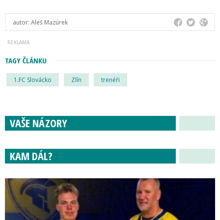
autor:
Aleš Mazúrek
TAGY ČLÁNKU
1.FC Slovácko
Zlín
trenéři
VAŠE NÁZORY
KAM DÁL?