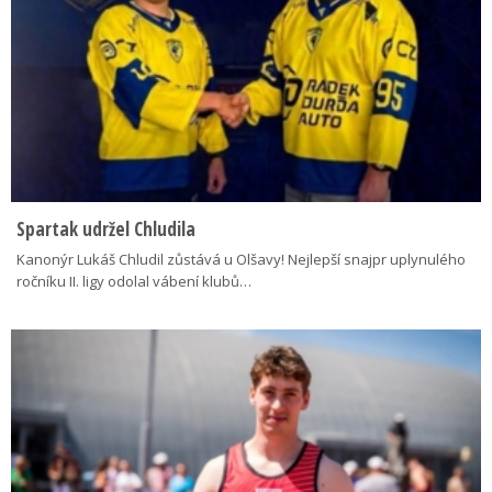
Spartak udržel Chludila
Kanonýr Lukáš Chludil zůstává u Olšavy! Nejlepší snajpr uplynulého
ročníku II. ligy odolal vábení klubů…