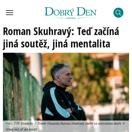
Roman Skuhravý: Teď začíná
jiná soutěž, jiná mentalita
Foto:
1.FC Slovácko / Trenér Slovácka Roman Skuhravý zavřel za nástavbou dveře. V
hlavě má už jen baráž.