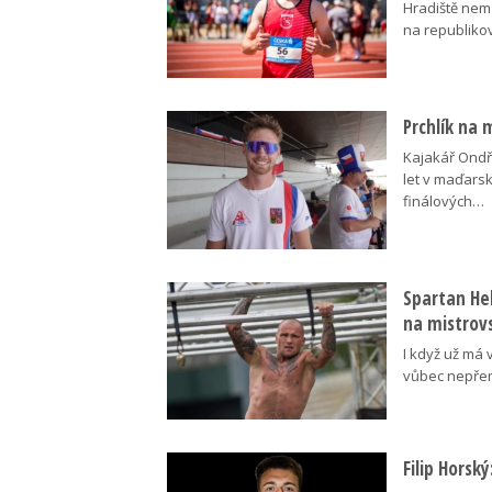
Hradiště nem
na republik
Prchlík na 
Kajakář Ondře
let v maďars
finálových…
Spartan Hel
na mistrovs
I když už má 
vůbec nepřem
Filip Horsk