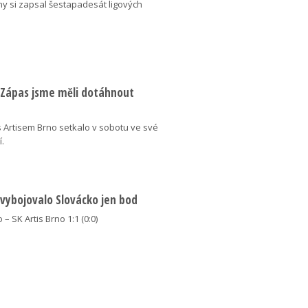
ny si zapsal šestapadesát ligových
: Zápas jsme měli dotáhnout
 Artisem Brno setkalo v sobotu ve své
í.
 vybojovalo Slovácko jen bod
 – SK Artis Brno 1:1 (0:0)