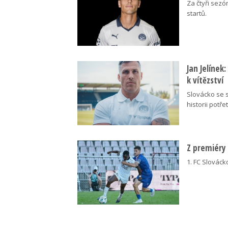
Za čtyři sezó
startů.
Jan Jelínek
k vítězství
Slovácko se s
historii potřet
Z premiéry
1. FC Slovácko