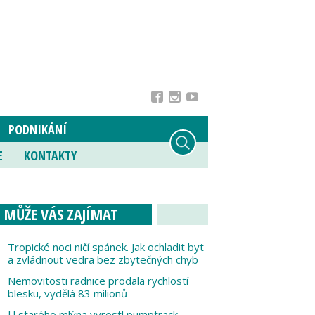
PODNIKÁNÍ
E
KONTAKTY
MŮŽE VÁS ZAJÍMAT
Tropické noci ničí spánek. Jak ochladit byt
a zvládnout vedra bez zbytečných chyb
Nemovitosti radnice prodala rychlostí
blesku, vydělá 83 milionů
U starého mlýna vyrostl pumptrack,