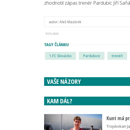
zhodnotil zápas trenér Pardubic Jiří Saňá
autor:
Aleš Mazúrek
TAGY ČLÁNKU
1.FC Slovácko
Pardubice
trenéři
VAŠE NÁZORY
KAM DÁL?
Kunt má pre
Trojskokan J