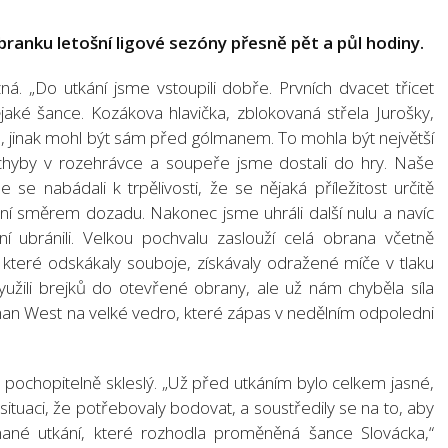
branku letošní ligové sezóny přesně pět a půl hodiny.
zná. „Do utkání jsme vstoupili dobře. Prvních dvacet třicet
ějaké šance. Kozákova hlavička, zblokovaná střela Jurošky,
u, jinak mohl být sám před gólmanem. To mohla být největší
 chyby v rozehrávce a soupeře jsme dostali do hry. Naše
e se nabádali k trpělivosti, že se nějaká příležitost určitě
dní směrem dozadu. Nakonec jsme uhráli další nulu a navíc
í ubránili. Velkou pochvalu zaslouží celá obrana včetně
), které odskákaly souboje, získávaly odražené míče v tlaku
užili brejků do otevřené obrany, ale už nám chyběla síla
oman West na velké vedro, které zápas v nedělním odpoledni
ochopitelně skleslý. „Už před utkáním bylo celkem jasné,
ituaci, že potřebovaly bodovat, a soustředily se na to, aby
nané utkání, které rozhodla proměněná šance Slovácka,“