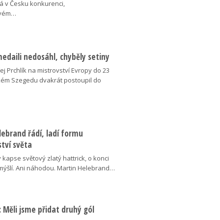
á v Česku konkurenci,
ovém…
medaili nedosáhl, chyběly setiny
j Prchlík na mistrovství Evropy do 23
kém Szegedu dvakrát postoupil do
ebrand řádí, ladí formu
tví světa
v kapse světový zlatý hattrick, o konci
ýšlí. Ani náhodou. Martin Helebrand…
ý: Měli jsme přidat druhý gól