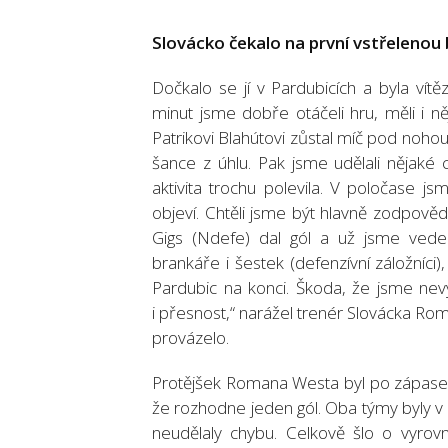
Slovácko čekalo na první vstřelenou 
Dočkalo se jí v Pardubicích a byla vítě
minut jsme dobře otáčeli hru, měli i n
Patrikovi Blahútovi zůstal míč pod noho
šance z úhlu. Pak jsme udělali nějaké
aktivita trochu polevila. V poločase jsm
objeví. Chtěli jsme být hlavně zodpově
Gigs (Ndefe) dal gól a už jsme veden
brankáře i šestek (defenzívní záložníci
Pardubic na konci. Škoda, že jsme nevy
i přesnost,“ narážel trenér Slovácka R
provázelo.
Protějšek Romana Westa byl po zápase p
že rozhodne jeden gól. Oba týmy byly v s
neudělaly chybu. Celkově šlo o vyrov