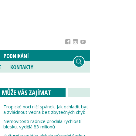
PODNIKÁNÍ
E
KONTAKTY
MŮŽE VÁS ZAJÍMAT
Tropické noci ničí spánek. Jak ochladit byt
a zvládnout vedra bez zbytečných chyb
Nemovitosti radnice prodala rychlostí
blesku, vydělá 83 milionů
Kulturní památka získala původní šedou