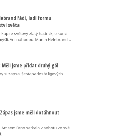
ebrand řádí, ladí formu
tví světa
v kapse světový zlatý hattrick, o konci
ýšlí. Ani náhodou. Martin Helebrand…
ý: Měli jsme přidat druhý gól
ny si zapsal šestapadesát ligových
: Zápas jsme měli dotáhnout
 Artisem Brno setkalo v sobotu ve své
í.