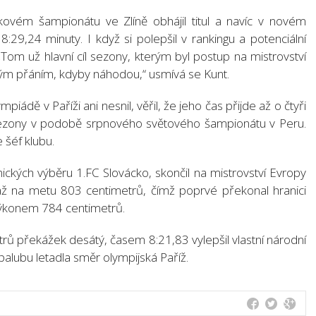
ikovém šampionátu ve Zlíně obhájil titul a navíc v novém
:29,24 minuty. I když si polepšil v rankingu a potenciální
„Tom už hlavní cíl sezony, kterým byl postup na mistrovství
ným přáním, kdyby náhodou,“ usmívá se Kunt.
ádě v Paříži ani nesnil, věřil, že jeho čas přijde až o čtyři
l sezony v podobě srpnového světového šampionátu v Peru.
 šéf klubu.
ických výběru 1.FC Slovácko, skončil na mistrovství Evropy
až na metu 803 centimetrů, čímž poprvé překonal hranici
výkonem 784 centimetrů.
ů překážek desátý, časem 8:21,83 vylepšil vlastní národní
alubu letadla směr olympijská Paříž.