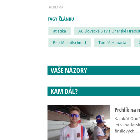
TAGY ČLÁNKU
atletika
AC Slovácká Slavia Uherské Hradiš
Petr Meindlschmid
Tomáš Habarta
VAŠE NÁZORY
KAM DÁL?
Prchlík na 
Kajakář Ondře
let v maďars
finálových…