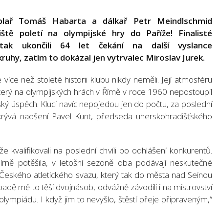
ýplař Tomáš Habarta a dálkař Petr Meindlschmid
ště poletí na olympijské hry do Paříže! Finalisté
tak ukončili 64 let čekání na další vyslance
kruhy, zatím to dokázal jen vytrvalec Miroslav Jurek.
íce než stoleté historii klubu nikdy neměli. Její atmosféru
 který na olympijských hrách v Římě v roce 1960 nepostoupil
ský úspěch. Kluci navíc nepojedou jen do počtu, za poslední
skrývá nadšení Pavel Kunt, předseda uherskohradišťského
kvalifikovali na poslední chvíli po odhlášení konkurentů.
írně potěšila, v letošní sezoně oba podávají neskutečné
a Českého atletického svazu, který tak do města nad Seinou
řípadě mě to těší dvojnásob, odvážně závodili i na mistrovství
a olympiádu. I když jim to nevyšlo, štěstí přeje připraveným,“