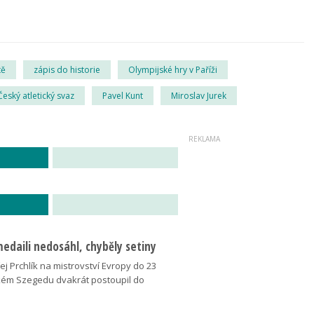
tě
zápis do historie
Olympijské hry v Paříži
Český atletický svaz
Pavel Kunt
Miroslav Jurek
medaili nedosáhl, chyběly setiny
j Prchlík na mistrovství Evropy do 23
kém Szegedu dvakrát postoupil do