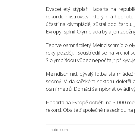
Dvacetiletý stýplař Habarta na republ
rekordu mistrovství, který má hodnotu 8
účasti na olympiádě, zůstal pod čarou. 
Evropy, splnil. Olympiáda byla jen zbož
Teprve osmnáctiletý Meindlschmid o olympi
roky později. „Soustředil se na vrcho
S olympiádou vůbec nepočítal,“ přikyvuje
Meindlschmid, bývalý fotbalista mládežn
sedmý. V dálkařském sektoru doletěl 
osmi metrů. Domácí šampionát ovládl 
Habarta na Evropě doběhl na 3 000 metr
rekord. Oba teď společně nasednou na p
autor:
ceh