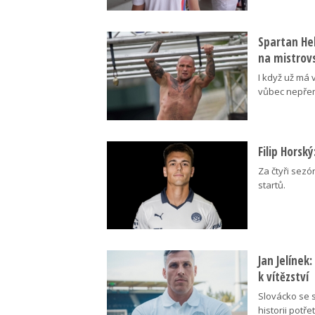
Spartan Hel
na mistrovs
I když už má 
vůbec nepřem
Filip Horsk
Za čtyři sezó
startů.
Jan Jelínek
k vítězství
Slovácko se s
historii potřet