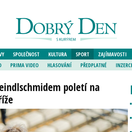
VY
SPOLEČNOST
KULTURA
SPORT
ZAJÍMAVOSTI
O
PRIMA VIDEO
HLASOVÁNÍ
PŘEDPLATNÉ
INZERC
eindlschmidem poletí na
říže