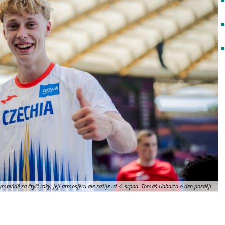
piádě za čtyři roky, její atmosféru ale zažije už 4. srpna. Tomáš Habarta o den později.