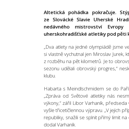
Altetická pohádka pokračuje. St
ze Slovácké Slavie Uherské Hradi
nedávného mistrovství Evropy 
uherskohradišťské atletiky pod pěti 
„Dva atlety na jedné olympiádě jsme ve v
si vlastně vychutnal jen Miroslav Jurek,
z rozběhu na pět kilometrů. Je to obrov
sezonu udělali obrovský progres,“ ne
klubu.
Habarta s Meindlschmidem se do Paříže 
„Zpráva od Světové atletiky nás nesm
výkony,“ zářil Libor Varhaník, předsed
vyšle třicetičlennou výpravu. „V jejich p
republiky, snažili se splnit přímý limit n
dodal Varhaník.