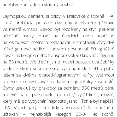
udělal velkou radost i stříbrný double.
Olympijskou derniéru si odbyl v královské disciplíně TFA,
která probíhala po celé dva dny v bývalém přístavu
ve městě Almada. Závod byl rozdělený na čtyři pekelně
náročné úseky. Hasiči na úvodních dvou například
na osmdesáti metrech roztahovali a smotávali vždy dvě
těžké gumové hadice, kladivem posunovali 80 kg těžké
závaží na kolejnici nebo transportovali 90 kilo vážící figurínu
na 75 metrů. „Ve třetím jsme museli postavit dva žebříky
o délce skoro sedm metrů, vystoupat do třetího patra
lešení se dvěma dvacetikilogramovými kufry, vytáhnout
o deset kilo těžší závaží na laně a sejít s kufry zase dolů.
Čtvrtý úsek už byl prakticky za odměnu. 350 metrů běhu
a devět pater po schodech do cíle,“ vylíčil finiš Janováč,
který měl po vydýchání naprosto jasno: „Tohle byl nejtěžší
TFA závod, jaký jsem kdy absolvoval.“ V konečném
účtování v nejnabitější kategorii 30-34 let skončil