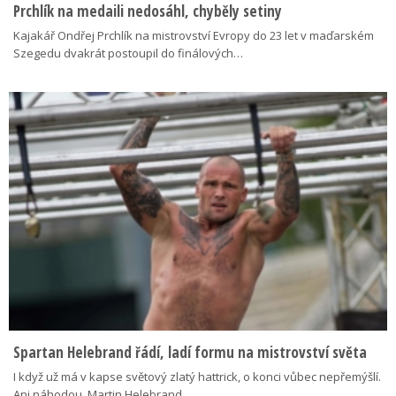
Prchlík na medaili nedosáhl, chyběly setiny
Kajakář Ondřej Prchlík na mistrovství Evropy do 23 let v maďarském
Szegedu dvakrát postoupil do finálových…
Spartan Helebrand řádí, ladí formu na mistrovství světa
I když už má v kapse světový zlatý hattrick, o konci vůbec nepřemýšlí.
Ani náhodou. Martin Helebrand…