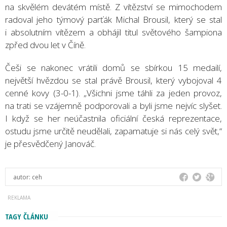
na skvělém devátém místě. Z vítězství se mimochodem
radoval jeho týmový parťák Michal Brousil, který se stal
i absolutním vítězem a obhájil titul světového šampiona
zpřed dvou let v Číně.
Češi se nakonec vrátili domů se sbírkou 15 medailí,
největší hvězdou se stal právě Brousil, který vybojoval 4
cenné kovy (3-0-1). „Všichni jsme táhli za jeden provoz,
na trati se vzájemně podporovali a byli jsme nejvíc slyšet.
I když se her neúčastnila oficiální česká reprezentace,
ostudu jsme určitě neudělali, zapamatuje si nás celý svět,“
je přesvědčený Janováč.
autor:
ceh
TAGY ČLÁNKU