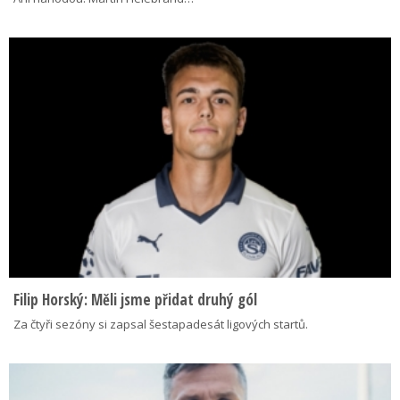
Filip Horský: Měli jsme přidat druhý gól
Za čtyři sezóny si zapsal šestapadesát ligových startů.