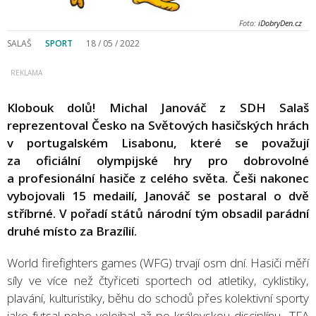
Foto:
iDobryDen.cz
SALAŠ
SPORT
18 / 05 / 2022
Klobouk dolů! Michal Janováč z SDH Salaš
reprezentoval Česko na Světových hasičských hrách
v portugalském Lisabonu, které se považují
za oficiální olympijské hry pro dobrovolné
a profesionální hasiče z celého světa. Češi nakonec
vybojovali 15 medailí, Janováč se postaral o dvě
stříbrné. V pořadí států národní tým obsadil parádní
druhé místo za Brazílií.
World firefighters games (WFG) trvají osm dní. Hasiči měří
síly ve více než čtyřiceti sportech od atletiky, cyklistiky,
plavání, kulturistiky, běhu do schodů přes kolektivní sporty
jako futsal nebo volejbal až po královskou disciplínu TFA