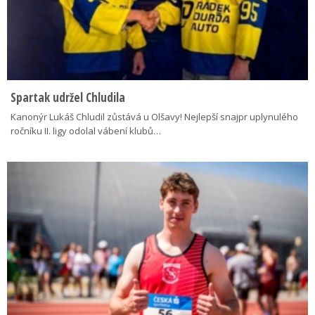
Spartak udržel Chludila
Kanonýr Lukáš Chludil zůstává u Olšavy! Nejlepší snajpr uplynulého
ročníku II. ligy odolal vábení klubů…