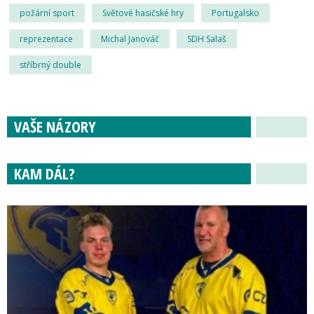
požární sport
Světové hasičské hry
Portugalsko
reprezentace
Michal Janováč
SDH Salaš
stříbrný double
VAŠE NÁZORY
KAM DÁL?