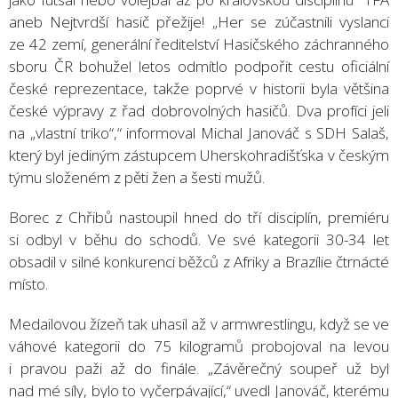
aneb Nejtvrdší hasič přežije! „Her se zúčastnili vyslanci
ze 42 zemí, generální ředitelství Hasičského záchranného
sboru ČR bohužel letos odmítlo podpořit cestu oficiální
české reprezentace, takže poprvé v historii byla většina
české výpravy z řad dobrovolných hasičů. Dva profíci jeli
na „vlastní triko“,“ informoval Michal Janováč s SDH Salaš,
který byl jediným zástupcem Uherskohradišťska v českým
týmu složeném z pěti žen a šesti mužů.
Borec z Chřibů nastoupil hned do tří disciplín, premiéru
si odbyl v běhu do schodů. Ve své kategorii 30-34 let
obsadil v silné konkurenci běžců z Afriky a Brazílie čtrnácté
místo.
Medailovou žízeň tak uhasil až v armwrestlingu, když se ve
váhové kategorii do 75 kilogramů probojoval na levou
i pravou paži až do finále. „Závěrečný soupeř už byl
nad mé síly, bylo to vyčerpávající,“ uvedl Janováč, kterému