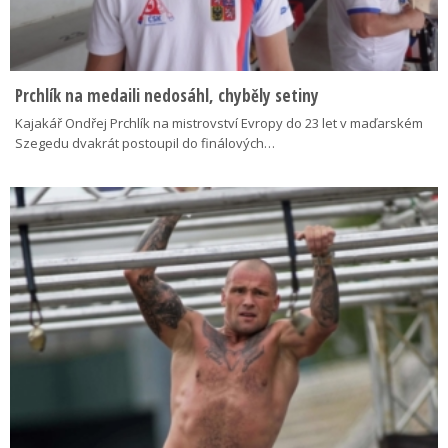
Prchlík na medaili nedosáhl, chyběly setiny
Kajakář Ondřej Prchlík na mistrovství Evropy do 23 let v maďarském
Szegedu dvakrát postoupil do finálových…