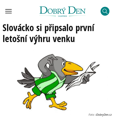
Slovácko si připsalo první
letošní výhru venku
Foto:
iDobryDen.cz