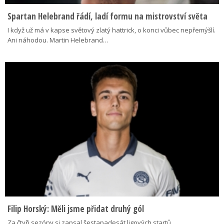
Spartan Helebrand řádí, ladí formu na mistrovství světa
I když už má v kapse světový zlatý hattrick, o konci vůbec nepřemýšlí.
Ani náhodou. Martin Helebrand…
Filip Horský: Měli jsme přidat druhý gól
Za čtyři sezóny si zapsal šestapadesát ligových startů.