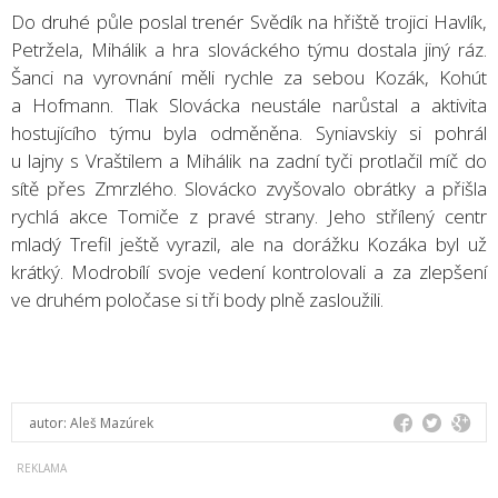
Do druhé půle poslal trenér Svědík na hřiště trojici Havlík,
Petržela, Mihálik a hra slováckého týmu dostala jiný ráz.
Šanci na vyrovnání měli rychle za sebou Kozák, Kohút
a Hofmann. Tlak Slovácka neustále narůstal a aktivita
hostujícího týmu byla odměněna. Syniavskiy si pohrál
u lajny s Vraštilem a Mihálik na zadní tyči protlačil míč do
sítě přes Zmrzlého. Slovácko zvyšovalo obrátky a přišla
rychlá akce Tomiče z pravé strany. Jeho střílený centr
mladý Trefil ještě vyrazil, ale na dorážku Kozáka byl už
krátký. Modrobílí svoje vedení kontrolovali a za zlepšení
ve druhém poločase si tři body plně zasloužili.
autor:
Aleš Mazúrek