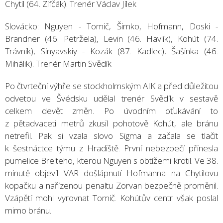
Chytil (64. Zifčák). Trenér Václav Jílek
Slovácko: Nguyen - Tomič, Šimko, Hofmann, Doski -
Brandner (46. Petržela), Levin (46. Havlík), Kohút (74.
Trávník), Sinyavskiy - Kozák (87. Kadlec), Šašinka (46.
Mihálik). Trenér Martin Svědík
Po čtvrteční výhře se stockholmským AIK a před důležitou
odvetou ve Švédsku udělal trenér Svědík v sestavě
celkem devět změn. Po úvodním oťukávání to
z pětadvaceti metrů zkusil pohotově Kohút, ale bránu
netrefil. Pak si vzala slovo Sigma a začala se tlačit
k šestnáctce týmu z Hradiště. První nebezpečí přinesla
pumelice Breiteho, kterou Nguyen s obtížemi krotil. Ve 38.
minutě objevil VAR došlápnutí Hofmanna na Chytilovu
kopačku a nařízenou penaltu Zorvan bezpečně proměnil.
Vzápětí mohl vyrovnat Tomič. Kohútův centr však poslal
mimo bránu.