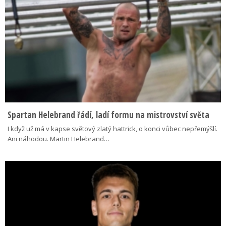
Spartan Helebrand řádí, ladí formu na mistrovství světa
I když už má v kapse světový zlatý hattrick, o konci vůbec nepřemýšlí.
Ani náhodou. Martin Helebrand…