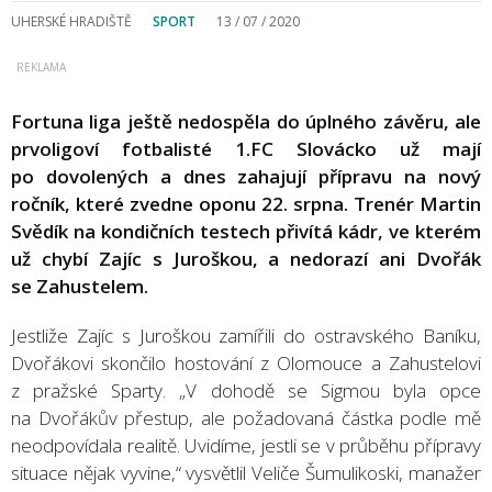
UHERSKÉ HRADIŠTĚ
SPORT
13 / 07 / 2020
Fortuna liga ještě nedospěla do úplného závěru, ale
prvoligoví fotbalisté 1.FC Slovácko už mají
po dovolených a dnes zahajují přípravu na nový
ročník, které zvedne oponu 22. srpna. Trenér Martin
Svědík na kondičních testech přivítá kádr, ve kterém
už chybí Zajíc s Juroškou, a nedorazí ani Dvořák
se Zahustelem.
Jestliže Zajíc s Juroškou zamířili do ostravského Baníku,
Dvořákovi skončilo hostování z Olomouce a Zahustelovi
z pražské Sparty. „V dohodě se Sigmou byla opce
na Dvořákův přestup, ale požadovaná částka podle mě
neodpovídala realitě. Uvidíme, jestli se v průběhu přípravy
situace nějak vyvine,“ vysvětlil Veliče Šumulikoski, manažer