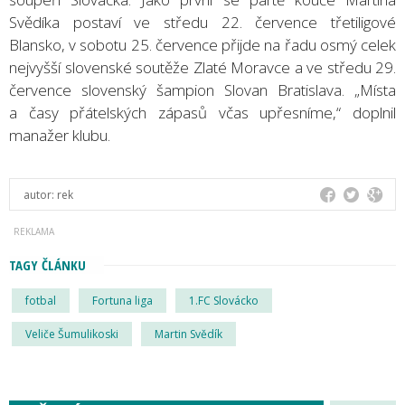
Svědíka postaví ve středu 22. července třetiligové
Blansko, v sobotu 25. července přijde na řadu osmý celek
nejvyšší slovenské soutěže Zlaté Moravce a ve středu 29.
července slovenský šampion Slovan Bratislava. „Místa
a časy přátelských zápasů včas upřesníme,“ doplnil
manažer klubu.
autor:
rek
TAGY ČLÁNKU
fotbal
Fortuna liga
1.FC Slovácko
Veliče Šumulikoski
Martin Svědík