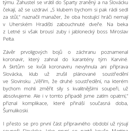
týmu. Zahustel se vrátil do Sparty zraněný a na Slovácku
čekají, až se uzdraví. „S klubem bychom si pak rádi sedl
za stůl,“ naznačil manažer, že oba hostující hráči nemají
v Uherském Hradišti zabouchnuté dveře. Na beka
z Letné si však brousí zuby i jablonecký boss Miroslav
Pelta.
Závěr prvoligových bojů o záchranu poznamenal
koronavir, který zahnal do karantény tým Karviné.
A škrtům se kvůli koronaviru nevyhnula ani příprava
Slovácka, klub už zrušil plánované soustředění
ve Slovinsku. „Věřím, že druhé soustředění, na kterém
bychom mohli změřit síly s kvalitnějšími soupeři, už
absolvujeme. Ale i v tomto případě jsme zatím opatrní,“
přiznal komplikace, které přináší současná doba,
Šumulikoski.
I přesto se pro první část přípravného období už rýsují
soupeři Slovácka. Jako první se partě kouče Martina