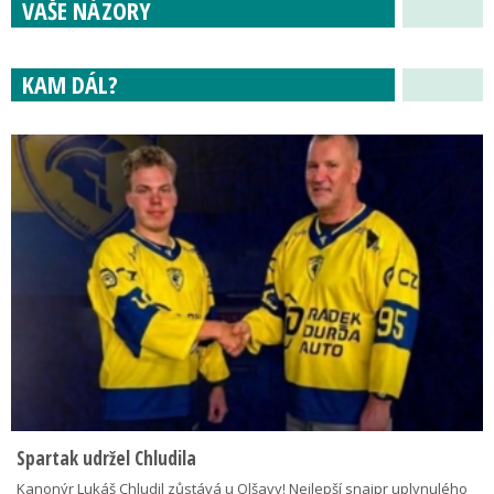
VAŠE NÁZORY
KAM DÁL?
Spartak udržel Chludila
Kanonýr Lukáš Chludil zůstává u Olšavy! Nejlepší snajpr uplynulého