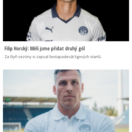
Filip Horský: Měli jsme přidat druhý gól
Za čtyři sezóny si zapsal šestapadesát ligových startů.