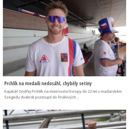
Prchlík na medaili nedosáhl, chyběly setiny
Kajakář Ondřej Prchlík na mistrovství Evropy do 23 let v maďarském
Szegedu dvakrát postoupil do finálových…