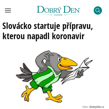
Slovácko startuje přípravu,
kterou napadl koronavir
Foto:
iDobryDen.cz