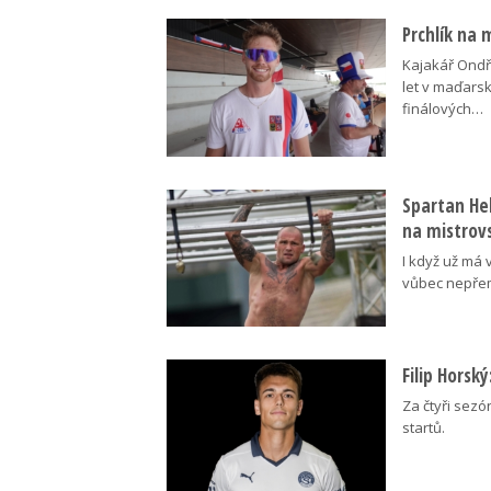
Prchlík na 
Kajakář Ondře
let v maďars
finálových…
Spartan Hel
na mistrovs
I když už má 
vůbec nepřem
Filip Horsk
Za čtyři sezó
startů.