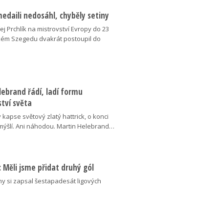
medaili nedosáhl, chyběly setiny
j Prchlík na mistrovství Evropy do 23
kém Szegedu dvakrát postoupil do
ebrand řádí, ladí formu
tví světa
v kapse světový zlatý hattrick, o konci
ýšlí. Ani náhodou. Martin Helebrand…
ý: Měli jsme přidat druhý gól
ny si zapsal šestapadesát ligových