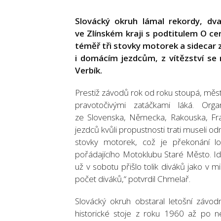
Slovácký okruh lámal rekordy, dv
ve Zlínském kraji s podtitulem O c
téměř tři stovky motorek a sidecar z
i domácím jezdcům, z vítězství se 
Verbík.
Prestiž závodů rok od roku stoupá, měs
pravotočivými zatáčkami láká. Org
ze Slovenska, Německa, Rakouska, Franc
jezdců kvůli propustnosti trati museli od
stovky motorek, což je překonání lo
pořádajícího Motoklubu Staré Město. Ideá
už v sobotu přišlo tolik diváků jako v 
počet diváků,“ potvrdil Chmelař.
Slovácký okruh obstaral letošní závodn
historické stoje z roku 1960 až po 