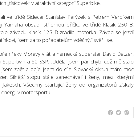
ch „tisícovek“ v atraktivní kategorii Superbike.
ali ve třídě Sidecar Stanislav Parýzek s Petrem Verbíkem
oji Yamaha obsadil stříbrnou příčku ve třídě Klasik 250 B.
ole závodu Klasik 125 B zradila motorka. Závod se jezdí
atínkovi, jsem za to pořadatelům vděčný,“ svěřil se.
řeh řeky Moravy vrátila německá superstar David Datzer,
ch Supertwin a 60 SSP. „Udělal jsem pár chyb, což mě stálo
e jsem zpět a dojel jsem do cíle. Slovácký okruh mám moc
zer. Silnější stopu stále zanechávají i ženy, mezi kterými
Jakesch. Všechny startující ženy od organizátorů získaly
energii v motorsportu.