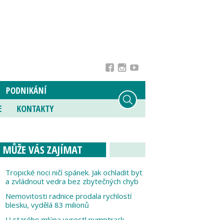
PODNIKÁNÍ
E
KONTAKTY
MŮŽE VÁS ZAJÍMAT
Tropické noci ničí spánek. Jak ochladit byt
a zvládnout vedra bez zbytečných chyb
Nemovitosti radnice prodala rychlostí
blesku, vydělá 83 milionů
U starého mlýna vyrostl pumptrack,