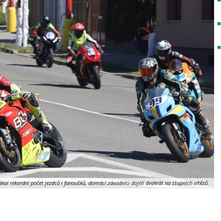
al rekordní počet jezdců i fanoušků, domácí závodníci dojeli dvakrát na stupních vítězů.