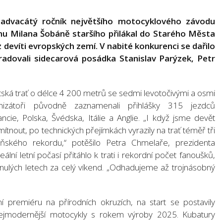
aadvacátý ročník největšího motocyklového závodu
enu Milana Šobáně staršího přilákal do Starého Města
 devíti evropských zemí. V nabité konkurenci se dařilo
radovali sidecarová posádka Stanislav Parýzek, Petr
tská trať o délce 4 200 metrů se sedmi levotočivými a osmi
anizátoři původně zaznamenali přihlášky 315 jezdců
ie, Polska, Švédska, Itálie a Anglie. „I když jsme devět
mítnout, po technických přejímkách vyrazily na trať téměř tři
ňského rekordu,“ potěšilo Petra Chmelaře, prezidenta
lní letní počasí přitáhlo k trati i rekordní počet fanoušků,
minulých letech za celý víkend. „Odhadujeme až trojnásobný
í premiéru na přírodních okruzích, na start se postavily
nejmodernější motocykly s rokem výroby 2025. Kubatury