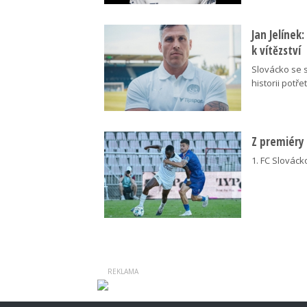
Jan Jelínek
k vítězství
Slovácko se s
historii potřet
Z premiéry
1. FC Slovácko