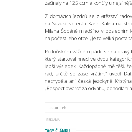
začínaly na 125 ccm a končily u nejsilnější
Z domácích jezdců se z vítězství radov
na Suzuki, veterán Karel Kalina na str
Milana Šobáně mladšího v posledním k
na počest jeho otce. „Je to velká pocta t
Po loňském vážném pádu se na pravý b
který startoval hned ve dvou kategorií
lepší výsledek. Každopádně mě těší, ž
rád, určitě se zase vrátím,“ uvedl Dat
nechyběla ani česká jezdkyně Kristýna 
„Respect award“ za odvahu, odhodlání a 
autor:
ceh
TAGY ČLÁNKU