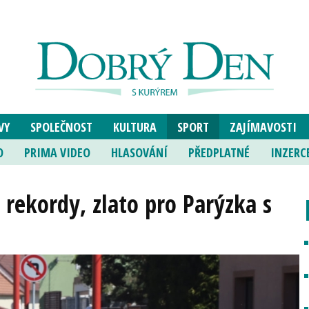
VY
SPOLEČNOST
KULTURA
SPORT
ZAJÍMAVOSTI
O
PRIMA VIDEO
HLASOVÁNÍ
PŘEDPLATNÉ
INZERC
rekordy, zlato pro Parýzka s