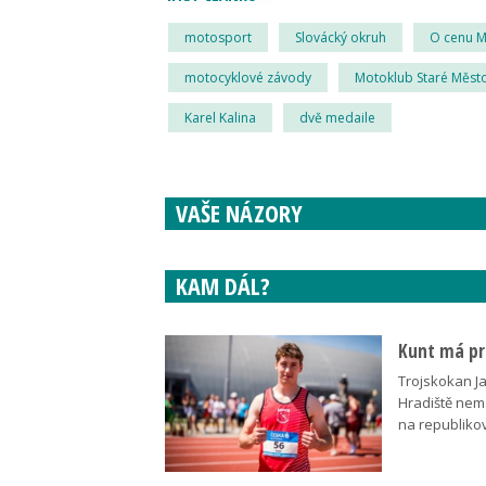
motosport
Slovácký okruh
O cenu M
motocyklové závody
Motoklub Staré Měst
Karel Kalina
dvě medaile
VAŠE NÁZORY
KAM DÁL?
Kunt má pre
Trojskokan J
Hradiště nem
na republik