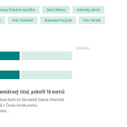
ilana Šobáně staršího
Staré Město
městský okruh
o
Petr Chmelař
Stanislav Parýzek
Petr Verbík
miérový titul, pokořil 16 metrů
akub Kunt ze Slovácké Slavie Uherské
á v Česku konkurenci,
ovém…