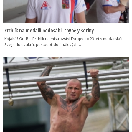
Prchlík na medaili nedosáhl, chyběly setiny
Kajakář Ondřej Prchlík na mistrovství Evropy do 23 let v maďarském
Szegedu dvakrát postoupil do finálových…