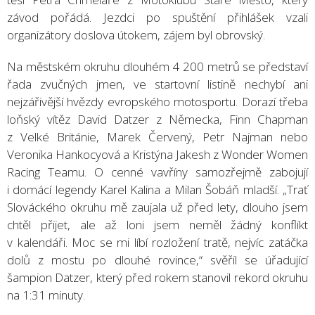
závod pořádá. Jezdci po spuštění přihlášek vzali
organizátory doslova útokem, zájem byl obrovský.
Na městském okruhu dlouhém 4 200 metrů se představí
řada zvučných jmen, ve startovní listině nechybí ani
nejzářivější hvězdy evropského motosportu. Dorazí třeba
loňský vítěz David Datzer z Německa, Finn Chapman
z Velké Británie, Marek Červený, Petr Najman nebo
Veronika Hankocyová a Kristýna Jakesh z Wonder Women
Racing Teamu. O cenné vavříny samozřejmě zabojují
i domácí legendy Karel Kalina a Milan Šobáň mladší. „Trať
Slováckého okruhu mě zaujala už před lety, dlouho jsem
chtěl přijet, ale až loni jsem neměl žádný konflikt
v kalendáři. Moc se mi líbí rozložení tratě, nejvíc zatáčka
dolů z mostu po dlouhé rovince,“ svěřil se úřadující
šampion Datzer, který před rokem stanovil rekord okruhu
na 1:31 minuty.