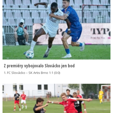
Z premiéry vybojovalo Slovácko jen bod
1. FC Slovácko – SK Artis Brno 1:1 (0:0)