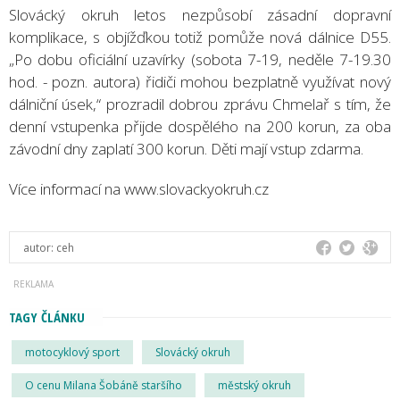
Slovácký okruh letos nezpůsobí zásadní dopravní
komplikace, s objížďkou totiž pomůže nová dálnice D55.
„Po dobu oficiální uzavírky (sobota 7-19, neděle 7-19.30
hod. - pozn. autora) řidiči mohou bezplatně využívat nový
dálniční úsek,“ prozradil dobrou zprávu Chmelař s tím, že
denní vstupenka přijde dospělého na 200 korun, za oba
závodní dny zaplatí 300 korun. Děti mají vstup zdarma.
Více informací na www.slovackyokruh.cz
autor:
ceh
TAGY ČLÁNKU
motocyklový sport
Slovácký okruh
O cenu Milana Šobáně staršího
městský okruh