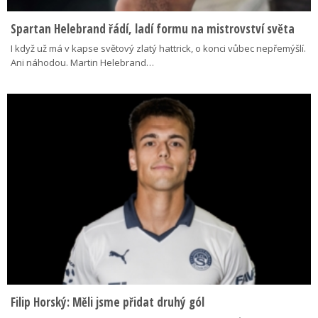
Spartan Helebrand řádí, ladí formu na mistrovství světa
I když už má v kapse světový zlatý hattrick, o konci vůbec nepřemýšlí.
Ani náhodou. Martin Helebrand…
Filip Horský: Měli jsme přidat druhý gól