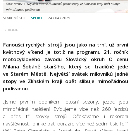
Foto:
archiv / Největší svátek milovníků jedné stopy ve Zlínském kraji opět slibuje
mimořádnou podívanou.
STARÉ MĚSTO
SPORT
24 / 04 / 2025
Fanoušci rychlých strojů jsou jako na trní, už první
květnový víkend je totiž na programu 21. ročník
motocyklového závodu Slovácký okruh O cenu
Milana Šobáně staršího, který se tradičně jede
ve Starém Městě. Největší svátek milovníků jedné
stopy ve Zlínském kraji opět slibuje mimořádnou
podívanou.
„Jsme prvním podnikem letošní sezony, jezdci jsou
mimořádně natěšení. Evidujeme více než 260 jezdců
a přes tři stovky strojů. Očekáváme i rekordní
návštěvnost, loni ke trati dorazilo více než sedm tisíc lidí,“
těší Petra Chmelaře z Motoklubu Staré Město, který