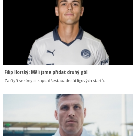
Filip Horský: Měli jsme přidat druhý gól
Za čtyři sezóny si zapsal šestapadesát ligových startů.