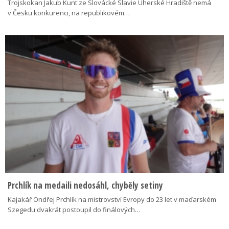
Trojskokan Jakub Kunt ze Slovácké Slavie Uherské Hradiště nemá
v Česku konkurenci, na republikovém…
Prchlík na medaili nedosáhl, chyběly setiny
Kajakář Ondřej Prchlík na mistrovství Evropy do 23 let v maďarském
Szegedu dvakrát postoupil do finálových…