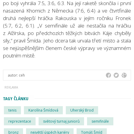
po boji vyhrála 7:5, 3:6, 6:3. Na její raketě skončila i první
nasazená Khomich z Německa (7:6, 6:4) a ve čtvrtfinále
druhá nejlepší hráčka Rakouska v jejím ročníku Fronek
(5:7, 6:2, 6:1). „V semifinále už ale nestačila na hráčku
z Alžírska, po předchozích těžkých bitvách Káje chyběly
síly,“ pravil Šmída. Jeho dcera tak urvala třetí místo a stala
se nejúspěšnějším členem české výpravy ve významném
poutním místě.
autor:
ceh
TAGY ČLÁNKU
tenis
Karolína Šmídová
Uherský Brod
reprezentace
světový turnaj juniorů
semifinále
bronz
největší úspěch kariéry
Tomáš Šmíd