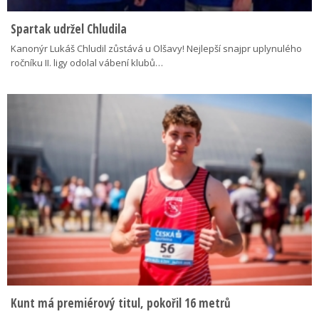
Spartak udržel Chludila
Kanonýr Lukáš Chludil zůstává u Olšavy! Nejlepší snajpr uplynulého
ročníku II. ligy odolal vábení klubů…
Kunt má premiérový titul, pokořil 16 metrů