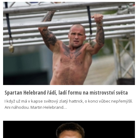
Spartan Helebrand řádí, ladí formu na mistrovství světa
I když už má v kapse světový zlatý hattrick, o konci vůbec nepřemýšlí.
Ani náhodou. Martin Helebrand…