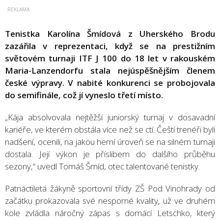
Tenistka Karolína Šmídová z Uherského Brodu
zazářila v reprezentaci, když se na prestižním
světovém turnaji ITF J 100 do 18 let v rakouském
Maria-Lanzendorfu stala nejúspěšnějším členem
české výpravy. V nabité konkurenci se probojovala
do semifinále, což jí vyneslo třetí místo.
„Kája absolvovala nejtěžší juniorský turnaj v dosavadní
kariéře, ve kterém obstála více než se ctí. Čeští trenéři byli
nadšení, ocenili, na jakou herní úroveň se na silném turnaji
dostala. Její výkon je příslibem do dalšího průběhu
sezony,“ uvedl Tomáš Šmíd, otec talentované tenistky.
Patnáctiletá žákyně sportovní třídy ZŠ Pod Vinohrady od
začátku prokazovala své nesporné kvality, už ve druhém
kole zvládla náročný zápas s domácí Letschko, který