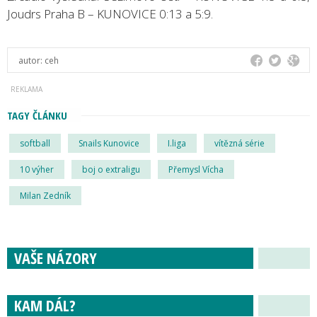
Joudrs Praha B – KUNOVICE 0:13 a 5:9.
autor:
ceh
TAGY ČLÁNKU
softball
Snails Kunovice
I.liga
vítězná série
10 výher
boj o extraligu
Přemysl Vícha
Milan Zedník
VAŠE NÁZORY
KAM DÁL?