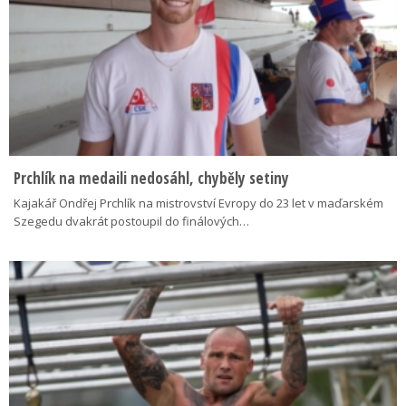
Prchlík na medaili nedosáhl, chyběly setiny
Kajakář Ondřej Prchlík na mistrovství Evropy do 23 let v maďarském
Szegedu dvakrát postoupil do finálových…