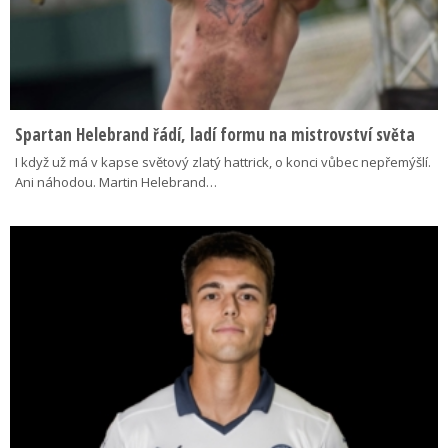
Spartan Helebrand řádí, ladí formu na mistrovství světa
I když už má v kapse světový zlatý hattrick, o konci vůbec nepřemýšlí.
Ani náhodou. Martin Helebrand…