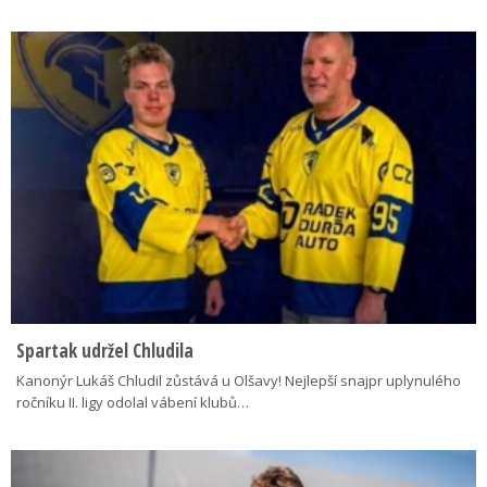
Spartak udržel Chludila
Kanonýr Lukáš Chludil zůstává u Olšavy! Nejlepší snajpr uplynulého
ročníku II. ligy odolal vábení klubů…