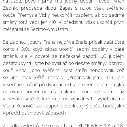
na uzdě, povolili jsme mu jediný doběh,“ uvedl Milan
Zedník, předseda klubu. Zápas s nulou však svěřenci
kouče Přemysla Víchy neukončili rozdílem, až do sedmé
směny totiž vedli jen 4:0. V předstihu však ukončili první
měření sil se Sezimovým Ústím.
Se zálohou Joudrs Praha nejdříve Snails přidali další čisté
konto (13:0), když zápas ukončili sedmi doběhy v páté
směně, ale v odvetě se nečekaně zapotili. „O jubilejní
desátou výhru jsme bojovali až do desáté směny,“ potvrdil
kouč Vícha. Jeho svěřenci šest směn nebodovali, což
se jim letos ještě nestalo. „Prohrávali jsme 0:3, ale
v sedmé směně při dvou autech a stejném počtu strajků
dorovnali homerunem a nakonec soupeře zlomili až
v desáté směně, kterou jsme vyhráli 5:1,“ vylíčil drama
Vícha. Kunovičtí tak soupeři povolili stejný počet bodů jako
v předchozích devíti zápasech.
Zrcadlo výsledků: Sezimovo Ústí – KUNOVICE 1:8 a 0:8,