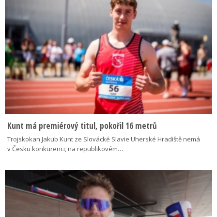
Kunt má premiérový titul, pokořil 16 metrů
Trojskokan Jakub Kunt ze Slovácké Slavie Uherské Hradiště nemá
v Česku konkurenci, na republikovém…