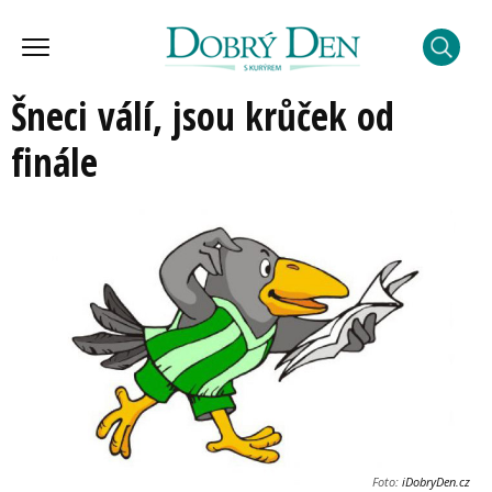
Šneci válí, jsou krůček od
finále
Foto:
iDobryDen.cz