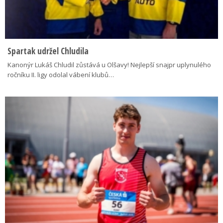
Spartak udržel Chludila
Kanonýr Lukáš Chludil zůstává u Olšavy! Nejlepší snajpr uplynulého
ročníku II. ligy odolal vábení klubů…