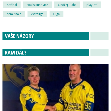
Softbal
Snails Kunovice
Ondřej Blaha
play-off
semifinále
extraliga
I.liga
VAŠE NÁZORY
KAM DÁL?