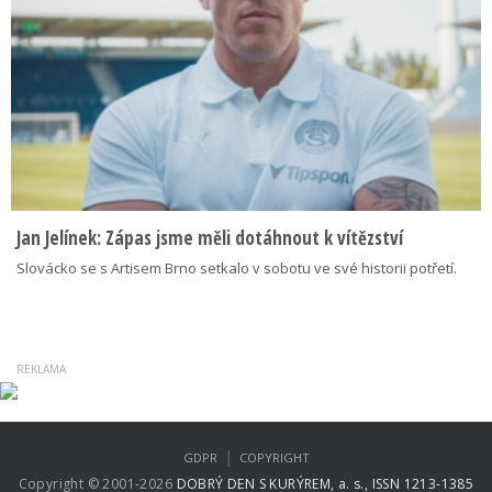
Jan Jelínek: Zápas jsme měli dotáhnout k vítězství
Slovácko se s Artisem Brno setkalo v sobotu ve své historii potřetí.
|
GDPR
COPYRIGHT
Copyright © 2001-2026
DOBRÝ DEN S KURÝREM, a. s., ISSN 1213-1385