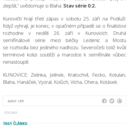
zlepšit,“ uvědomuje si Blaha.
Stav série 0:2.
Kunovičtí hrají třetí zápas v sobotu 25. září na Podluží.
Když vyhrají, je konec, v opačném případě se o finalistovi
rozhodne v neděli 26. září v Kunovicích. Druhá
semifinálové série mezi béčky Ledenic a Mostu
se rozhodla bez jediného nadhozu. Severočeši totiž kvůli
termínové kolizi soutěží a marodce k semifinále vůbec
nenastoupili.
KUNOVICE: Zelinka, Jelínek, Kratochvíl, Fecko, Kotulan,
Blaha, Hanáček, Vyoral, Kolůch, Vícha, Ohera, Kotásek.
autor:
ceh
TAGY ČLÁNKU