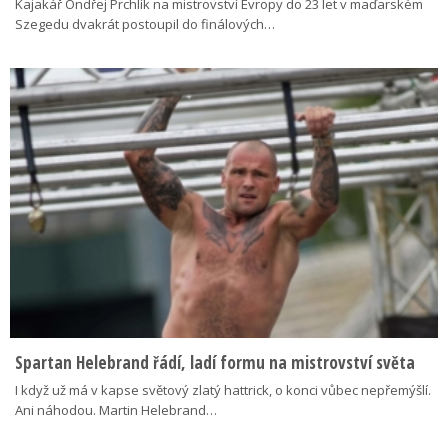
Kajakář Ondřej Prchlík na mistrovství Evropy do 23 let v maďarském
Szegedu dvakrát postoupil do finálových…
Spartan Helebrand řádí, ladí formu na mistrovství světa
I když už má v kapse světový zlatý hattrick, o konci vůbec nepřemýšlí.
Ani náhodou. Martin Helebrand…