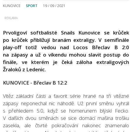
KUNOVICE
SPORT
19 / 09 / 2021
Prvoligoví softbalisté Snails Kunovice se krůček
po krůček přibližují branám extraligy. V semifinále
play-off totiž vedou nad Locos Břeclav B 2:0
na zápasy a už o víkendu mohou slavit postup do
finále, ve kterém je čeká záloha extraligových
Žraloků z Ledenic.
KUNOVICE - Břeclav B 12:2
Vítěz základní části a favorit série hrané na tři vítězné
zápasy neponechal nic náhodě. Už první směnu vyhrál
s přehledem 5:0, když se homerunem blýskl Fecko.
V dalších dvou směnách se sice domácí mašina trošku
zasekla, ale čtvrté pokračování nakonec znamenalo