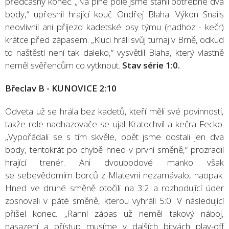
předčasný konec. „Na plné pole jsme stáhli potřebné dva
body,“ upřesnil hrající kouč Ondřej Blaha. Výkon Snails
neovlivnil ani příjezd kadetské osy týmu (nadhoz - kečr)
krátce před zápasem. „Kluci hráli svůj turnaj v Brně, odkud
to naštěstí není tak daleko,“ vysvětlil Blaha, který vlastně
neměl svěřencům co vytknout.
Stav série 1:0.
Břeclav B - KUNOVICE 2:10
Odveta už se hrála bez kadetů, kteří měli své povinnosti,
takže role nadhazovače se ujal Kratochvíl a kečra Fecko.
„Vypořádali se s tím skvěle, opět jsme dostali jen dva
body, tentokrát po chybě hned v první směně,“ prozradil
hrající trenér. Ani dvoubodové manko však
se sebevědomím borců z Mlatevni nezamávalo, naopak.
Hned ve druhé směně otočili na 3:2 a rozhodující úder
zosnovali v páté směně, kterou vyhráli 5:0. V následující
přišel konec. „Ranní zápas už neměl takový náboj,
nasazení a přístup musíme v dalších bitvách play-off