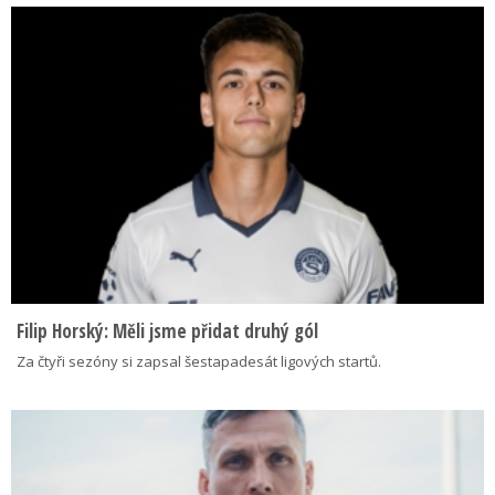
Filip Horský: Měli jsme přidat druhý gól
Za čtyři sezóny si zapsal šestapadesát ligových startů.