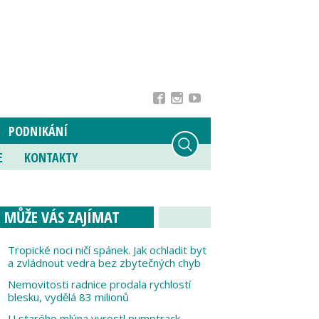
PODNIKÁNÍ
E
KONTAKTY
MŮŽE VÁS ZAJÍMAT
Tropické noci ničí spánek. Jak ochladit byt
a zvládnout vedra bez zbytečných chyb
Nemovitosti radnice prodala rychlostí
blesku, vydělá 83 milionů
U starého mlýna vyrostl pumptrack,