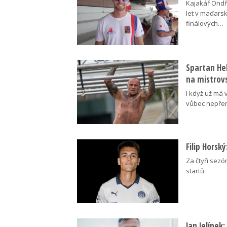
Kajakář Ondře
let v maďars
finálových…
Spartan Hel
na mistrovs
I když už má 
vůbec nepřem
Filip Horsk
Za čtyři sezó
startů.
Jan Jelínek