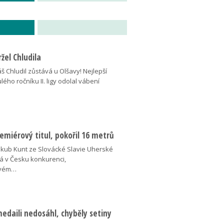
žel Chludila
 Chludil zůstává u Olšavy! Nejlepší
lého ročníku II. ligy odolal vábení
miérový titul, pokořil 16 metrů
akub Kunt ze Slovácké Slavie Uherské
á v Česku konkurenci,
ovém…
medaili nedosáhl, chyběly setiny