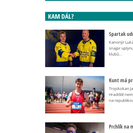
KAM DÁL?
Spartak udr
Kanonýr Lukáš
snajpr uplynu
klubů…
Kunt má pre
Trojskokan J
Hradiště nem
na republik
Prchlík na 