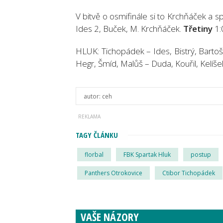
V bitvě o osmifinále si to Krchňáček a s
Ides 2, Buček, M. Krchňáček.
Třetiny
1:0
HLUK: Tichopádek – Ides, Bistrý, Bartoš
Hegr, Šmíd, Malůš – Duda, Kouřil, Kelíš
autor:
ceh
TAGY ČLÁNKU
florbal
FBK Spartak Hluk
postup
Panthers Otrokovice
Ctibor Tichopádek
VAŠE NÁZORY