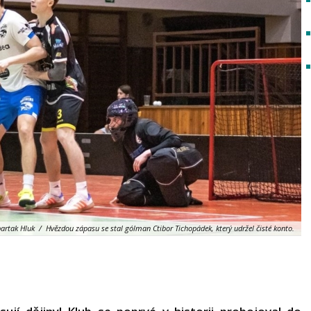
rtak Hluk / Hvězdou zápasu se stal gólman Ctibor Tichopádek, který udržel čisté konto.