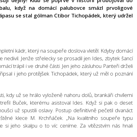
sují dějiny! Klub se poprvé v historii probojoval do
balu, když na domácí palubovce smázl prvoligové
ápasu se stal gólman Ctibor Tichopádek, který udržel
mpletní kádr, který na soupeře doslova vletěl. Kdyby domácí
e nedivil. Jenže střelecky se prosadil jen Ides, zbytek šancí
ácí trápil i ve druhé části. Jen jeho zásluhou Panteři drželi
připsal i jeho protějšek Tichopádek, který už měl o poznání
ti, kdy už se hrálo vyloženě nahoru dolů, brankáři chvílemi
 trefil Buček, kterému asistoval Ides. Když si pak o deset
oušci už spustili oslavy. Postup definitivně pečetil dvanáct
těné klece M. Krchňáček. „Na kvalitního soupeře typu
 si jeho skalpu o to víc ceníme. Za vítězstvím nás hnali