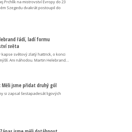
j Prchlík na mistrovství Evropy do 23
kém Szegedu dvakrát postoupil do
ebrand řádí, ladí formu
tví světa
v kapse světový zlatý hattrick, o konci
ýšlí. Ani náhodou. Martin Helebrand…
ý: Měli jsme přidat druhý gól
ny si zapsal šestapadesát ligových
: Zápas jsme měli dotáhnout