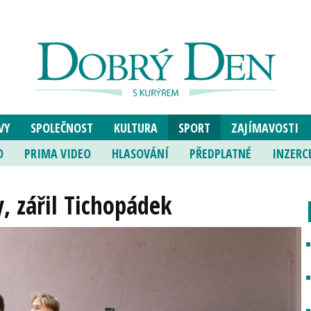
VY
SPOLEČNOST
KULTURA
SPORT
ZAJÍMAVOSTI
O
PRIMA VIDEO
HLASOVÁNÍ
PŘEDPLATNÉ
INZERC
y, zářil Tichopádek