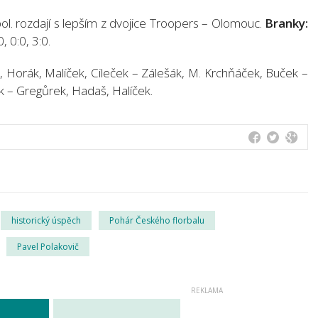
pol. rozdají s lepším z dvojice Troopers – Olomouc.
Branky:
, 0:0, 3:0.
, Horák, Malíček, Cileček – Zálešák, M. Krchňáček, Buček –
ek – Gregůrek, Hadaš, Halíček.
historický úspěch
Pohár Českého florbalu
Pavel Polakovič