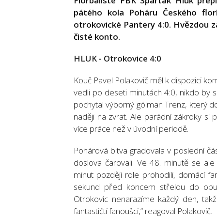
Florbalisté FBK Spartak Hluk přepi
pátého kola Poháru Českého flor
otrokovické Pantery 4:0. Hvězdou z
čisté konto.
HLUK - Otrokovice 4:0
Kouč Pavel Polakovič měl k dispozici ko
vedli po deseti minutách 4:0, nikdo by s
pochytal výborný gólman Trenz, který dom
naději na zvrat. Ale parádní zákroky si 
více práce než v úvodní periodě.
Pohárová bitva gradovala v poslední čás
doslova čarovali. Ve 48. minutě se ale
minut později role prohodili, domácí fan
sekund před koncem střelou do opuš
Otrokovic nenarazíme každý den, takže
fantastičtí fanoušci,“ reagoval Polakovič.