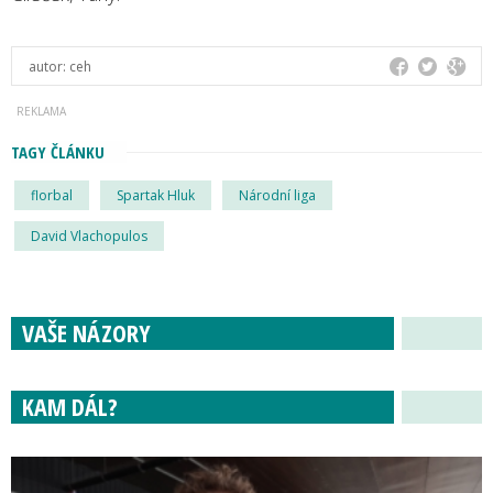
autor:
ceh
TAGY ČLÁNKU
florbal
Spartak Hluk
Národní liga
David Vlachopulos
VAŠE NÁZORY
KAM DÁL?