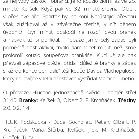
za něj vždy zaskočili obránci. Jeho kouzlo zlomil až ve 25.
minutě Kelíšek. Když pak ve 32. minutě srovnal Olbert
v přesilové hře, Spartak byl na koni. Narůstající převahu
však zužitkoval až v závěrečné třetině, v níž během
úvodních čtyř minut odskočil na rozdíl dvou branek
a náskok už si pohlídal. „Třebaže jsme celý zápas byli
poměrně dost aktivní, trvalo nám třicet minut, než jsme
prolomili kouzlo soupeřova brankáře. Kluci už ale pak
převzali zápasové otěže, přidali důležité branky a zápas
si až do konce pohlídali,“ těší kouče Davida Vlachopulose,
který na lavičce v letní přestávce vystřídal Martina Tuhého.
O převaze Hlučané jednoznačně svědčí i poměr střel
31:40.
Branky:
Kelíšek 3, Olbert 2, P. Krchňáček.
Třetiny
2:0, 0:2, 1:4.
HLUK: Podškubka - Duda, Sochorec, Petlan, Olbert, P.
Krchňáček, Váňa, Štěrba, Kelíšek, Jílek, M. Krchňáček,
Cileček, Tuhý.