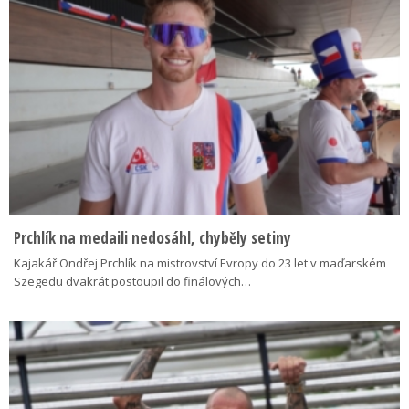
Prchlík na medaili nedosáhl, chyběly setiny
Kajakář Ondřej Prchlík na mistrovství Evropy do 23 let v maďarském
Szegedu dvakrát postoupil do finálových…