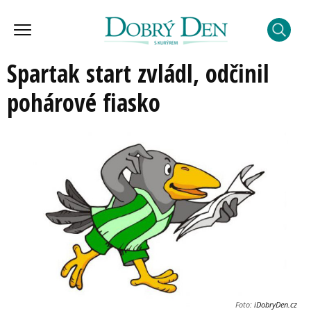
Spartak start zvládl, odčinil
pohárové fiasko
Foto:
iDobryDen.cz