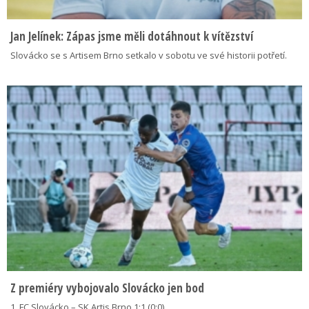
Jan Jelínek: Zápas jsme měli dotáhnout k vítězství
Slovácko se s Artisem Brno setkalo v sobotu ve své historii potřetí.
Z premiéry vybojovalo Slovácko jen bod
1. FC Slovácko – SK Artis Brno 1:1 (0:0)