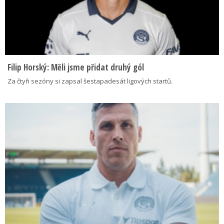
Filip Horský: Měli jsme přidat druhý gól
Za čtyři sezóny si zapsal šestapadesát ligových startů.