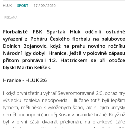
HLUK
SPORT
17 / 09 / 2020
Florbalisté FBK Spartak Hluk odčinili ostudné
vyřazení z Poháru Českého florbalu na palubovce
Dolních Bojanovic, když na prahu nového ročníku
Národní ligy dobyli Hranice. Ještě v polovině zápasu
přitom prohrávali 1:2. Hattrickem se při otočce
blýskl Martin Kelíšek.
Hranice - HLUK 3:6
I když první třetinu vyhráli Severomoravané 2:0, obraz hry
výsledku zdaleka neodpovídal. Hlučané totiž byli lepším
týmem, měli několik vyložených šancí, ale s jejich úmysly
neměl pochopení čaroděj Kosar v hranické bráně. Když už
byl v první části dvakrát překonán, na brankové čáře