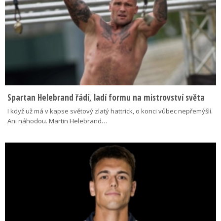
Spartan Helebrand řádí, ladí formu na mistrovství světa
I když už má v kapse světový zlatý hattrick, o konci vůbec nepřemýšlí.
Ani náhodou. Martin Helebrand…