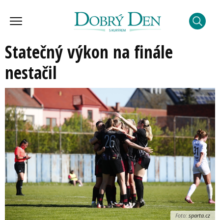
Statečný výkon na finále
nestačil
Foto:
sparta.cz