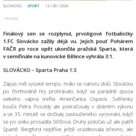
SLOVÁCKO
SPORT
13 / 05 / 2026
Finálový sen se rozplynul, prvoligové fotbalistky
1.FC Slovácko zažily déjà vu. Jejich pouť Pohárem
FAČR po roce opět ukončila pražská Sparta, která
v semifinále na kunovické Bělince vyhrála 3:1.
SLOVÁCKO
–
Sparta Praha 1:3
Zápas měl vysoké tempo, hrálo se nahoru dolů. Slovácko
po čtvrthodině hry prohrávalo, když se parádně zpoza
velkého vápna trefila Američanka Ospeck. Svěřenky
kouče Petra Posoldy ale pokračovaly v dobrém výkonu
a ve 35. minutě se dočkaly zaslouženého vyrovnání, když
se po úniku prosadila Střížová. Druhý poločas už ale patřil
Spartě. Bergford nejdříve ještě orazítkovala břevno, ale