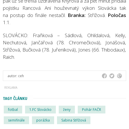
pak už se trefila uzdravená Khýrová a za pět minut přidala
pojistku Rancová. Ani houževnatý výkon Slovácka tak
na postup do finále nestačil.
Branka:
Střížová.
Poločas
1:1.
SLOVÁCKO: Fraňková – Sádlová, Ohlídalová, Kelly,
Nechutová, Jančářová (78. Chromečková), Jonášová,
Střížová, Bučková (78. Juřeníková), Jones (66. Thibodaux),
Raich.
autor:
ceh
TAGY ČLÁNKU
fotbal
1.FC Slovácko
ženy
Pohár FAČR
semifinále
porážka
Sabina Střížová