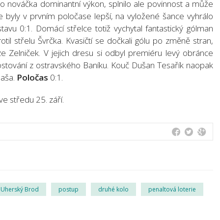
ho nováčka dominantní výkon, splnilo ale povinnost a může
ce byly v prvním poločase lepší, na vyložené šance vyhrálo
tavu 0:1. Domácí střelce totiž vychytal fantastický gólman
il střelu Švrčka. Kvasičtí se dočkali gólu po změně stran,
ze Zelniček. V jejich dresu si odbyl premiéru levý obránce
hostování z ostravského Baníku. Kouč Dušan Tesařík naopak
Haša.
Poločas
0:1.
e středu 25. září.
 Uherský Brod
postup
druhé kolo
penaltová loterie