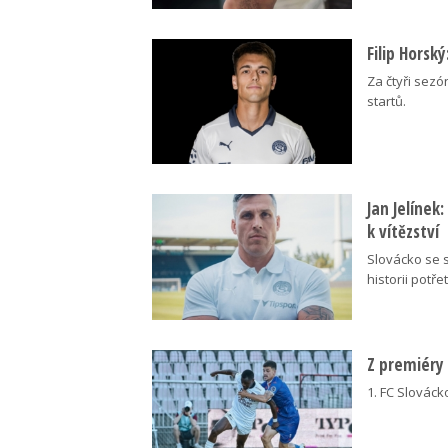
Filip Horsk
Za čtyři sezó
startů.
Jan Jelínek
k vítězství
Slovácko se s
historii potřet
Z premiéry
1. FC Slovácko