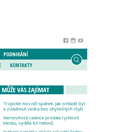
PODNIKÁNÍ
E
KONTAKTY
MŮŽE VÁS ZAJÍMAT
Tropické noci ničí spánek. Jak ochladit byt
a zvládnout vedra bez zbytečných chyb
Nemovitosti radnice prodala rychlostí
blesku, vydělá 83 milionů
Kulturní památka získala původní šedou