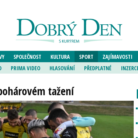
VY
SPOLEČNOST
KULTURA
SPORT
ZAJÍMAVOSTI
O
PRIMA VIDEO
HLASOVÁNÍ
PŘEDPLATNÉ
INZERC
pohárovém tažení