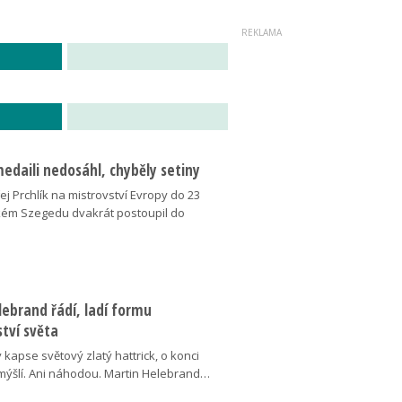
medaili nedosáhl, chyběly setiny
j Prchlík na mistrovství Evropy do 23
kém Szegedu dvakrát postoupil do
ebrand řádí, ladí formu
tví světa
v kapse světový zlatý hattrick, o konci
ýšlí. Ani náhodou. Martin Helebrand…