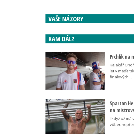
VAŠE NÁZORY
KAM DÁL?
Prchlík na 
Kajakář Ondře
let v maďars
finálových…
Spartan Hel
na mistrovs
I když už má 
vůbec nepřem