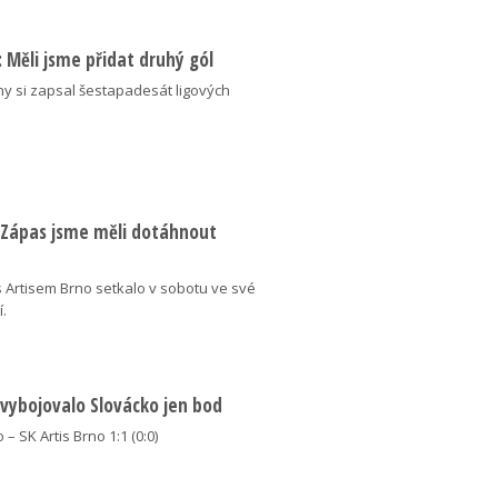
ý: Měli jsme přidat druhý gól
ny si zapsal šestapadesát ligových
: Zápas jsme měli dotáhnout
 Artisem Brno setkalo v sobotu ve své
í.
 vybojovalo Slovácko jen bod
 – SK Artis Brno 1:1 (0:0)