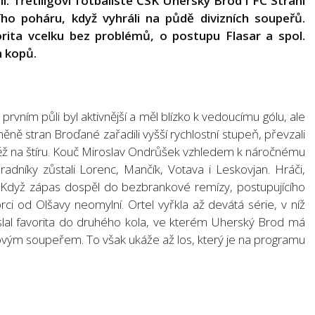
. Třetiligoví fotbalisté ČSK Uherský Brod i FC Strání
ho poháru, když vyhráli na půdě divizních soupeřů.
avorita vcelku bez problémů, o postupu Flasar a spol.
h kopů.
prvním půli byl aktivnější a měl blízko k vedoucímu gólu, ale
měně stran Broďané zařadili vyšší rychlostní stupeň, převzali
něž na štíru. Kouč Miroslav Ondrůšek vzhledem k náročnému
radníky zůstali Lorenc, Mančík, Votava i Leskovjan. Hráči,
li. Když zápas dospěl do bezbrankové remízy, postupujícího
rci od Olšavy neomylní. Ortel vyřkla až devátá série, v níž
slal favorita do druhého kola, ve kterém Uherský Brod má
igovým soupeřem. To však ukáže až los, který je na programu