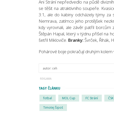
Ani Strání nepředvedlo na půdě divizní
se těšit na atraktivního soupeře. Kvasi
3:1, ale do kabiny odcházely týmy za s
Nemrava, zatímco jeho protějšek nezkrot
kdy vyrovnali, ale závěr patřil borcům 
Štěpán Hapal, který v týdnu přišel na 
šetřil Mikloviče.
Branky:
Švrček, Řihák, 
Pohárové boje pokračují druhým kolem v
autor:
ceh
TAGY ČLÁNKU
fotbal
MOL Cup
FC Strání
ČSK
Timotej Šipoš