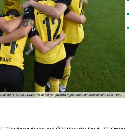
balisté FC Strání v Kvasicích splnili roli favorita a postoupili do druhého kola MOL Cupu.