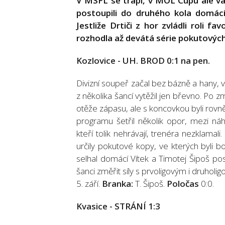
V MSFL se trápí, v MOL Cupu ale válí
postoupili do druhého kola domácí
Jestliže Drtiči z hor zvládli roli f
rozhodla až devátá série pokutovýc
Kozlovice - UH. BROD 0:1 na pen.
Divizní soupeř začal bez bázně a hany, v 
z několika šancí vytěžil jen břevno. Po z
otěže zápasu, ale s koncovkou byli rov
programu šetřil několik opor, mezi náh
kteří tolik nehrávají, trenéra nezklama
určily pokutové kopy, ve kterých byli bo
selhal domácí Vítek a Timotej Šipoš po
šanci změřit síly s prvoligovým i druhol
5. září.
Branka:
T. Šipoš.
Poločas
0:0.
Kvasice - STRÁNÍ 1:3