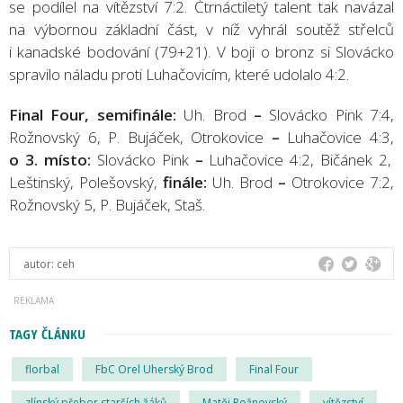
se podílel na vítězství 7:2. Čtrnáctiletý talent tak navázal
na výbornou základní část, v níž vyhrál soutěž střelců
i kanadské bodování (79+21). V boji o bronz si Slovácko
spravilo náladu proti Luhačovicím, které udolalo 4:2.
Final Four, semifinále:
Uh. Brod
–
Slovácko Pink 7:4,
Rožnovský 6, P. Bujáček, Otrokovice
–
Luhačovice 4:3,
o 3. místo:
Slovácko Pink
–
Luhačovice 4:2, Bičánek 2,
Leštinský, Polešovský,
finále:
Uh. Brod
–
Otrokovice 7:2,
Rožnovský 5, P. Bujáček, Staš.
autor:
ceh
TAGY ČLÁNKU
florbal
FbC Orel Uherský Brod
Final Four
zlínský přebor starších žáků
Matěj Rožnovský
vítězství