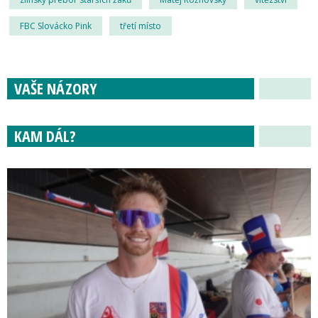
FBC Slovácko Pink
třetí místo
VAŠE NÁZORY
KAM DÁL?