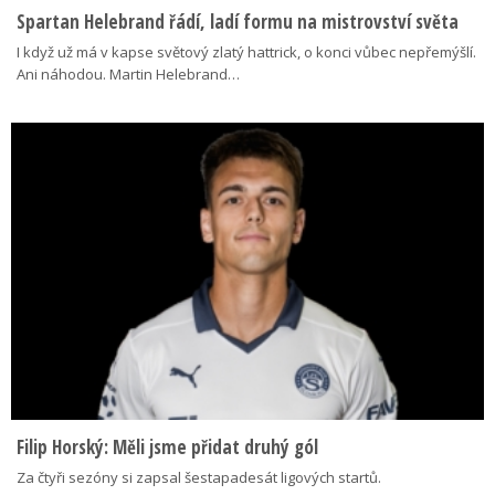
Spartan Helebrand řádí, ladí formu na mistrovství světa
I když už má v kapse světový zlatý hattrick, o konci vůbec nepřemýšlí.
Ani náhodou. Martin Helebrand…
Filip Horský: Měli jsme přidat druhý gól
Za čtyři sezóny si zapsal šestapadesát ligových startů.