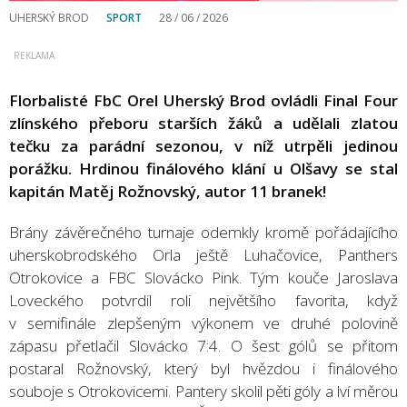
UHERSKÝ BROD
SPORT
28 / 06 / 2026
Florbalisté FbC Orel Uherský Brod ovládli Final Four
zlínského přeboru starších žáků a udělali zlatou
tečku za parádní sezonou, v níž utrpěli jedinou
porážku. Hrdinou finálového klání u Olšavy se stal
kapitán Matěj Rožnovský, autor 11 branek!
Brány závěrečného turnaje odemkly kromě pořádajícího
uherskobrodského Orla ještě Luhačovice, Panthers
Otrokovice a FBC Slovácko Pink. Tým kouče Jaroslava
Loveckého potvrdil roli největšího favorita, když
v semifinále zlepšeným výkonem ve druhé polovině
zápasu přetlačil Slovácko 7:4. O šest gólů se přitom
postaral Rožnovský, který byl hvězdou i finálového
souboje s Otrokovicemi. Pantery skolil pěti góly a lví měrou