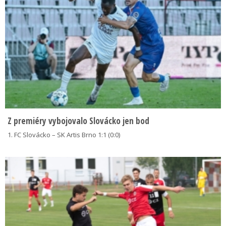
Z premiéry vybojovalo Slovácko jen bod
1. FC Slovácko – SK Artis Brno 1:1 (0:0)