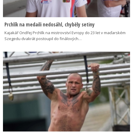
Prchlík na medaili nedosáhl, chyběly setiny
Kajakář Ondřej Prchlík na mistrovství Evropy do 23 let v maďarském
Szegedu dvakrát postoupil do finálových…