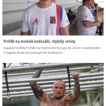
Prchlík na medaili nedosáhl, chyběly setiny
Kajakář Ondřej Prchlík na mistrovství Evropy do 23 let v maďarském
Szegedu dvakrát postoupil do finálových…