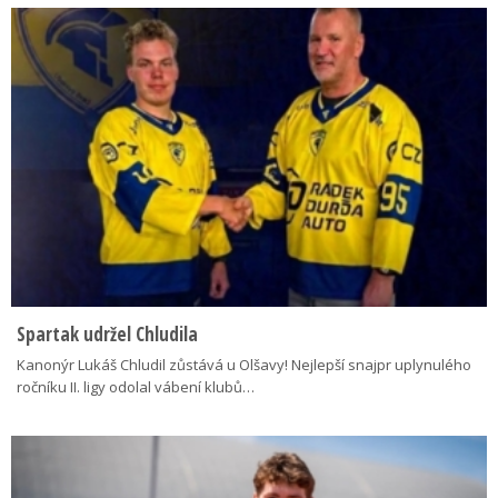
Spartak udržel Chludila
Kanonýr Lukáš Chludil zůstává u Olšavy! Nejlepší snajpr uplynulého
ročníku II. ligy odolal vábení klubů…