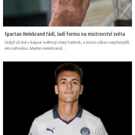
Spartan Helebrand řádí, ladí formu na mistrovství světa
I když už má v kapse světový zlatý hattrick, o konci vůbec nepřemýšlí.
Ani náhodou. Martin Helebrand…