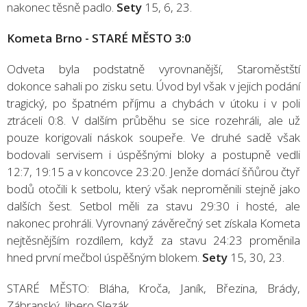
nakonec těsně padlo.
Sety
15, 6, 23.
Kometa Brno - STARÉ MĚSTO 3:0
Odveta byla podstatně vyrovnanější, Staroměstští
dokonce sahali po zisku setu. Úvod byl však v jejich podání
tragický, po špatném příjmu a chybách v útoku i v poli
ztráceli 0:8. V dalším průběhu se sice rozehráli, ale už
pouze korigovali náskok soupeře. Ve druhé sadě však
bodovali servisem i úspěšnými bloky a postupně vedli
12:7, 19:15 a v koncovce 23:20. Jenže domácí šňůrou čtyř
bodů otočili k setbolu, který však neproměnili stejně jako
dalších šest. Setbol měli za stavu 29:30 i hosté, ale
nakonec prohráli. Vyrovnaný závěrečný set získala Kometa
nejtěsnějším rozdílem, když za stavu 24:23 proměnila
hned první mečbol úspěšným blokem.
Sety
15, 30, 23.
STARÉ MĚSTO: Bláha, Kroča, Janík, Březina, Brády,
Zábranský, libero Slezák.