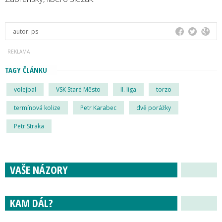
autor:
ps
TAGY ČLÁNKU
volejbal
VSK Staré Město
II. liga
torzo
termínová kolize
Petr Karabec
dvě porážky
Petr Straka
VAŠE NÁZORY
KAM DÁL?