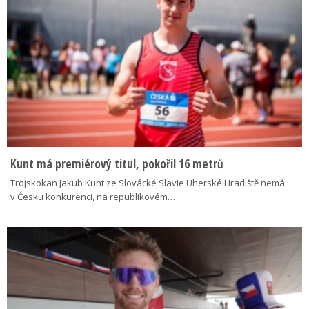
Kunt má premiérový titul, pokořil 16 metrů
Trojskokan Jakub Kunt ze Slovácké Slavie Uherské Hradiště nemá
v Česku konkurenci, na republikovém…