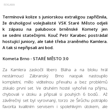
Termínová kolize s juniorskou extraligou zapříčinila,
že druholigoví volejbalisté VSK Staré Město odjeli
k zápasu na palubovce brněnské Komety jen
se sedmi statečnými. Kouč Petr Karabec postrádal
hostující juniory, ale také třeba zraněného Kamlera.
A tak si nepřipsali ani bod.
Kometa Brno - STARÉ MĚSTO 3:0
Za Kamlera zaskočil libero Bláha a na bloku hrál
nestárnoucí Zábranský. Brno naopak nastoupilo
kompletní, mělo viditelnou převahu a bez problémů
získalo první set. Ve druhém hosté vyhořeli na příjmu,
chybovali v útoku a připsali si pouhých 6 bodů… Až
závěrečný set byl vyrovnaný, torzo ze Širůchu potrápilo
favorita kvalitním servisem i spolehlivým útokem, ale